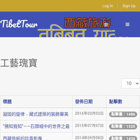
Log in
Sign Up
TibetTour
工藝瑰寶
顯
示
數
標題
發佈日期
點擊數
目
2016年03月02日
凝固的旋律﹣藏式建築的裝飾審美
點擊量：1486
2015年07月07日
“佛知我知”——石頭城中的世界之最
點擊量：1520
2014年09月08日
西藏造紙的珍貴影像
點擊量：1434