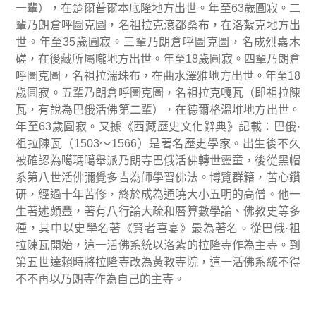
一輩），在楚爾普爾本底隆地方出世。年至
63
歲圓寂。二
輩乃朗倉呼圖克圖，名祖拉克滾都桑布，在洛紮克地方出
世。年至
35
歲圓寂。三輩乃朗倉呼圖克圖，名成烈嘉木
磋，在後藏所屬嚨地方出世。年至
18
歲圓寂。四輩乃朗倉
呼圖克圖，名祖拉湍珠布，在曲水澤雅地方出世。年至
18
歲圓寂。五輩乃朗倉呼圖克圖，名祖拉克嘎瓦（即祖拉陳
瓦，有說為巴俄活佛第二輩），在德爾格溫堆地方出世。
年至
63
歲圓寂。又據《西藏歷史文化辭典》記載：巴俄
·
祖拉陳瓦（
1503
～
1566
）是著名歷史學家。出生後不久
被確認為噶瑪噶舉派乃朗寺巴俄活佛轉世靈童，後從黑帽
系第八世活佛彌覺多吉為師學習佛法。博覽群籍，苦心鑽
研，經過十年苦修，終於成為通曉大小五明的高僧。他一
生著述頗豐，著有八行論大疏和曆算數學論、佛教史等多
種，其中以史學名著《賢者喜宴》最為著名。從巴俄
·
祖
拉陳瓦開始，這一活佛系統以洛紮的拉隆寺作為主寺。到
第五世達賴時將拉隆寺改為黃教寺院，這一活佛系統不得
不不再以乃朗寺作為自己的主寺。