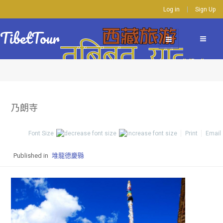
Log in
Sign Up
TibetTour
乃朗寺
Font Size
Print
Email
Published in
堆龍德慶縣