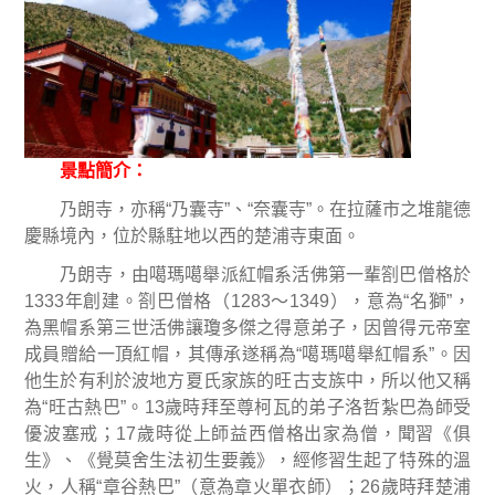
景點簡介：
乃朗寺，亦稱
“
乃囊寺
”
、
“
奈囊寺
”
。在拉薩市之堆龍德
慶縣境內，位於縣駐地以西的楚浦寺東面。
乃朗寺，由噶瑪噶舉派紅帽系活佛第一輩劄巴僧格於
1333
年創建。劄巴僧格（
1283
～
1349
），意為
“
名獅
”
，
為黑帽系第三世活佛讓瓊多傑之得意弟子，因曾得元帝室
成員贈給一頂紅帽，其傳承遂稱為
“
噶瑪噶舉紅帽系
”
。因
他生於有利於波地方夏氏家族的旺古支族中，所以他又稱
為
“
旺古熱巴
”
。
13
歲時拜至尊柯瓦的弟子洛哲紮巴為師受
優波塞戒；
17
歲時從上師益西僧格出家為僧，聞習《俱
生》、《覺莫舍生法初生要義》，經修習生起了特殊的溫
火，人稱
“
章谷熱巴
”
（意為章火單衣師）；
26
歲時拜楚浦