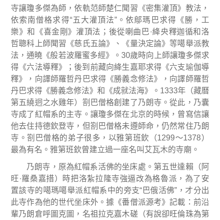
寺讓瓊多傑為師，依軌范師楚仁聞習《密集灌頂》教法，
依索南僧格求得
“
五大灌頂法
”
。依鄔瑪巴求得《勝，工
樂》和《喜金剛》灌頂法；後從喇曲巴
·
絳央釋迦循和洛
哲聰科上師聞習《慈氏五論》、《量決定論》等噶舉派教
法，通曉《般若波羅蜜多經》。
30
歲時向上師讓瓊多傑求
得《六法導釋》；後到前藏向絳生嘉耶求得《六支瑜伽導
釋》，向譯師羅哲丹巴求得《勝義念修法》，向譯師羅哲
丹巴求得《勝義念修法》和《成就法海》。
1333
年（藏曆
第五繞迥之水雞年）劄巴僧格創建了乃朗寺。從此，乃囊
寺成了紅帽系的主寺。讓瓊多傑在北京的時候，曾寫信讓
他去住持德欽登寺，但劄巴僧格未遵師命，仍然常住乃朗
寺。劄巴僧格的弟子很多，以雅第班欽（
1299
～
1378
）
最為有名。雅第班欽曾建立過一座名叫艾瓦木的寺廟。
乃朗寺，原為紅帽系活佛的坐床處。第五世達賴（阿
旺
·
羅桑嘉措）時把洛紮拉隆寺強逼改為格魯派，為了安
置該寺的噶瑪噶舉派紅帽系中的旁支
“
巴俄活佛
”
，才分出
此寺作為他的世代坐床外。據《番僧派源考》記載：前沿
輩乃朗倉呼圖克圖，名祖拉克嘉木磋（有說卻旺倫珠為第