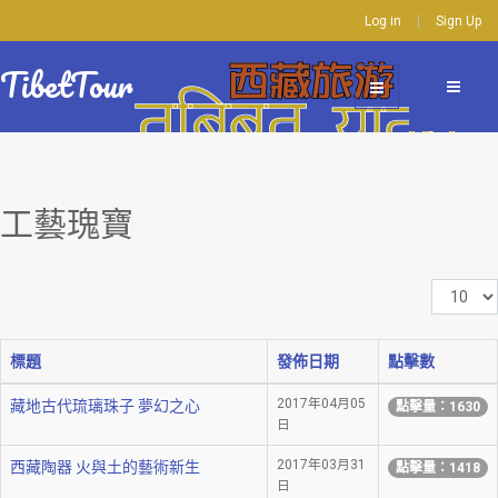
Log in
Sign Up
TibetTour
工藝瑰寶
顯
示
數
標題
發佈日期
點擊數
目
2017年04月05
藏地古代琉璃珠子 夢幻之心
點擊量：1630
日
2017年03月31
西藏陶器 火與土的藝術新生
點擊量：1418
日