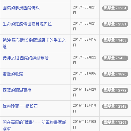
2017年03月21
圓滿的夢想西藏佛珠
點擊量：3254
日
2017年03月21
生命的莊嚴傳世靈骨嘎巴拉
點擊量：2581
日
2017年03月16
勉沖·羅布斯塔 勉薩派唐卡的手工之
點擊量：1403
日
魅
2017年02月22
諸神之眼 西藏的纏絲瑪瑙
點擊量：2433
日
2017年01月06
蜜蠟的收藏
點擊量：1896
日
2016年12月29
西藏的珊瑚寶串
點擊量：2792
日
2016年12月19
瑰麗珍寶——綠松石
點擊量：2348
日
2016年12月08
開在高原的“藏畫”—— 訪軍旅畫家臧
點擊量：1269
日
躍軍