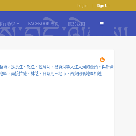
Log in
Sign Up
旅行助學
FACEBOOK 專頁
關於我們
腹地，是長江、怒江、拉薩河、易貢河等大江大河的源頭。與新疆
地區，南接拉薩、林芝、日喀則三地市，西與阿裏地區相連……