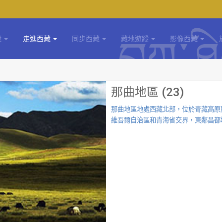
藏
走進西藏
同步西藏
藏地遊蹤
影像西藏
那曲地區 (23)
那曲地區地處西藏北部，位於青藏高原
維吾爾自治區和青海省交界，東鄰昌都