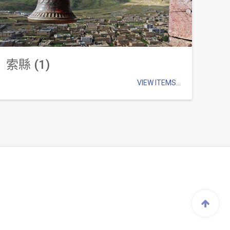
索縣 (1)
VIEW ITEMS...