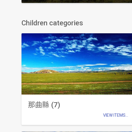
Children categories
那曲縣 (7)
VIEW ITEMS...