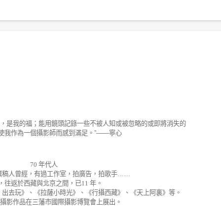
，是我的福；能用鏡頭記錄一些不被人知或被忽略的或即將消失的
使我作為一個攝影師而感到滿足。
”——
寧心
70
年代人
撰稿人曾經，有過工作室，拍廣告，拍歌手
……
，往返於西藏與北京之間，已
11
年。
，出去玩》、《拉薩小時光》、《行攝西藏》、《天上阿裏》等。
攝影作品在三藩市國際攝影博覽會上展出。