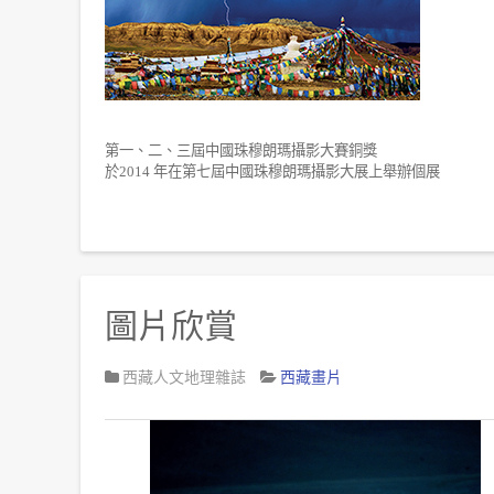
第一、二、三屆中國珠穆朗瑪攝影大賽銅獎
於
2014
年在第七屆中國珠穆朗瑪攝影大展上舉辦個展
圖片欣賞
西藏人文地理雜誌
西藏畫片