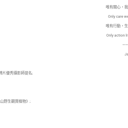
唯有關心，我
Only care we
唯有行動，生
Only action li
——
J
轉片優秀攝影師提名
;
山野生觀賞植物》
;