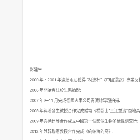
彭建生
2000
年、
2001
年連續兩屆獲得
“
柯達杯
”
《中國攝影》專業反
2006
年開始專注於生態攝影
;
2007
年
9—11
月完成德國火車公司青藏線專題拍攝
;
2008
年與潘發生教授合作完成編寫《橫斷山
“
三江並流
”
腹地高
2009
年與徐建等合作成立中國第一個影像生物多樣性調查所
;
2012
年與韓聯憲教授合作完成《納帕海的鳥》
;