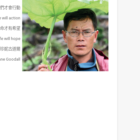
們才會行動
 will action
命才有希望
fe will hope
珍妮古道爾
ane Goodall