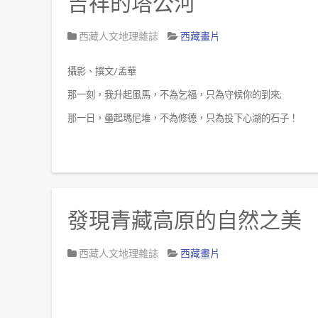
吉祥的塔公河
西藏人文地理雜誌
西藏畫片
攝影、撰文
/
孟華
那一刻，我升起風馬，不為乞福，只為守候你的到來
;
那一日，壘起瑪尼堆，不為修德，只為投下心湖的石子！
發現青藏高原的自然之美
西藏人文地理雜誌
西藏畫片