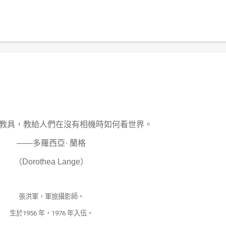
教具，教給
人們在沒有相機時如何看
世界。
——
多羅西亞
·
蘭格
（
Dorothea Lange
）
張洪軍，軍旅攝影師。
生於
1956
年，
1976
年入伍。