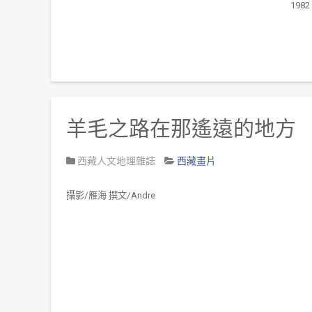
1982
羊毛之路在那遙遠的地方
西藏人文地理雜誌
西藏畫片
攝影
/
雁海
撰文
/Andre