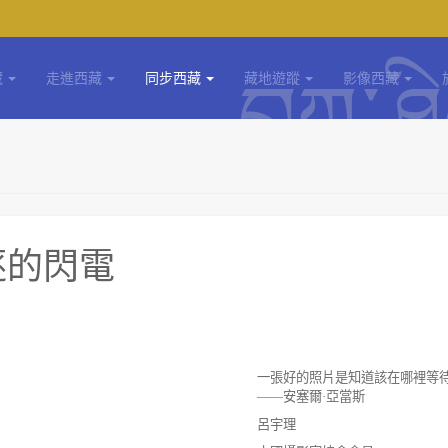
藏
走進西藏
同步西藏
藏地遊蹤
影像西藏
逐的閃電
一張好的照片是知道該在哪裡等
——
安塞爾
·
亞當斯
呂宇理