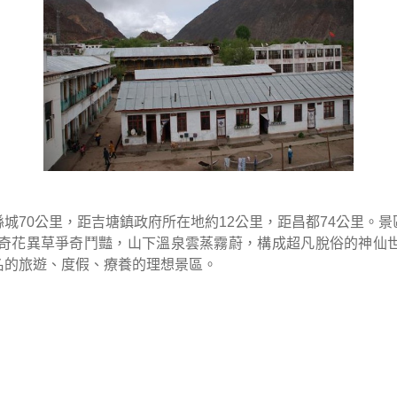
縣城
70
公里，距吉塘鎮政府所在地約
12
公里，距昌都
74
公里。景
奇花異草爭奇鬥豔，山下溫泉雲蒸霧蔚，構成超凡脫俗的神仙
名的旅遊、度假、療養的理想景區。