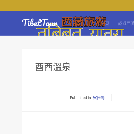
TibetTour
主頁
認識西
酉西溫泉
Published in
察雅縣