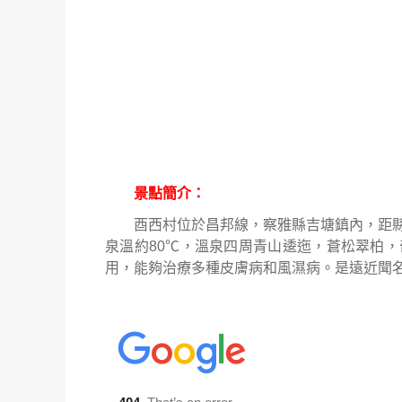
景點簡介：
酉西村位於昌邦線，察雅縣吉塘鎮內，距
泉溫約
80
℃
，溫泉四周青山逶迤，蒼松翠柏，
用，能夠治療多種皮膚病和風濕病。是遠近聞