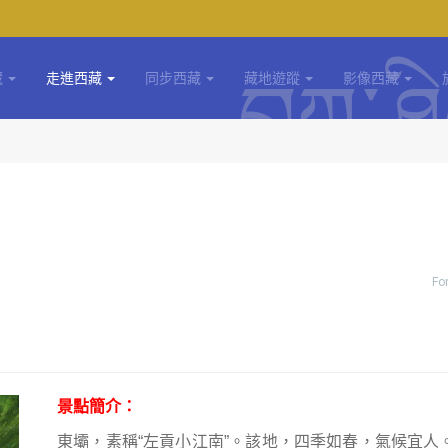
藏
走進西藏
同步西藏
藏地遊蹤
影像西藏
Fo
景點簡介：
東壩，素稱
“
左貢小江南
”
。該地，四季如春，氣候宜人