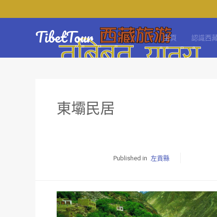
TibetTour
主頁
認識西
東壩民居
Published in
左貢縣