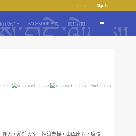
Log in
Sign Up
旅行助學
FACEBOOK 專頁
關於我們
nt Size
Print
Email
。仰天，蔚藍天空，輕線素描，山峰出峭，龐枝