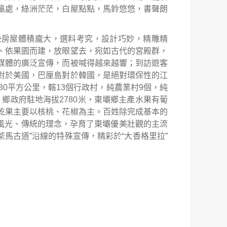
遠處，綠洲茫茫，白屋點點，馬鈴悠悠，書聲朗
些房屋體積龐大，選料考究，設計巧妙，精雕精
、依果園而建，放眼望去，宛如古代的宮殿群，
媒體的廣泛宣傳，而被喊得越來越響；到訪遊客
對於美國，巴厘島對於韓國，是絕對環保性的江
80
平方公里，轄
13
個行政村，純農業村
9
個，純
。鄉政府駐地海拔
2780
米，東壩鄉主產水果有葡
乾果主要以核桃、花椒為主。百姓除完成基本的
風光、傳統的理念，孕育了東壩優美壯觀的主流
茶馬古道
”
沿線的特殊宣傳，精彩於
“
大香格里拉
”