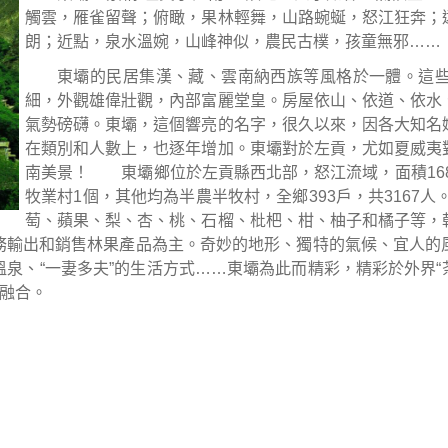
觸雲，雁雀留聲；俯瞰，果林輕舞，山路蜿蜒，怒江狂奔；
朗；近點，泉水溫婉，山峰神似，農民古樸，孩童無邪
……
東壩的民居集漢、藏、雲南納西族等風格於一體。這
細，外觀雄偉壯觀，內部富麗堂皇。房屋依山、依道、依水
氣勢磅礴。東壩，這個響亮的名字，很久以來，因各大知名
在類別和人數上，也逐年增加。東壩對於左貢，尤如夏威夷
南美景！
東壩鄉位於左貢縣西北部，怒江流域，面積
16
牧業村
1
個，其他均為半農半牧村，全鄉
393
戶，共
3167
人
萄、蘋果、梨、杏、桃、石榴、枇杷、柑、柚子和橘子等，
務輸出和銷售林果產品為主。奇妙的地形、獨特的氣候、宜人的
溫泉、
“
一妻多夫
”
的生活方式
……
東壩為此而精彩，精彩於外界
“
融合。