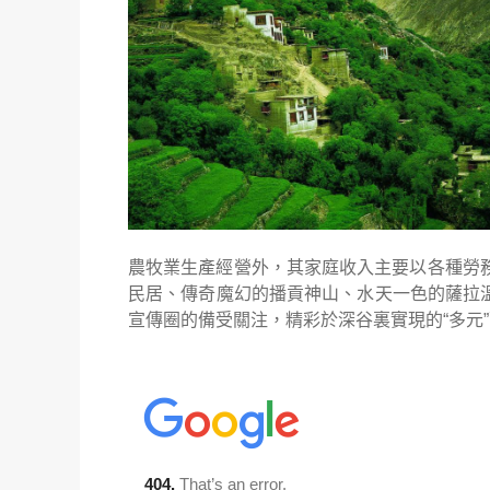
農牧業生產經營外，其家庭收入主要以各種勞
民居、傳奇魔幻的播貢神山、水天一色的薩拉
宣傳圈的備受關注，精彩於深谷裏實現的
“
多元
”