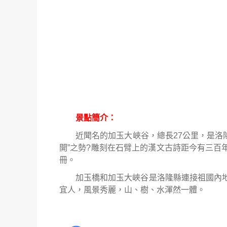
景點簡介：
近聞名的加玉大峽谷，總長
27
公里，是洛
開
”
之勢
?
雕刻在石臂上的漢文古詩距今有三百
冊。
加玉橋和加玉大峽谷是洛隆縣連接祖國內
宜人，風景秀麗，山、樹、水渾然一體。