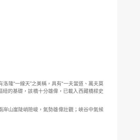
有洛隆
“
一線天
”
之美稱，具有
“
一夫當道、萬夫莫
樞紐的基礎，該橋十分雄偉，已載入西藏橋樑史
兩岸山崖陡峭險峻，氣勢雄偉壯觀；峽谷中氣候