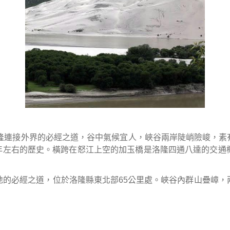
隆連接外界的必經之道，谷中氣候宜人，峽谷兩岸陡峭險峻，素
年左右的歷史。橫跨在怒江上空的加玉橋是洛隆四通八達的交通
地的必經之道，位於洛隆縣東北部
65
公里處。峽谷內群山疊嶂，