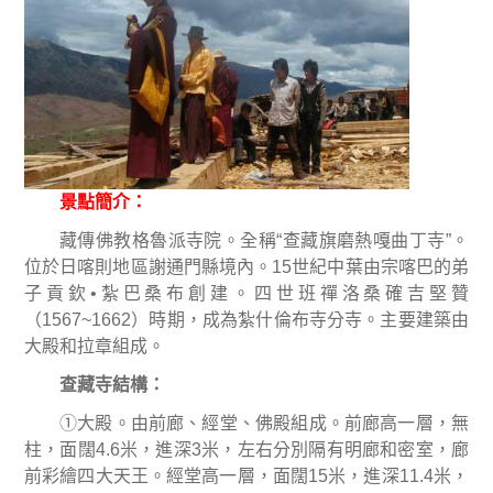
景點簡介：
藏傳佛教格魯派寺院。全稱
“
查藏旗磨熱嘎曲丁寺
”
。
位於日喀則地區謝通門縣境內。
15
世紀中葉由宗喀巴的弟
子貢欽
•
紮巴桑布創建。四世班禪洛桑確吉堅贊
（
1567~1662
）時期，成為紮什倫布寺分寺。主要建築由
大殿和拉章組成。
查藏寺結構
：
①
大殿。由前廊、經堂、佛殿組成。前廊高一層，無
柱，面闊
4.6
米
，進深
3
米
，左右分別隔有明廊和密室，廊
前彩繪四大天王。經堂高一層，面闊
15
米
，進深
11.4
米
，