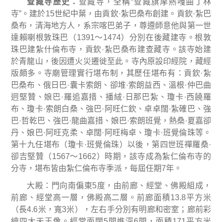
查藏寺歷史
：
查藏寺，全稱
“
查藏旗摩熱嘎曲丁林
寺
”
。建於
15
世紀中葉，由貢欽
·
紮巴桑布創建。貢欽
·
紮巴
桑布，清海地方人，系宗喀巴弟子，尊遵師意他與第一世
達賴喇根敦珠巴（
1391
～
1474
）分別在後藏建寺。根敦
珠巴建紮什倫布寺，貢欽
·
紮巴桑布建查藏寺。該寺始建
於青龍山，後因遭火災遷徙至此。寺內原設印經院，藏經
版頗多。寺廟管理實行堪布制，其歷任堪布有：貢欽
·
紮
巴桑布、俄日巴
·
囊卡索朗、卻堆
·
索朗益西、溫根
·
仲巴曲
迥堅贊、娘巴
·
羅追嘉措、播絨
·
日那巴紮、瓊卡
·
西饒羅
布、瓊卡
·
索朗白桑、強巴
·
阿旺仁欽、卓卓闊
·
紮確巴、強
巴
·
哲乾巴、強巴
·
龍曲嘉措、娘巴
·
索朗班覺，熱桑
·
夏嘉卻
丹、娘巴
·
阿旺克柔、卓闊
·
阿旺梅卓、瓊卡
·
班覺倫珠等。
第十九任堪布（瓊卡
·
班覺倫珠）以後，第四世班禪羅桑
·
卻吉堅贊（
1567
～
1662
）時期，該寺成為紮仁倫布寺的
分寺，堪布皆由紮仁倫布寺季派，每屆任期
7
年。
大殿
：
門向南偏東
5
度，由前廊、經堂、佛殿組成，
前廊、經堂高一層，佛殿高二層。前廊面積
13.8
平方米
（長
4.6
米，寬
3
米），左右手分別有明廊和密室；廊前彩
繪四大天王像。經堂面闊
5
間進深
6
間，面積
171
平方米