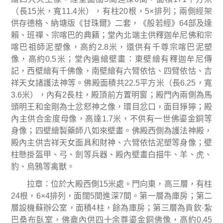
（長
15
米，寬
11.4
米），有柱
20
根，
5×
排列；兩側經架
供存德格、納塘版《甘珠爾》二套，《般若經》
64
部及達
賴、班禪、宗喀巴的典籍；堂內北端主供釋迦牟尼佛和宗
喀巴祖師泥塑像，高約
2.8
米，還供有千尊宗喀巴泥塑
像，高約
0.5
米；堂內遍繪壁畫：東壁繪有釋迦牟尼傳
記，西壁繪有千佛像，南壁繪有六臂依怙、四臂依怙、吉
祥天女諸護法神等。佛殿面積共
22.5
平方米（長
6.25
，寬
3.6
米），內有
2
長柱，殿頂前方置明窗；殿門內兩側為馬
頭明王和金剛為士忿怒神之像，環目忿口，面目猙獰；殿
內主供合金度母像，高達
1.7
米，不供有一世佛鎏金銅等
身像；四壁繪製藥師八如來壁畫。佛殿西側為護法神殿，
殿內主供吉祥天女面具和財神、六臂依怙泥塑等身像；壁
柱懸掛盔甲、弓、劍等兵器、殿內壁畫白描牛、羊、虎、
豹、烏鴉等禽獸。
拉章
：
位於大殿西側
15
米處。門向東，高三層，有柱
24
根，
6×4
排列，面闊
5
間進深
7
間。第一層為庫房；第二
層設機蘇辦公室，面積
4
柱，餘為庫房；第三層為貢欽
·
紮
巴桑布臥室，佛龕內供四十余尊鎏金銅佛像，高約
0.45