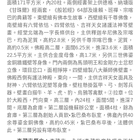
面積
171
平方米，內
20
柱。兩側經書架上供德格、納塘版
《甘珠爾》經兩套，《般若經》
64
部及達賴、班禪、宗喀
巴的典籍等。東壁繪有佛本生故事，西壁繪有千尊佛像，
南壁繪有六臂依怙、四臂依怙、吉祥天女諸護法神等壁
畫。經堂北端為一字長條供台，主供釋迦牟尼佛及宗喀
巴，均為泥質，高約
2.8
米
，另供千尊宗喀巴像，泥質，
高約
0.5
米
。佛殿高二層，面闊
6.25
米
，進深
3.6
米
，面積
22.5
平方米，主供合金度母像，高
1.7
米
，另供三世佛鎏
金銅牆鐵壁等身像。門內兩側為馬頭明王和金剛力士忿怒
立像，環目忿口，面相猙獰。四壁繪製八大藥師佛壁畫。
佛殿西側有護法神殿，東向，一間，主供吉祥天女面具及
財神、六臂依怙泥塑等身像，壁柱懸掛盔甲、弓、劍等兵
器。壁畫白描牛、羊、虎、豹、烏鴉等禽獸。
②
拉章。位
於大殿西，門向東，高三層，內
24
柱，面闊
5
間，進深
7
間。底層為倉庫。第二層設機蘇辦公室，面積
4
柱，餘為
倉庫。第三層為創始人貢欽
•
紮巴桑布臥室，佛龕內供
40
余尊鎏金銅佛像，高約
0.45
米
，紮巴桑布卒後，法體供
此。第三層另設有堪布臥室。