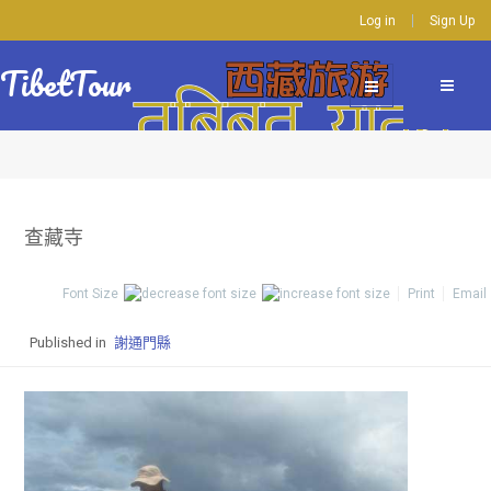
Log in
Sign Up
TibetTour
查藏寺
Font Size
Print
Email
Published in
謝通門縣