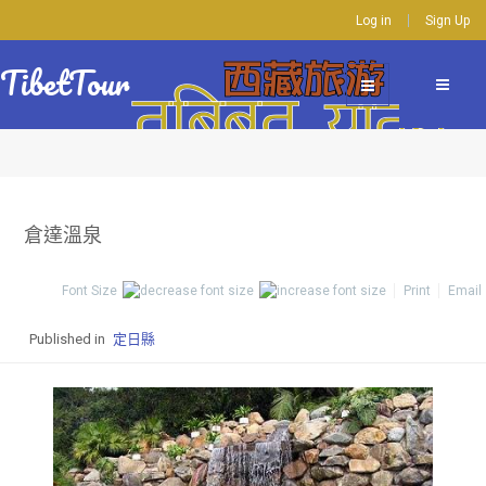
Log in
Sign Up
TibetTour
倉達溫泉
Font Size
Print
Email
Published in
定日縣