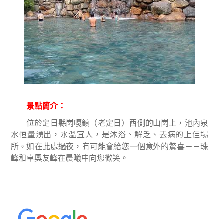
景點簡介：
位於定日縣崗嘎鎮（老定日）西側的山崗上，池內泉
水恒量湧出，水溫宜人，是沐浴、解乏、去病的上佳場
所。如在此處過夜，有可能會給您一個意外的驚喜－－珠
峰和卓奧友峰在晨曦中向您微笑。