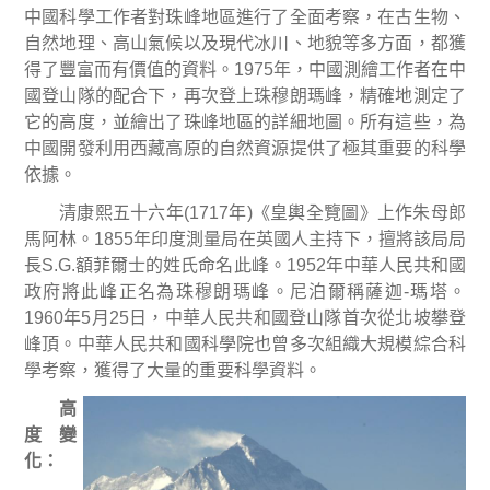
中國科學工作者對珠峰地區進行了全面考察，在古生物、
自然地理、高山氣候以及現代冰川、地貌等多方面，都獲
得了豐富而有價值的資料。
1975
年，中國測繪工作者在中
國登山隊的配合下，再次登上珠穆朗瑪峰，精確地測定了
它的高度，並繪出了珠峰地區的詳細地圖。所有這些，為
中國開發利用西藏高原的自然資源提供了極其重要的科學
依據。
清康熙五十六年
(1717
年
)
《皇輿全覽圖》上作朱母郎
馬阿林。
1855
年印度測量局在英國人主持下，擅將該局局
長
S.G.
額菲爾士的姓氏命名此峰。
1952
年中華人民共和國
政府將此峰正名為珠穆朗瑪峰。尼泊爾稱薩迦
-
瑪塔。
1960
年
5
月
25
日
，中華人民共和國登山隊首次從北坡攀登
峰頂。中華人民共和國科學院也曾多次組織大規模綜合科
學考察，獲得了大量的重要科學資料。
高
度變
化
：