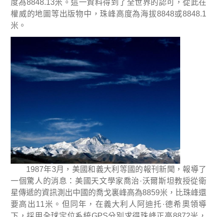
度為
8848.13
米
。這一資料得到了全世界的認可，從此在
權威的地圖等出版物中，珠峰高度為海拔
8848
或
8848.1
米
。
1987
年
3
月，美國和義大利等國的報刊新聞，報導了
一個驚人的消息：美國天文學家喬治
·
沃爾斯坦教授從衛
星傳遞的資訊測出中國的喬戈裏峰高為
8859
米
，比珠峰還
要高出
11
米
。但同年，在義大利人阿迪托
·
德希奧領導
下，採用全球定位系統
GPS
分別求得珠峰正高
8872
米
，