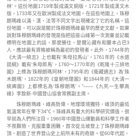
林
’
。這份地圖
1719
年製成滿文銅版，
1721
年製成漢文木
版，
1733
年又在歐洲製成法文地圖。在這些地圖上，珠穆
朗瑪峰以滿、漢、法等不同文字出現確定了它的名稱。這
份地圖，可以說是關於珠穆朗瑪峰最早的歷史文獻。如果
說對珠穆朗瑪峰的發現是指把這座山峰第一次測量並記載
標明在地圖上的話，那麼勝住、
楚爾沁藏布和蘭本占巴
3
人，應該最有資格被稱為最初的發現者。此外，
1744
年的
《大清一統志》上也載有
‘
朱母拉馬山
’
，
1761
年的《水道
提綱》載有
‘
朱母郎馬
’
，
1760
～
1770
年的《乾隆十三排地
圖》上標為
‘
珠穆朗瑪阿林
’
，
1795
年的《衛藏通志》為
‘
珠
木朗瑪
’
，
1822
年的《皇朝地理圖》和
1844
年的《大清一
統輿圖》上都標名為
‘
珠穆朗瑪
’
。
”——
《九死一生攀高
峰》李致新
·
中國登山協會常務副主席
。
珠穆朗瑪峰，峰高勢偉，地理環境獨特，峰頂的最低
氣溫常年在零下
34
℃
。珠峰具有重大的科學研究價值，很
早就為人們所注目。
1960
年中國登山運動員和科學工作者
不畏艱險，克服重重困難，首次從北坡登上了珠穆朗瑪峰
頂，創造了世界登山史上前所未有的奇跡。從
60
年代起，