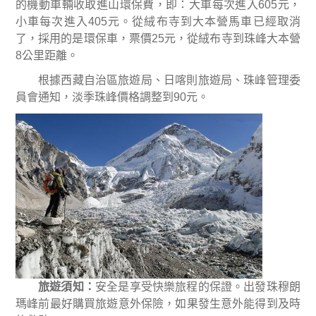
的機動車輛收取進山環保費，即：大車每次進入
605
元，
小車每次進入
405
元。
從絨布寺到大本營馬車已經取消
了，採用的是環保車，票價
25
元，從絨布寺到珠峰大本營
8
公里距離。
根據西藏自治區旅遊局、日喀則旅遊局、珠峰管理委
員會通知，淡季珠峰價格調整到
90
元。
旅遊須知
：
安全是享受快樂旅程的保證。出發珠穆朗
瑪峰前最好購買旅遊意外保險，如果發生意外能得到及時