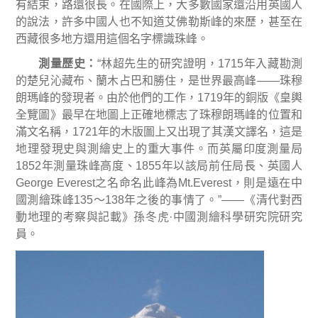
有結束，路還很長。在國際上，大多數國家還沿用英國人
的說法，許多中國人也不知道艾佛勒斯峰的來歷，甚至在
西藏很多地方還用這個名字標識珠峰。
測量歷史
：
“
林超
先生的研究證明，
1715
年入藏勘測
的楚兒沁藏布、蘭木占巴和勝住，是世界最高峰
——
珠穆
朗瑪峰的發現者。由於他們的工作，
1719
年的銅版《皇輿
全覽圖》最早在地圖上正確地標志了珠穆朗瑪峰的位置和
滿文名稱，
1721
年的木版圖上又出現了其漢文譯名，這是
地理發現史與測繪史上的重大事件。而英屬印度測量局
1852
年測量珠峰高度、
1855
年以該局前任局長、英國人
George Everest
之名命名此峰為
Mt.Everest
，則是遠在中
國測繪珠峰
135
～
138
年之後的事情了。
”——
《清代對西
動地理的考察與記載》孫冬虎
·
中國測繪科學研究院研究
員。