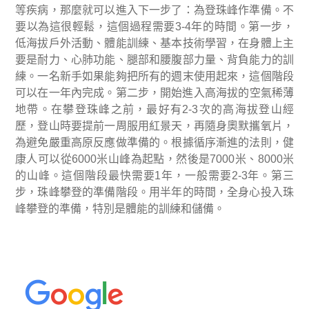
等疾病，那麼就可以進入下一步了：為登珠峰作準備。不
要以為這很輕鬆，這個過程需要
3-4
年的時間。
第一步，
低海拔戶外活動、體能訓練、基本技術學習，在身體上主
要是耐力、心肺功能、腿部和腰腹部力量、背負能力的訓
練。一名新手如果能夠把所有的週末使用起來，這個階段
可以在一年內完成。
第二步，開始進入高海拔的空氣稀薄
地帶。在攀登珠峰之前，最好有
2-3
次的高海拔登山經
歷，登山時要提前一周服用紅景天，再隨身奧默攜氧片，
為避免嚴重高原反應做準備的。根據循序漸進的法則，健
康人可以從
6000
米山峰為起點，然後是
7000
米、
8000
米
的山峰。這個階段最快需要
1
年，一般需要
2-3
年。
第三
步，珠峰攀登的準備階段。用半年的時間，全身心投入珠
峰攀登的準備，特別是體能的訓練和儲備。