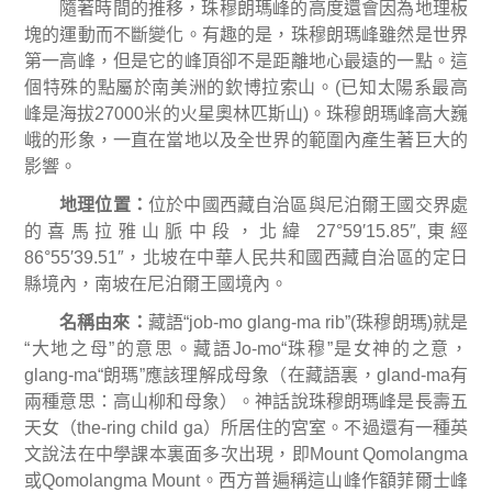
隨著時間的推移，珠穆朗瑪峰的高度還會因為地理板
塊的運動而不斷變化。有趣的是，珠穆朗瑪峰雖然是世界
第一高峰，但是它的峰頂卻不是距離地心最遠的一點。這
個特殊的點屬於南美洲的欽博拉索山。
(
已知太陽系最高
峰是海拔
27000
米的火星奧林匹斯山
)
。珠穆朗瑪峰高大巍
峨的形象，一直在當地以及全世界的範圍內產生著巨大的
影響。
地理位置：
位於中國西藏自治區與尼泊爾王國交界處
的喜馬拉雅山脈中段，北緯
27°59′15.85″,
東經
86°55′39.51″
，北坡在中華人民共和國西藏自治區的定日
縣境內，南坡在尼泊爾王國境內。
名稱由來
：
藏語
“job-mo glang-ma rib”(
珠穆朗瑪
)
就是
“
大地之母
”
的意思。藏語
Jo-mo“
珠穆
”
是女神的之意，
glang-ma“
朗瑪
”
應該理解成母象（在藏語裏，
gland-ma
有
兩種意思：高山柳和母象）。神話說珠穆朗瑪峰是長壽五
天女（
the-ring child ga
）所居住的宮室。
不過還有一種英
文說法在中學課本裏面多次出現，即
Mount Qomolangma
或
Qomolangma Mount
。西方普遍稱這山峰作額菲爾士峰