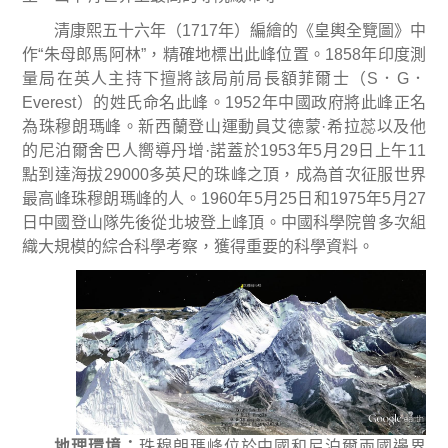
清康熙五十六年（
1717
年）編繪的《皇輿全覽圖》中
作
“
朱母郎馬阿林
”
，精確地標出此峰位置。
1858
年印度測
量局在英人主持下擅將該局前局長額菲爾士（
S
．
G
．
Everest
）的姓氏命名此峰。
1952
年中國政府將此峰正名
為珠穆朗瑪峰。新西蘭登山運動員艾德蒙
·
希拉蕊以及他
的尼泊爾舍巴人嚮導丹增
·
諾蓋於
1953
年
5
月
29
日上午
11
點到達海拔
29000
多英尺的珠峰之頂，成為首次征服世界
最高峰珠穆朗瑪峰的人。
1960
年
5
月
25
日和
1975
年
5
月
27
日中國登山隊先後從北坡登上峰頂。中國科學院曾多次組
織大規模的綜合科學考察，獲得重要的科學資料。
地理環境
：
珠穆朗瑪峰位於中國和尼泊爾兩國邊界