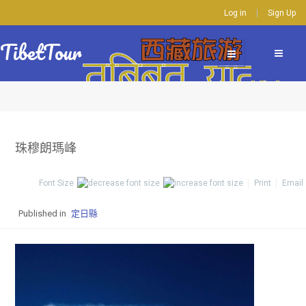
Log in
Sign Up
TibetTour
珠穆朗瑪峰
Font Size
Print
Email
Published in
定日縣