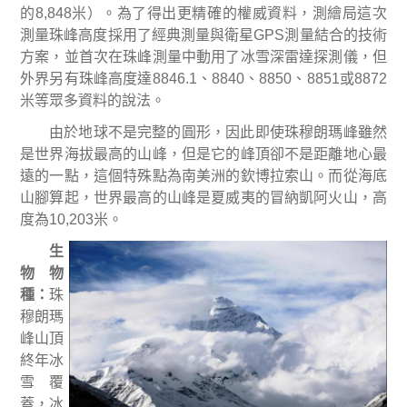
的
8,848
米
）。為了得出更精確的權威資料，測繪局這次
測量珠峰高度採用了經典測量與衛星
GPS
測量結合的技術
方案，並首次在珠峰測量中動用了冰雪深雷達探測儀，但
外界另有珠峰高度達
8846.1
、
8840
、
8850
、
8851
或
8872
米
等眾多資料的說法。
由於地球不是完整的圓形，因此即使珠穆朗瑪峰雖然
是世界海拔最高的山峰，但是它的峰頂卻不是距離地心最
遠的一點，這個特殊點為南美洲的欽博拉索山。而從海底
山腳算起，世界最高的山峰是夏威夷的冒納凱阿火山，高
度為
10,203
米。
生
物物
種：
珠
穆朗瑪
峰山頂
終年冰
雪覆
蓋，冰