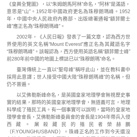
《皇輿全覽圖》，以
“
朱姆朗馬阿林
”
命名，
“
阿林
”
是滿語，
意思是
“
山
”
。
1952
年中國政府更名為珠穆朗瑪峰。
1952
年，中國中央人民政府內務部、出版總署通報
“
額菲爾士
峰
”
應正名為
“
珠穆朗瑪峰
”
。
2002
年，《人民日報》發表了一篇文章，認為西方世
界使用的英文名稱
“Mount Everest”
應正名為其藏語名字
“
珠穆朗瑪峰
”
。該報認為，西方使用英語名稱
“
額菲爾士峰
”
前
280
年前中國的地圖上標誌已以
“
珠穆朗瑪
”
命名。
臺灣傳統上一直以
“
聖母峰
”
稱呼此山，並在教科書中
採用此意譯；世人接受中國大陸
“
珠穆朗瑪峰
”
的名稱，但
仍不普遍。
以艾佛勒斯峰命名，是英國皇家地理學會無視歷史事
實的結果，那時的英國皇家地理學會，無道義可言，地理
科學成了殖民工具。有一個事實可以說明，當時的皇家地
理學會會長，艾佛勒斯峰委員會的會長是
1904
年帶兵入侵
西藏。屠殺藏民的殖民者榮赫鵬
（
F.YOUNGHUSBAND
）。珠峰正名的工作到今天還沒