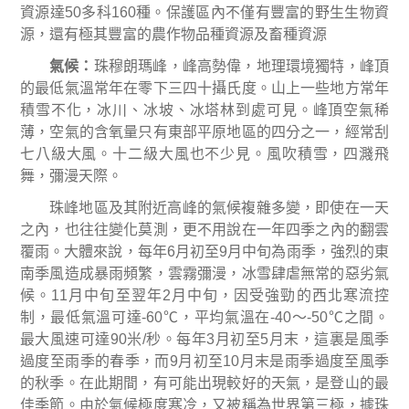
資源達
50
多科
160
種。保護區內不僅有豐富的野生生物資
源，還有極其豐富的農作物品種資源及畜種資源
氣候
：
珠穆朗瑪峰，峰高勢偉，地理環境獨特，峰頂
的最低氣溫常年在零下三四十攝氏度。山上一些地方常年
積雪不化，冰川、冰坡、冰塔林到處可見。峰頂空氣稀
薄，空氣的含氧量只有東部平原地區的四分之一，經常刮
七八級大風。十二級大風也不少見。風吹積雪，四濺飛
舞，彌漫天際。
珠峰地區及其附近高峰的氣候複雜多變，即使在一天
之內，也往往變化莫測，
更不用說在一年四季之內的翻雲
覆雨。大體來說，每年
6
月初至
9
月中旬為雨季，
強烈的東
南季風造成暴雨頻繁，雲霧彌漫，冰雪肆虐無常的惡劣氣
候。
11
月中旬至翌年
2
月中旬，因受強勁的西北寒流控
制，最低氣溫可達
-60
℃
，平均氣溫在
-40
～
-50
℃
之間。
最大風速可達
90
米
/
秒。每年
3
月初至
5
月末，這裏是風季
過度至雨季的春季，而
9
月初至
10
月末是雨季過度至風季
的秋季。在此期間，有可能出現較好的天氣，是登山的最
佳季節。由於氣候極度寒冷，又被稱為世界第三極，據珠