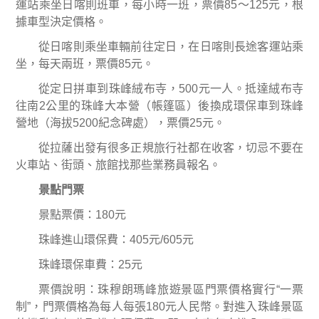
運站乘坐日喀則班車，每小時一班，票價
85
～
125
元，根
據車型決定價格。
從日喀則乘坐車輛前往定日，在日喀則長途客運站乘
坐，每天兩班，票價
85
元。
從定日拼車到珠峰絨布寺，
500
元一人。抵達絨布寺
往南
2
公里的珠峰大本營（帳篷區）後換成環保車到珠峰
營地（海拔
5200
紀念碑處），票價
25
元。
從拉薩出發有很多正規旅行社都在收客，切忌不要在
火車站
、
街頭
、
旅館找那些業務員報名。
景點門票
景點票價：
180
元
珠峰進山環保費：
405
元
/605
元
珠峰環保車費：
25
元
票價說明：
珠穆朗瑪峰旅遊景區門票價格實行
“
一票
制
”
，門票價格為每人每張
180
元人民幣。
對進入珠峰景區