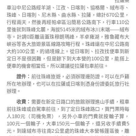
拉薩乘
車沿中尼公路經羊湖、
江孜、日喀則、協格爾、絨布寺、
珠峰、日喀則、尼木縣、曲水縣、拉薩，
總計
670
公里，
行程兩天，然後再經帕卓區沿簡易公路南下，行車
110
公
里後就到珠峰北麓，海拔
5145
米的絨布冰川末端
——
絨布
寺。計調
0
距離涵蓋珠穆朗瑪峰，羊卓雍湖，雅魯藏布大
峽谷等各大旅遊景區線路攻略行程。珠峰遠在中尼公路南
大約
100
公里，的過境線上。從日喀則、拉孜找便車到新
定日不是很困難，但是餘下到大本營的
100
公里，能搭上
便車的機會相當低，所以建議從拉薩包車前往。
證件
：
前往珠峰旅遊，必須辦理邊防證。可以在戶籍
所在地辦理，也可以在拉薩或日喀則憑身份證委託旅行社
辦理。
收費
：
需要在新定日路口的旅館辦理進山手續，租車
前往珠峰或自駕車前往，到了定日珠峰路口，買門票時每
人
180
元（司機免票），另外小車的門費就按輪子算，
100
元一個輪子，大車
150
元一個輪子，還另收手續費
5
元。到達絨布寺往南
2
公里處的珠峰大本營帳篷區後，離