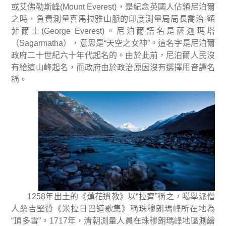
或艾佛勒斯峰
(Mount Everest)
，是紀念英國人佔領尼泊爾
之時，負責測量喜馬拉雅山脈的印度測量局局長喬治
·
額
菲爾士
(George Everest)
。尼泊爾語名是薩迦瑪塔
（
Sagarmatha
），意思是
“
天空之女神
”
。這名字是尼泊爾
政府二十世紀六十年代起名的。由於此前，尼泊爾人民沒
有給這山峰起名，而政府由於政治原因沒有選擇用音譯名
稱。
1258
年出土的《蓮花遺教》以
“
拉齊
”
稱之，噶舉派僧
人桑吉堅贊《米拉日巴道歌集》稱珠穆朗瑪峰所在地為
“
頂多雪
”
。
1717
年，清朝測量人員在珠穆朗瑪峰地區測繪