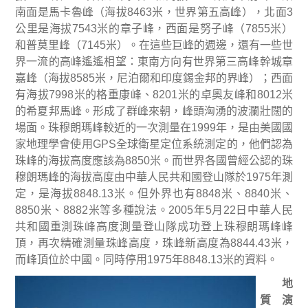
南面是馬卡魯峰（海拔
8463
米
，世界第五高峰），北面
3
公里是海拔
7543
米的章子峰，西面是努子峰（
7855
米）
和普莫里峰（
7145
米）。在這些巨峰的週邊，還有一些世
界一流的高峰遙遙相望：東南方向有世界第三高峰幹城章
嘉峰（海拔
8585
米，尼泊爾和印度錫金邦的界峰）；西面
有海拔
7998
米的格重康峰、
8201
米的卓奧友峰和
8012
米
的希夏邦馬峰。形成了群峰來朝，峰頭洶湧的波瀾壯闊的
場面。珠穆朗瑪峰較近的一次測量在
1999
年，是由美國國
家地理學會使用
GPS
全球衛星定位系統測定的，他們認為
珠峰的海拔高度應該為
8850
米。而世界各國曾經公認的珠
穆朗瑪峰的海拔高度由中華人民共和國登山隊於
1975
年測
定，是海拔
8848.13
米
。但外界也有
8848
米
、
8840
米
、
8850
米
、
8882
米
等多種說法。
2005
年
5
月
22
日
中華人民
共和國重測珠峰高度測量登山隊成功登上珠穆朗瑪峰峰
頂，再次精確測量珠峰高度，珠峰新高度為
8844.43
米
，
而峰頂位於中國。同時停用
1975
年
8848.13
米
的資料。
地
質演