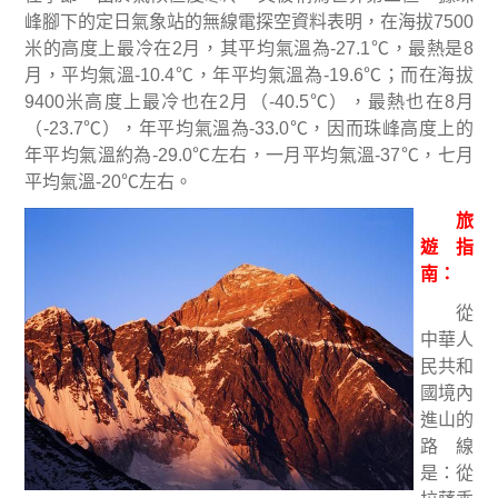
峰腳下的定日氣象站的無線電探空資料表明，在海拔
7500
米的高度上最冷在
2
月，其平均氣溫為
-27.1
℃
，最熱是
8
月，平均氣溫
-10.4
℃
，年平均氣溫為
-19.6
℃
；而在海拔
9400
米高度上最冷也在
2
月（
-40.5
℃
），最熱也在
8
月
（
-23.7
℃
），年平均氣溫為
-33.0
℃
，因而珠峰高度上的
年平均氣溫約為
-29.0
℃
左右，一月平均氣溫
-37
℃
，七月
平均氣溫
-20
℃
左右。
旅
遊指
南
：
從
中華人
民共和
國境內
進山的
路線
是：從