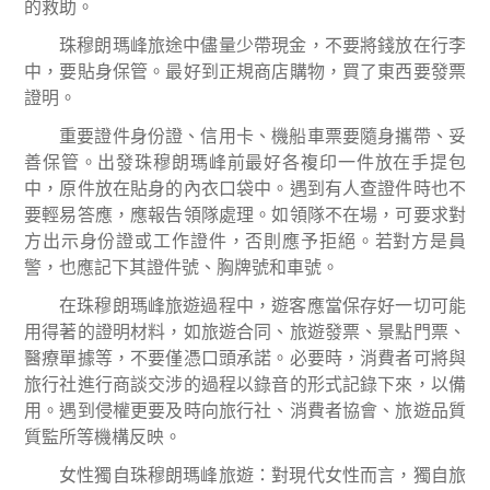
的救助。
珠穆朗瑪峰旅途中儘量少帶現金，不要將錢放在行李
中，要貼身保管。最好到正規商店購物，買了東西要發票
證明。
重要證件身份證、信用卡、機船車票要隨身攜帶、妥
善保管。出發珠穆朗瑪峰前最好各複印一件放在手提包
中，原件放在貼身的內衣口袋中。遇到有人查證件時也不
要輕易答應，應報告領隊處理。如領隊不在場，可要求對
方出示身份證或工作證件，否則應予拒絕。若對方是員
警，也應記下其證件號、胸牌號和車號。
在珠穆朗瑪峰旅遊過程中，遊客應當保存好一切可能
用得著的證明材料，如旅遊合同、旅遊發票、景點門票、
醫療單據等，不要僅憑口頭承諾。必要時，消費者可將與
旅行社進行商談交涉的過程以錄音的形式記錄下來，以備
用。遇到侵權更要及時向旅行社、消費者協會、旅遊品質
質監所等機構反映。
女性獨自珠穆朗瑪峰旅遊
：
對現代女性而言，獨自旅