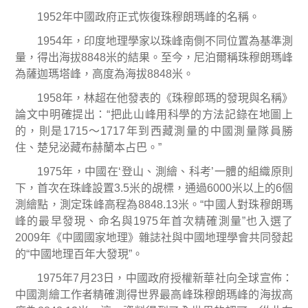
1952
年中國政府正式恢復珠穆朗瑪峰的名稱。
1954
年，印度地理學家以珠峰南側不同位置為基準測
量，得出海拔
8848
米
的結果。至今，尼泊爾稱珠穆朗瑪峰
為薩迦瑪塔峰，高度為海拔
8848
米
。
1958
年，林超在他發表的《珠穆郎瑪的發現與名稱》
論文中明確提出：
“
把此山峰用科學的方法記錄在地圖上
的，則是
1715
～
1717
年到西藏測量的中國測量隊員勝
住、楚兒泌藏布赫蘭本占巴。
”
1975
年，中國在
‘
登山、測繪、科考
’
一體的組織原則
下，首次在珠峰設置
3.5
米
的覘標，通過
6000
米
以上的
6
個
測繪點，測定珠峰高程為
8848.13
米
。
“
中國人對珠穆朗瑪
峰的最早發現、命名與
1975
年首次精確測量
”
也入選了
2009
年《中國國家地理》雜誌社與中國地理學會共同發起
的
“
中國地理百年大發現
”
。
1975
年
7
月
23
日
，中國政府授權新華社向全球宣佈：
中國測繪工作者精確測得世界最高峰珠穆朗瑪峰的海拔高