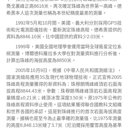
喬戈裏峰正高
8616
米
，再次確定珠峰為世界第一高峰。德
希奧本人這次測量也稱為本世紀精度最差的測量。
1992
年
5
月和
10
月間，美國、義大利分別採用
GPS
技
術和光電測距儀技術，重新測定珠峰高程，德希奧提供的
資料為
8846.10
米
，比中國提供的資料少
2.03
米
。
1999
年，美國全國地理學會運用當時全球衛星定位系
統測量，博爾德科羅拉多大學在對測量資料進行分析後，
計算出珠峰的海拔高度為
8850
米
。
2005
年
10
月
9
日
，根據《中華人民共和國測繪法》，
國家測繪局應用
3S
及現代地球物理技術，正式宣佈
2005
珠峰高程測量獲得的新資料為：珠穆朗瑪峰峰頂岩石面海
拔高程
8844.43
米
。參數：珠穆朗瑪峰峰頂岩石面高程測
量精度
±0.21米；峰頂冰雪深度3.50米。原1975
年公佈的
珠峰高程資料停止使用。這項結果獲得聯合國教科文組織
和世界各國的承認。這是對珠峰進行的首次岩面海拔高度
測量，據稱也是至今為止最準確的測量值，比
1975
年測量
的高度
8,848.13
米
矮了
3.7
米
（尼泊爾採用覆雪高度為基準