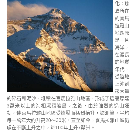
化
：
珠
峰所在
的喜馬
拉雅山
地區原
是一片
海洋，
在漫長
的地質
年代，
從陸地
上沖刷
來大量
的碎石和泥沙，堆積在喜馬拉雅山地區，形成了這裏厚達
3
萬米以上的海相沉積岩層。之後，由於強烈的造山運
動，使喜馬拉雅山地區受擠壓而猛烈抬升，據測算，平均
每一萬年大約升高
20
～
30
米，直至如今，喜馬拉雅山區仍
處在不斷上升之中，每
100
年上升
7
釐米。