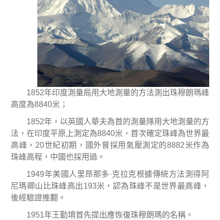
1852
年印度測量局用大地測量的方法測出珠穆朗瑪峰
高度為
8840
米
；
1852
年，以英國人華夫為首的測量隊用大地測量的方
法，在印度平原上測定為
8840
米
，首次確定珠峰為世界最
高峰，
20
世紀初期，國外曾採用氣壓測定的
8882
米
作為
珠峰高程，中國也採用過。
1949
年美國人里昂那多
·
克拉克根據傳統方法測得阿
尼瑪卿山比珠峰高出
193
米
，認為珠峰不是世界最高峰，
後經驗證推翻。
1951
年王勤堉首先提出應恢復珠穆朗瑪的名稱。