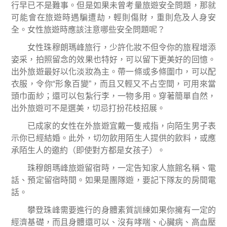
行早已不是難事。但是如果未曾考量旅遊安全問題，那就
可能會在旅遊時遇騙遭劫，輕則傷財，重則危及人身安
全。女性旅遊時應該注意哪些安全問題呢？
女性珠穆朗瑪峰旅行，少許化妝不但令你的旅程增添
姿采，拍照留念的效果也特好，可以留下更美好的回憶。
出外旅遊最好以化淡妝為主。帶一條或多條圍巾，可以配
衣服，令你
“
形象百變
”
，而且又輕又不占空間，可用來當
頭巾面紗；還可以包紮行李，一物多用。穿著簡單自然，
出外旅遊可不是選美，切忌打扮花枝招展。
已成家的女性在外旅遊宜戴一隻戒指，向陌生男子表
示你已經結婚。此外，切勿飲用陌生人提供的飲料，或應
承陌生人的邀約（即使對方都是女孩子）。
珠穆朗瑪峰旅遊留宿時，一定告知家人旅館名稱、電
話、預定留宿時間。如果是團隊遊，要記下隊友的房間電
話。
攀登珠峰需要進行的身體素質訓練
如果你擁有一定的
經濟基礎，而且身體還可以、沒有哮喘、心臟病、高血壓