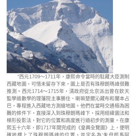
“
西元
1709
～
1711
年，康熙命令當時的駐藏大臣測制
西藏地圖，可惜未留存下來，圖上是否有珠穆朗瑪峰很難
推測。西元
1714
～
1715
年，清政府從北京派出曾在欽天
監學過數學的理藩院主事勝住、喇嘛楚爾沁藏布和蘭本占
巴，專程進入西藏地方測繪地圖。他們在當時交通極為困
難的條件下，直接深入到珠穆朗瑪峰下，採用經緯圖法和
梯形投影法，對它的位置和高度進行過初步的測量。在康
熙五十六年，即
1717
年間完成的《皇輿全覽圖》上，便明
確地標上了珠穆朗瑪峰的位置，並定名為
‘
朱母郎馬阿