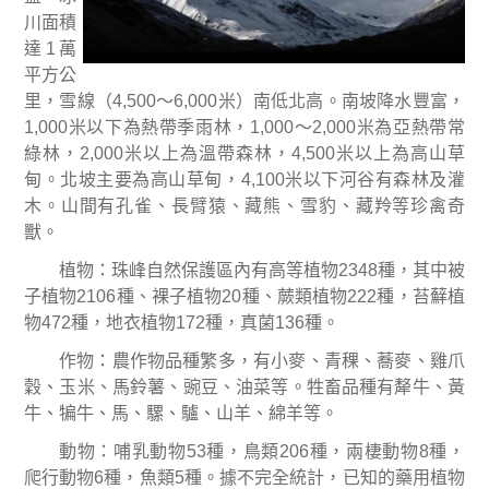
川面積
達
1
萬
平方公
里，雪線（
4,500
～
6,000
米）南低北高。南坡降水豐富，
1,000
米以下為熱帶季雨林，
1,000
～
2,000
米為亞熱帶常
綠林，
2,000
米以上為溫帶森林，
4,500
米以上為高山草
甸。北坡主要為高山草甸，
4,100
米以下河谷有森林及灌
木。山間有孔雀、長臂猿、藏熊、雪豹、藏羚等珍禽奇
獸。
植物
：
珠峰自然保護區內有高等植物
2348
種，其中被
子植物
2106
種、裸子植物
20
種、蕨類植物
222
種，苔蘚植
物
472
種，地衣植物
172
種，真菌
136
種。
作物
：
農作物品種繁多，有小麥、青稞、蕎麥、雞爪
穀、玉米、馬鈴薯、豌豆、油菜等。牲畜品種有犛牛、黃
牛、犏牛、馬、騾、驢、山羊、綿羊等。
動物
：
哺乳動物
53
種，鳥類
206
種，兩棲動物
8
種，
爬行動物
6
種，魚類
5
種。據不完全統計，已知的藥用植物