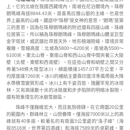
上。它的北坡在我國西藏境內，南坡在尼泊爾境內。珠穆
朗瑪峰海拔
8844.43
米，是喜馬拉雅山脈的主峰，也是世
界上最高的山峰。藏語中
“
珠穆
”
是女神的意思，
“
朗瑪
”
是第
三的意思。因為在珠穆朗瑪峰的附近還有四座山峰，珠峰
位居第三，所以稱為珠穆朗瑪峰。珠穆朗瑪峰山體呈巨型
金字塔狀，威武雄壯昂首天外，地形極端險峻，環境非常
複雜。雪線高度：北坡為
5800
～
6200
米，南坡為
5500
～
6100
米。東北山脊、東南山脊和西山山脊中間夾著三大陡
壁（北壁、東壁和西南壁），在這些山脊和峭壁之間又分
佈著
548
條大陸型冰川，總面積達
1457.07
平方公里，平
均厚度達
7260
米。冰川的補給主要靠印度洋季風帶兩大降
水帶積雪變質形成。冰川上有千姿百態、瑰麗罕見的冰塔
林，又有高達數十米的冰陡崖和步步陷阱的明暗冰裂隙，
還有險象環生的冰崩雪崩區。
珠峰不僅巍峨宏大，而且氣勢磅礴。在它周圍
20
公里
的範圍內，群峰林立，山巒疊障。僅海拔
7000
米
以上的高
峰就有
40
多座，較著名的有南面
3
公里處的
“
洛子峰
”
（海
拔
8516
米
，世界第四高峰）和海拔
7589
米的卓窮峰，東