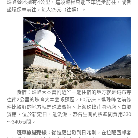
珠峰營地還有
4
公里，這段路程只能下車徒步前往，或者
坐環保車前往，每人
25
元（往返）。
食宿
：
珠峰大本營附近唯一能住宿的地方就是絨布寺
往南
2
公里的珠峰大本營帳篷區，
60
元
∕
床。進珠峰之前條
件比較好的地方就是珠峰賓館、上海珠峰花園酒店、白壩
賓館，位於新定日，能洗澡、帶衛生間的標準間費用
330
～
340
元
/
間。
班車旅遊路線
：
從拉薩出發到日喀則，在拉薩西郊客