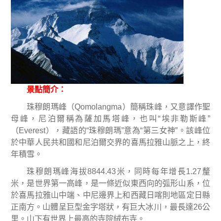
景點簡介：
珠穆朗瑪峰（
Qomolangma
）簡稱珠峰，又意譯作聖
母峰，尼泊爾稱為薩加馬塔峰，也叫
“
埃非勒斯峰
”
（
Everest
），藏語的
“
珠穆朗瑪
”
意為
“
第三女神
”
。該峰位
於中華人民共和國和尼泊爾交界的喜馬拉雅山脈之上，終
年積雪。
珠穆朗瑪峰海拔
8844.43
米，同時每年增長
1.27
釐
米，是世界第一高峰，是一條近似東西向的弧形山系，位
於喜馬拉雅山中端、中尼邊界上和西藏日喀則地區定日縣
正南方。山體呈巨型金字塔狀，有巨大冰川，最長達
26
公
里。山下有世界上最高的寺院絨布寺。