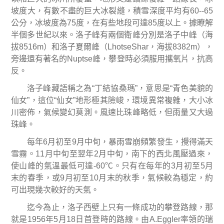
坡度大，有數不盡的巨大冰裂縫，積雪深度平均有
60--65
公分，冰坡度為
75
度，在有些地段可達
85
度以上。據瞭解
半個多世紀以來。洛子峰有兩個衛峰分別是洛子中峰（海
拔
8516m
）和洛子夏爾峰（
LhotseShar
，海拔
8382m
），
旁邊還有著名的
Nuptse
峰，攀登時必須服用攜氧片，抗高
反。
洛子峰藏語稱之為
“
丁結協桑瑪
”
，意思是
“
青色美貌的
仙女
”
，這位
“
仙女
”
地形極其險峻，環境異常複雜，大小冰
川密佈，氣候變幻莫測。風速比珠峰略低，但雨量又大過
珠峰。
每年
6
月初至
9
月中旬，暴雨雪崩頻繁發生，攪得滿天
雪霧。
11
月中旬至翌年
2
月中旬，南下的西北風壓過來，
使山峰的氣溫最低可達
-60
℃
。只有在每年的
3
月初至
5
月
末的春季，或
9
月初至
10
月末的秋季，氣候較為穩定，約
可出現幾次較好的天氣。
迄今為止，洛子西壁上只有一條成功的攀登路線，那
就是
1956
年
5
月
18
日首登時的路線。由
A.Eggler
率領的瑞