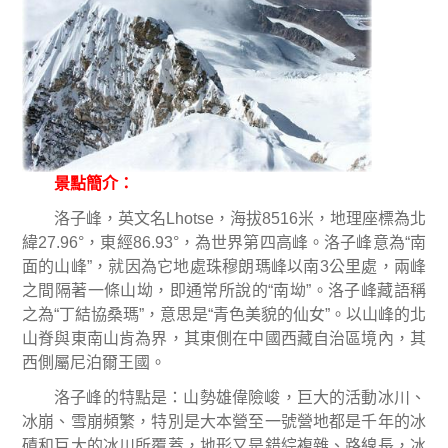
景點簡介：
洛子峰，英文名
Lhotse
，海拔
8516
米，地理座標為北
緯
27.96°
，東經
86.93°
，為世界第四高峰。洛子峰意為
“
南
面的山峰
”
，就因為它地處珠穆朗瑪峰以南
3
公里處，兩峰
之間隔著一條山坳，即通常所說的
“
南坳
”
。洛子峰藏語稱
之為
“
丁結協桑瑪
”
，意思是
“
青色美貌的仙女
”
。以山峰的北
山脊與東南山肯為界，其東側在中國西藏自治區境內，其
西側屬尼泊爾王國。
洛子峰的特點是：山勢雄偉險峻，巨大的活動冰川、
冰崩、雪崩頻繁，特別是大本營至一號營地都是千年的冰
磧和巨大的冰川所覆蓋，地形又是錯綜複雜、路線長，冰