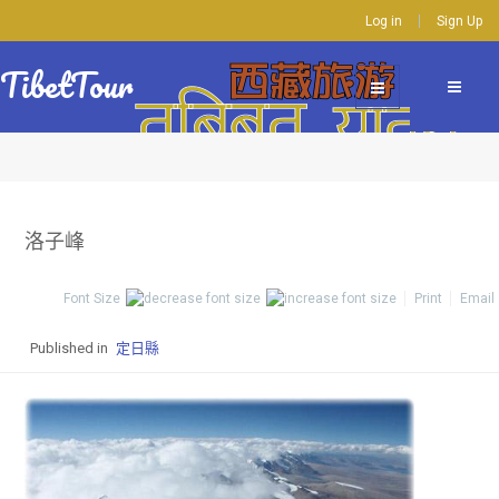
Log in
Sign Up
TibetTour
洛子峰
Font Size
Print
Email
Published in
定日縣