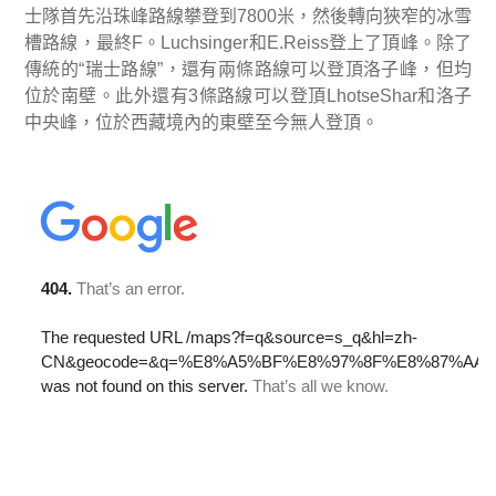
士隊首先沿珠峰路線攀登到
7800
米，然後轉向狹窄的冰雪
槽路線，最終
F
。
Luchsinger
和
E.Reiss
登上了頂峰。除了
傳統的
“
瑞士路線
”
，還有兩條路線可以登頂洛子峰，但均
位於南壁。此外還有
3
條路線可以登頂
LhotseShar
和洛子
中央峰，位於西藏境內的東壁至今無人登頂。