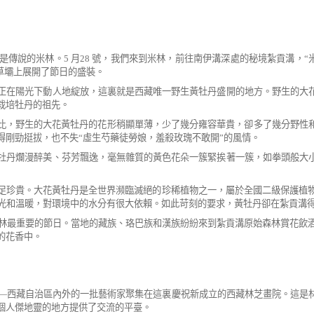
是傳說的米林。
5
月
28
號，我們來到米林，前往
南伊溝深處的秘境紮貢溝，
“
草壩上展開了
節日的盛裝。
正在陽光下動人地綻放，這裏就是西藏唯一
野生黃牡丹盛開的地方。野生的大
栽培牡丹的祖先。
比，野生的大花黃牡丹的花形稍顯單薄，少
了幾分雍容華貴，卻多了幾分野性
得剛勁挺
拔，也不失
“
虛生芍藥徒勞娘，羞殺玫瑰不敢開
”
的風情。
牡丹爛漫醉美、芬芳飄逸，毫無雜質的黃色
花朵一簇緊挨著一簇，如拳頭般大
足珍貴。大花黃牡丹是全世界瀕臨滅絕的珍
稀植物之一，屬於全國二級保護植
光和溫暖，對環境中的水分有很大依賴。如此苛刻的要求，
黃牡丹卻在紮貢溝
林最重要的節日。當地的藏族、珞巴族
和漢族紛紛來到紮貢溝原始森林賞花飲
的花香中。
—
西藏自治區內外的一批藝術家聚集在這裏
慶祝新成立的西藏林芝畫院。這是
個人傑地
靈的地方提供了交流的平臺。