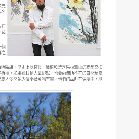
次見
起名
放在
“
藝
一個
鄉之
山地民族，歷史上以狩獵、種植和跨喜馬拉雅山的商品交換
神祈禱，如果獵殺到大型野獸，也要向無所不在的自然精靈
巴族人
依然多少信奉著萬物有靈，他們的巫師在做法中，能