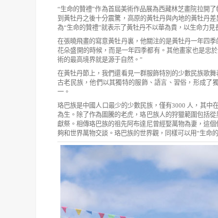
“
生命的贊禮
”
作為首屆美術作品展為西藏林芝畫院拉開了
到黃牡丹之後十分震驚，高原的黃牡丹與內地的黃牡丹差
為
“
生命的贊禮
”
就表示了黃牡
丹不以華為貴，以生命力見
在張曉飛畫的寫意黃牡丹裏，他關注的是黃牡丹一年四季
花朵盛開的時候，而是一年四季都有。其他畫家也是忠於
術的最高境界就是源于自然。
”
在黃牡丹節上，我們還看見一群服飾特別的少數民族歌舞
古老民族，他們以其獨特的服飾、語言、習俗，形成了
一。
珞巴族是中國人口最少的少數民族，僅有
3000
人，其中
為生。除了作為圖騰
的老虎，珞巴族人的狩獵範圍包括從
獻祭。相傳珞巴族的祖先阿布達尼曾
經娶萬物為妻，這個
夠和世界萬物交談。珞巴族的世界觀，同樣可以用
“
生
命