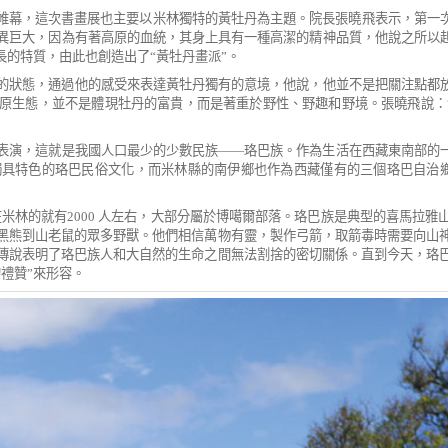
帷幕，這次書畫展也主要以米林獨特的黃牡
丹為主題。院長張曉飛表示，第一
異巨大，
因為有著高原的血統，其身上具有一種高潔的精神品質，他說之所以
長的特質，由此也創造出了
“
黃牡丹畫派
”
。
的狀態，通過他的感受來表達黃牡丹獨有的
意境，他說，他並不是把關注點都
原生態，並不
是體現牡丹的富貴，而是著重於野性、野趣和野境。
張曉飛說：
表演，這就是我國人口最少的少數民族
——
珞巴族。作為生活在西藏東南部的
獨具特色的
珞巴民俗文化，而米林縣的南伊鄉也作為西藏僅有的三個珞巴自治
在米林的就有
2000
人左右，大部分屬於博噶爾部
落。珞巴族是典型的喜馬拉雅
黑熊到山老鼠的眾多野獸。他們相信萬物有靈，製作弓箭，取箭毒時
需要向山
傳說表明了珞巴族人和大自然的生命之間無法割捨的密切關係。直到今天，珞
的禮贊
”
來形容。