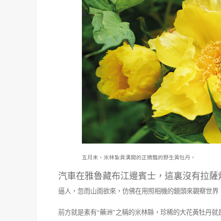
五月末，米林紮貢溝開的正嬌豔的野生黃牡丹。
汽車在雅魯藏布江邊賓士，這裏沒有拉薩
逼人，忽而山雨欲來，仿佛在用照相機的鏡頭來觀
察世界
前方就是素有
“
藥洲
”
之稱的米林縣，珍稀的大花黃牡丹就