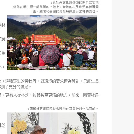
↓黃牡丹文化旅遊節的開幕式場地
坐落在半山腰一處美麗的平地上，當地的村民和遊客伴著雪
山、驕陽和美麗的黃牡丹歡慶著米林的節日。
米林
花黃
和嬌
小，
物。這種野生的黃牡丹，對環境的要求極為苛刻，只能生長
得到了充分的滿足。
酒，更有人從林芝、拉薩甚至更遠的地方，前來一睹黃牡丹
↓西藏林芝畫院院長張曉飛在其黃牡丹作品面前。
林芝