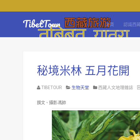
TibetTour
主頁
認識西
秘境米林 五月花開
TIBETOUR
生物天堂
西藏人文地理雜誌
撰文、攝影
馮帥
/