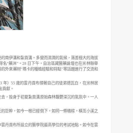
秘的南伊溝和紮貢溝。多變而濕潤的氣候，落差極大的海拔
得名
“
藥洲
”
。
28
日下午，自治區藏醫藥論壇也在米林縣舉
特的外
來藥材
“
瑪卡的種植經驗和特點
”
等話題進行了交流和
63
年）
55
歲的雲丹貢布領著自己的徒弟德瓦白，在米林居
出貢獻。
走去，投身于初夏紮貢溝原始森林馥鬱深沉的氣氛中。一人
。
天的巨幹，如今一根已經倒下，如同一條橋樑，橫亙小溪之
中雲丹貢布所設立的醫學院最高學位的考試地點。如今在雲