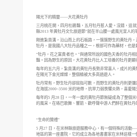
陽光下的精靈
——
大花黃牡丹
三月桃花開，四月杜鵑豔，五月牡丹惹人愛。沒錯，這就
縣
2013
年黃牡丹文化旅遊節
”
就在半山腰一處風光宜人的
剛進紮貢溝，沿山而上的石板路，一簇簇野生的黃牡丹，
牡丹，是我國八大牡丹品種之一，根部可作為藥材，也是
“
牡丹，花之富貴者也。
”
與通常所說的國色天香的牡丹相
豔。因為野生的原因，大花黃牡丹比人工培養的牡丹更顯
每年的五六月，紮貢溝的黃牡丹長勢非常喜人，成片的黃
在陽光下金光燦燦，整個植被大多高過遊人。
牡丹常有，野生牡丹卻屈指可數，而野生的黃牡丹則更彌
在海拔
2000~3500
米的地帶，抗旱力弱畏懼炎熱，喜愛陽
每年的
5
月
28
日，一年一度的黃牡丹節無疑成為了整個米
的
風采。在珞巴歌舞、響箭、歡呼聲中游人們醉在黃牡丹
“
生命的贊禮
”
5
月
27
日，在米林縣旅遊服務中心，有一個特殊的活動
—
地區的第一座畫院，它的成立為各地書畫家在米林這樣一