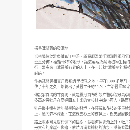
探尋藏醫藥的發源地
米林縣位於雅魯藏布江中游，屬高原溫帶半濕潤性季風氣
垂直分佈，複雜奇特的地形，讓這裏成為藏地植物生長
行，眾
多來自藏醫藥各界的人士，在一起就
“
藏藥材的種
討論。
作為藏醫鼻祖雲丹貢布講學授教之地，早在
1300
多年前
住
了十年之久，培養出了藏醫主任約
50
名，主治醫師
50
傳說紮貢溝的甘露洞，就是雲丹貢布所設立醫學院最高學
多高的黃牡丹在高達四五十米的雲杉林中嬌小可人。路面
牡丹叢中還有當年醫學院的殘垣，在藤蘿和花枝的重重遮
上，
通向森林深處。在這棵雲杉王的枝幹上，樹皮層層嵌
路上隨處可見腐朽倒下的巨樹，隨著海拔逐漸上升，牡丹
丹
貢布的摩崖石像邊，依然流淌著神秘的清泉，滋養著雲