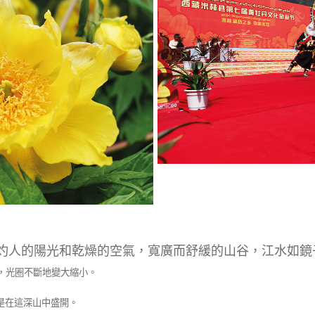
灼人的陽光和乾燥的空氣，寬廣而舒緩的山谷，江水如鏡
，光圈不斷地變大縮小。
是在這深山中盛開。