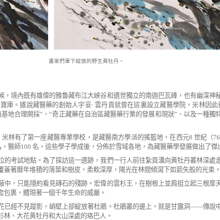
畫家們筆下綻放的野生黃牡丹。
候，
境內既有雄偉的雅魯藏布江大峽谷和遺世獨立的南迦巴瓦峰，也有
幽深神
的寶庫。據
說藏醫藥的創始人宇妥
·
雲丹貢就曾在這裏設立藏醫學院，米林因
此
植基地合理開採
”
、
“
奇正藏藥在自治區藏醫藥行業的發展和現狀
”
、以及一種獨
，米林
有了第一座藏醫專業學校，是藏醫南方學派的搖籃地，在西元
8
世
紀（
7
名，醫師
100
名，
這些學子學成後，分佈於雪域各地，為藏醫藥學發展做出了傑
位的
考試地點。為了探訪這一遺跡，我們一行人前往紮貢溝向黃牡丹叢
林深處
覆蓋著曆
年堆積的落葉和樹皮，柔軟深厚，陽光在林間傾瀉下如箭矢般的光束
蔽中，
只能隱約看見磚石的殘跡。宏偉的雲杉王，在樹根上並肩挺立起三
根摩
套包裹，體現
著一個千年生命的威嚴。
花已
經不見蹤影，峭壁上卻綻放著杜鵑。杜鵑叢的邊上，就是甘露洞
——
傳說
杉林、大花
黃牡丹和大山深處的珞巴人。