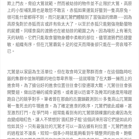
欺上門去，脅迫大鵟就範。然而被劫掠的物件並不止限於大鵟，高原
上
的小型哺乳類也是敢怒不敢言，赤狐如果運氣好獵到一隻高原兔，
很可能什麼都得不到，而只是讓兀鷲們
體驗到了當強盜的樂趣
——
因為
高原兔對於赤狐而言或許有些太大了，以至於赤狐只能勉強拖動獵物
的屍
體。同樣食腐的渡鴉也在被劫掠的範圍之內，因為喙形上有著先
天的缺陷，它們只能取食獵物身體中柔軟
的部位，儘管渡鴉們迅捷靈
敏，組織有序，但在兀鷲霸氣十足的從天而降後卻只能在一旁哀嚎不
已。
兀鷲是以家庭為生活單位，但在取食時又是聚群而食，在這個臨時吃
飯的集群中並無明顯的地位尊卑
界限
——
這就導致了在大夥一擁而上的
進食時，為了搶佔好的進食位置往往會引發連環大戰，兀鷲往往會
張
開雙翅，做出恐嚇的威脅姿態，或者是以迅雷不及掩耳的速度用喙趕
跑自己的競爭對手。筆者曾在那曲
的古露鎮觀測到
20
多隻高山兀鷲圍
著一隻死去的牛犢進食，為了確定進食的秩序，兀鷲們彼此威嚇，甚
至激烈打鬥，在爭鬥時，經常能看到有的兀鷲頭頸裸露的皮膚因為充
血變成暗紅色，讓人不禁想到
“
面紅
脖子粗
”
這個詞來形容它們是如此的
恰如其分。只有最強壯的兀鷲才可以一直佔據有利位置。兀鷲們進食
的過程並不漫長，短短一個多小時就能夠看到牛犢整齊的肋骨。飽餐