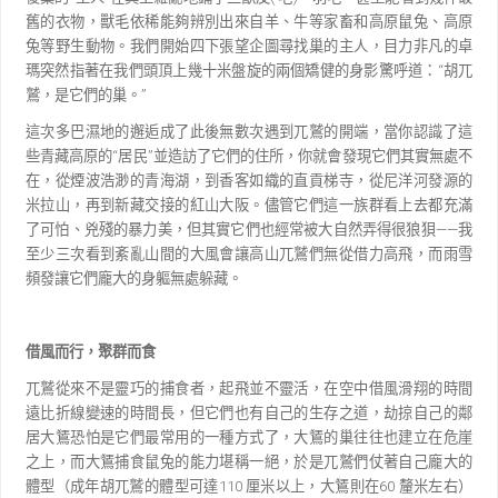
舊的衣物，獸毛依稀能夠辨別出來自羊、牛等家畜和高原鼠兔、高原
兔等野生動物。我們開始四下張
望企圖尋找巢的主人，目力非凡的卓
瑪突然指著在我們頭頂上幾十米盤旋的兩個矯健的身影驚呼道：
“
胡
兀
鷲，是它們的巢。
”
這次多巴濕地的邂逅成了此後無數次遇到兀鷲的開端，當你認識了這
些青藏高原的
“
居民
”
並造訪了
它們的住所，你就會發現它們其實無處不
在，從煙波浩渺的青海湖，到香客如織的直貢梯寺，從尼洋河發
源的
米拉山，再到新藏交接的紅山大阪。儘管它們這一族群看上去都充滿
了可怕、兇殘的暴力美，但其實
它們也經常被大自然弄得很狼狽
——
我
至少三次看到紊亂山間的大風會讓高山兀鷲們無從借力高飛，而雨
雪
頻發讓它們龐大的身軀無處躲藏。
借風而行，聚群而食
兀鷲從來不是靈巧的捕食者，起飛並不靈活，在空中借風滑翔的時間
遠比折線變速的時間長，但它們
也有自己的生存之道，劫掠自己的鄰
居大鵟恐怕是它們最常用的一種方式了，大鵟的巢往往也建立在危崖
之上，而大鵟捕食鼠兔的能力堪稱一絕，於是兀鷲們仗著自己龐大的
體型（成年胡兀鷲的體型可達
110
厘
米以上，大鵟則在
60
釐米左右）