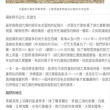
大圖胡兀鷲在爭奪食物。小圖爭搶食物成功以後的洋洋自得。
攝影師手記文
/
彭建生
最早報導胡兀鷲的是好友祁雲拍的紀錄片，祁雲在芒康拍攝了胡兀鷲繁殖
視臺《動物世界》欄目播放。趙忠祥充滿磁性的解說一響起，立刻就讓我
我拍攝到胡兀鷲最多的地方是在西藏、青海以及川西。
2000
年
10
月中旬
達縣松多鎮比嘎朗（中流砥柱的河谷）。茫茫大雪蓋住了一切。我們停車
騰。我手持
200
毫米
“
小白
”
（鏡頭
70~200
的代稱）拍了
暴框雪景版的胡兀
爬上高臺，它想把骨頭摔碎
吞下（胡兀鷲的胃酸比電瓶酸還要強，能消化
年
幼的胡兀鷲獲勝，英武的樣子至今仍讓我記憶猶新。這就是這兩張照片
一次，去一個活佛家裏拜訪，我把在可哥西裏拍的胡兀鷲拿給他看，他神
裏把玩的那種。
”
活佛還說，胡兀鷲最長能活
70~100
歲，並且在它
50
歲的
風與饑渴裏煎熬，等待
3~4
個月新的羽毛全部換好後才能
繼續飛行，這是
仍然增加了胡兀鷲的神秘感與
我對胡兀鷲的敬畏。
超然的地位
青藏高原上活躍的猛禽眾多，除了獨來獨往、笑傲江湖的金雕、白尾
海雕、玉帶海雕，也有行動靈活，
飛行迅疾的普通鵟、大鵟和獵隼，