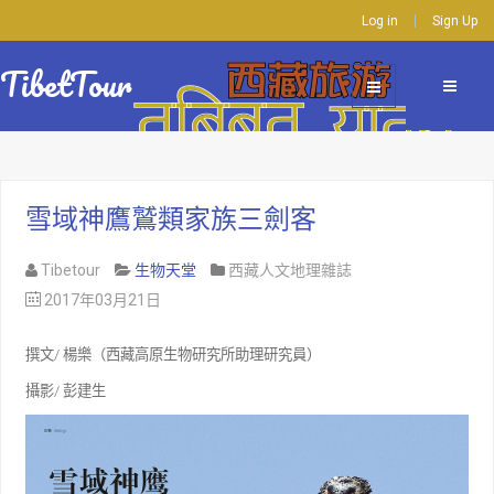
Log in
Sign Up
TibetTour
雪域神鷹鷲類家族三劍客
Tibetour
生物天堂
西藏人文地理雜誌
2017年03月21日
撰文
/
楊樂（西藏高原生物研究所助理研究員）
攝影
/
彭建生