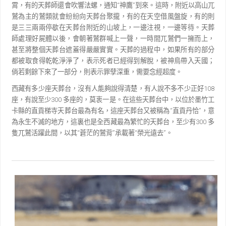
霄，
有的天葬師還會吹響法螺，通知
“
神鷹
”
到來。這時，附近以高山兀
鷲為主的鷲類就會紛紛向天葬台聚攏，
有的在天空借風盤旋，有的則
是三三兩兩停歇在天葬台附近的山坡上，一邊注視，一邊等待。天葬
師處理
好屍體以後，會朝著鷲群喊上一聲，一時間兀鷲們一擁而上，
甚至將整個天葬台遮蓋得嚴嚴實實。天葬的
過程中，如果所有的部分
都被取食得乾乾淨淨了，表示死者已經得到解脫，被神鳥帶入天國；
倘若剩餘下
來了一部分，則表示罪孽深重，需要念經超度。
西藏有多少座天葬台，沒有人能夠說得清楚，有人說不多不少正好
108
座，有說至少
300
多座的，莫
衷一是。在這些天葬台中，以位於墨竹工
卡縣的直貢梯寺天葬台最為有名，這座天葬台又被稱為
“
直貢丹
恰
”
，意
為永生不滅的地方，這裏也是全西藏最為繁忙的天葬台，至少有
300
多
隻兀鷲活躍此間，以其
“
蒼
茫的鷲背
”
承載著
“
榮光遠去
”
。