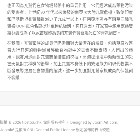
也正因為兀鷲們在食物鏈關係中的重要作用，它們經常成為藥物污染
的受害者：上世紀
90
年代以來
爆發的南亞次大陸兀鷲危機，致使印度
和巴基斯坦禿鷲種群減少了九成半以上，在南亞地區亦有兩至三種
禿
鷲被
IUCN
紅色名錄提升至極危級別，究其原因，在家畜中濫用獸藥雙
氯芬酸成為了以家畜屍體為食的
兀鷲們腎衰竭死亡的罪魁禍首。
在我國，兀鷲家族的成員們仍需面對大量潛在的威脅，包括草原牧區
曾大行其道的藥物滅鼠導致食物
鏈中的毒素不斷累積，人們出於藥
用、觀賞用途而對兀鷲商業價值的挖掘，高海拔環境中頻頻發生的災
害
天氣對其種群的衝擊，加上兀鷲本身低下的繁殖能力和現代牧業不
斷發展導致潛在食物量的縮減，進一步
加強對兀鷲家族成員的保護刻
不容緩。
版權 © 2026 tibettour.hk. 保留所有權利。 Designed by
JoomlArt.com
.
Joomla!
是依照
GNU General Public License.
規定發佈的自由軟體