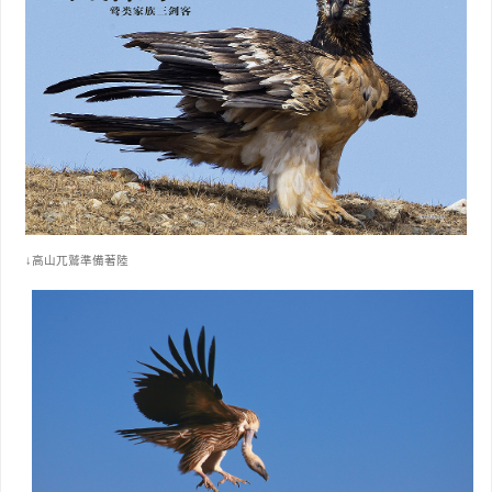
↓高山兀鷲準備著陸