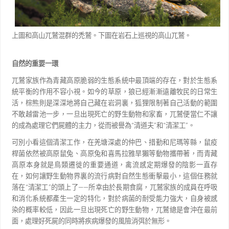
上圖和高山兀鷲混群的禿鷲。下圖在岩石上巡視的高山兀鷲。
自然的重要一環
兀鷲家族作為青藏高原脆弱的生態系統中最頂端的存在，對於生態系
統平衡的作用不容小視。如今的
草原，狼已經漸漸遠離牧民的日常生
活，棕熊則是深深地將自己藏在岩洞裏，狐狸限制著自己活動的範圍
不敢越雷池一步，一旦出現死亡的野生動物和家畜，兀鷲便當仁不讓
的成為處理它們屍體的主力，從而被
譽為
“
清道夫
”
和
“
清潔工
”
。
可別小看這個清潔工作，在羌塘深處的仲巴、措勤和尼瑪等縣，鼠疫
桿菌依然被高原鼠兔、高原兔和
喜馬拉雅旱獺等動物攜帶著，而青藏
高原本身就是鳥類遷徙的重要通道，禽流感定期爆發的陰影一直存
在，
如何讓野生動物界裏的流行病對自然生態衝擊最小，這個任務就
落在
“
清潔工
”
的頭上了
——
所幸由於長
期食腐，兀鷲家族的成員在呼吸
和消化系統都產生一定的特化，對於病菌的耐受能力強大，自身被感
染的
概率較低，因此一旦出現死亡的野生動物，兀鷲總是會沖在最前
面，處理好死屍的同時將疾病爆發的風險
消弭於無形。