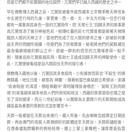
但是它們都不如鷲類的地位超然，兀鷲們早已融入西藏的歷史之中。
早在佛教傳入西藏之前，兀鷲就被看作是西藏本土宗教苯教天神世系
中五道空行母的化身，掌管東、
西、南、北、中五方的每一位空行母
都有一萬隻與其身色一致的兀鷲陪伴。而
“
天墀七王
”
回歸天界的故
事更
為兀鷲增添了幾分神秘色彩，相傳吐蕃的前七代贊普都是順著天梯降
臨到人間的天神之子，當他們完
成了在人間的使命之後，卻被如何重
返天界的問題所困擾，侍衛們為了拱衛贊普，秘密將他們的屍骸藏在
最為偏僻險峻的群山之中，卻被一群如約而至的兀鷲啄食得一點不
剩，隨後這些兀鷲振翅高飛，幫助七王
達成回歸天界的神聖使命。從
此，兀鷲便被看成是自凡間前往天界的接引者。
佛教傳入藏地以後，兀鷲因其多食腐肉、少有捕食而契合
“
不殺生
”
的佛
教精義，地位日隆，被尊為
“
神鷹
”
。隨著帕當巴桑結創立希傑派，宣講
“
捨身相施
”
的真意，佛經典籍中
“
摩柯薩陲捨身喂虎
”
、
“
屍
毗王割肉飼
鴿
”
的故事越來越多地為人們所熟知和效法，西藏的喪葬習俗也隨之發
生了深刻變革。西元
12
世紀前後，以鷲類為主要媒介的天葬開始成為
藏區最為重要的喪葬形式並影響至今。
天葬一般都是在天葬台來進行，藏人死後，先由喇嘛念經擇定日期送
葬，再由專門的背屍人將捆綁好
的屍體送至天葬台，天葬師誦經後，
在煨桑爐點燃曬幹的側柏枝條，撒上三葷三素糌粑，讓青煙直指雲