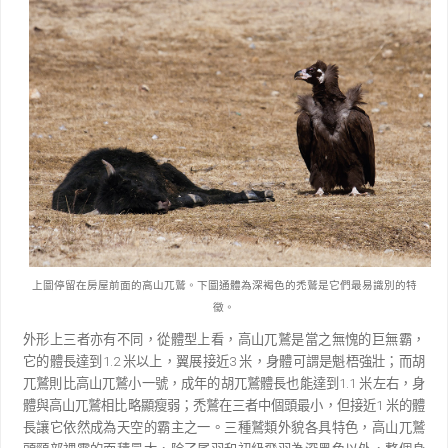
上圖停留在房屋前面的高山兀鷲。下圖通體為深褐色的禿鷲是它們最易識別的特
徵。
外形上三者亦有不同，從體型上看，高山兀鷲是當之無愧的巨無霸，
它的體長達到
1.2
米以上，翼展
接近
3
米，身體可謂是魁梧強壯；而胡
兀鷲則比高山兀鷲小一號，成年的胡兀鷲體長也能達到
1.1
米左右，
身
體與高山兀鷲相比略顯瘦弱；禿鷲在三者中個頭最小，但接近
1
米的體
長讓它依然成為天空的霸主之一。
三種鷲類外貌各具特色，高山兀鷲