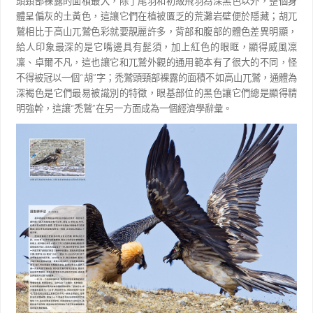
頭頸部裸露的面積最大，除了尾羽和初級飛羽為深黑色以外，整個身
體
呈偏灰的土黃色，這讓它們在植被匱乏的荒灘岩壁便於隱藏；胡兀
鷲相比于高山兀鷲色彩就要靚麗許多，
背部和腹部的體色差異明顯，
給人印象最深的是它嘴邊具有髭須，加上紅色的眼眶，顯得威風凜
凜、卓爾
不凡，這也讓它和兀鷲外觀的通用範本有了很大的不同，怪
不得被冠以一個
“
胡
”
字；禿鷲頭頸部裸露的
面積不如高山兀鷲，通體為
深褐色是它們最易被識別的特徵，眼基部位的黑色讓它們總是顯得精
明強幹，
這讓
“
禿鷲
”
在另一方面成為一個經濟學辭彙。