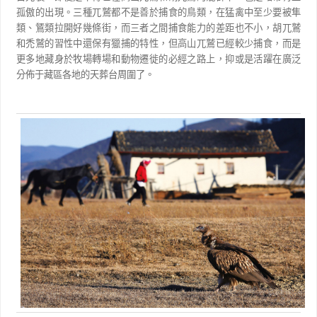
孤傲的出現。三種兀鷲都不是善於捕食
的鳥類，在猛禽中至少要被隼
類、鵟類拉開好幾條街，而三者之間捕食能力的差距也不小，胡兀鷲
和禿鷲的
習性中還保有獵捕的特性，但高山兀鷲已經較少捕食，而是
更多地藏身於牧場轉場和動物遷徙的必經之路
上，抑或是活躍在廣泛
分佈于藏區各地的天葬台周圍了。