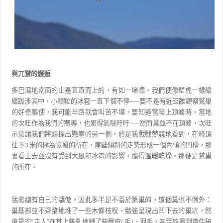
與兀鷲的邂逅
多巴濕地南面的山是直直而上的，有如一堵牆，我們便像壁虎一樣緩
緩跋涉其中，小顆粒的冰雹一直
下個不停
——
要不是有近距離觀察鷲巢
的好奇驅使，我可能半路就會叫苦不堪，要知道當爬上頂峰時，當
地
的次旺作為我們的嚮導，也累得氣喘吁吁
——
然而巢並不在頂峰，次旺
示意讓我們將頭探出懸崖的另一
側，於是我戰戰兢兢地看到，在峰頂
往下
3
米的極為險峻的所在，崖壁傾斜的走勢形成一個內傾的凹槽，
那
裏看上去並沒有受到大風和冰雹的影響，顯得溫暖乾燥，那便是鷲巢
的所在。
猛禽總有自己的驕傲，因此多半是不善於築巢的，這個巢也不例外：
巢基部並不齊整地堆了一些木條枝
杈，勉強呈現出凹下去的巢坑，然
後巢的
“
主人
”
在其上雜亂地鋪了些獸皮
(
毛
)
、羽毛，甚至能看到幾
件破