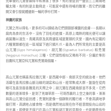
完畢後的兀鷲會顯得平和無害了很多，
有的會退到一邊去三三兩兩地
曬太陽，有的則是主動飛走，可能家中還有待哺的雛鷲，而它們的離
開又會
引發屍體邊新一輪的爭吵打鬧。
神鷹的家族
兀鷲之所以得名，更多的可以歸結為它們頭頸部裸露的皮膚
——
長期以
腐肉為食的生活中，沒有了羽
毛的遮擋，高原上熾熱的陽光便可以讓
病菌難以滋生。青藏高原及其周邊區域是鷲類的天堂，國內有記
載的
六種鷲類都在這一區域留下過只鱗片爪。最為人們所常見的主要是高
山兀鷲
(Gyps himalayensis)
、胡兀
鷲
(Gypaetus barbatus)
和禿鷲
(Aegypius monachus)
三種，它們習性相似又略有不同，分屬於隼形
目鷹科兀鷲亞
科兀鷲和禿鷲兩個屬。
高山兀鷲也稱喜馬拉雅兀鷲，是西藏中部、南部天空的統治者，他們
活躍在喜馬拉雅山脈沿線的湖盆
和山谷，經常集成大群，盤旋在從肉
眼可及直到杳杳難覓的天際之中；胡兀鷲在西藏南部並不多見，它們
數量的逐漸增多，是到了羌塘草原
——
可哥西裏的上空之後的事，漸漸
與高山兀鷲分庭抗禮；禿鷲則更像
一個靜默的獨行者，不會高調地爭
搶打鬧，高調地占據食物，而是偶然地出現在你不經意間投向山岩的
目
光裏，即便是不得已在高山兀鷲和胡兀鷲的混群中，也是略帶有些