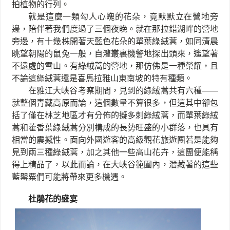
拍植物的行列。
就是這麼一類勾人心魄的花朵，竟默默立在營地旁
邊，陪伴著我們度過了三個夜晚。就在那拉錯湖畔的營地
旁邊，有十幾株開著天藍色花朵的單葉綠絨蒿，如同清晨
眺望朝陽的鼠兔一般，自灌叢裏機警地探出頭來，遙望著
不遠處的雪山。有綠絨蒿的營地，那仿佛是一種榮耀，且
不論這綠絨蒿還是喜馬拉雅山東南坡的特有種類。
在雅江大峽谷考察期間，見到的綠絨蒿共有六種
——
就整個青藏高原而論，這個數量不算很多，但這其中卻包
括了僅在林芝地區才有分佈的擬多刺綠絨蒿，而單葉綠絨
蒿和藿香葉綠絨蒿分別構成的長勢旺盛的小群落，也具有
相當的震撼性。面向外國遊客的高級觀花旅遊團若是能夠
見到兩三種綠絨蒿，加之其他一些高山花卉，這團便能稱
得上精品了，以此而論，在大峽谷範圍內，潛藏著的這些
藍罌粟們可能將帶來更多機遇。
杜鵑花的盛宴