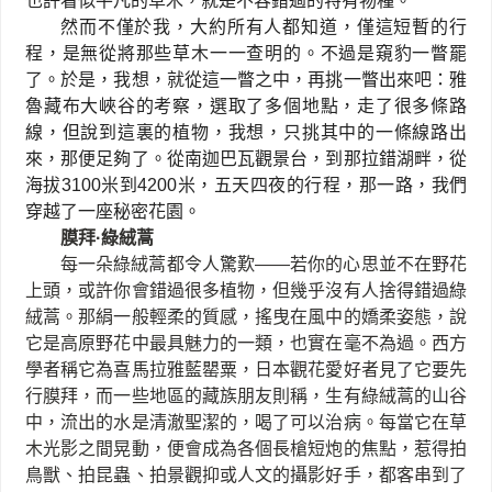
也許看似平凡的草木，就是不容錯過的特有物種。
然而不僅於我，大約所有人都知道，僅這短暫的行
程，是無從將那些草木一一查明的。不過是窺豹一瞥罷
了。於是，我想，就從這一瞥之中，再挑一瞥出來吧：雅
魯藏布大峽谷的考察，選取了多個地點，走了很多條路
線，但說到這裏的植物，我想，只挑其中的一條線路出
來，那便足夠了。從南迦巴瓦觀景台，到那拉錯湖畔，從
海拔
3100
米到
4200
米，五天四夜的行程，那一路，我們
穿越了一座秘密花園。
膜拜
·
綠絨蒿
每一朵綠絨蒿都令人驚歎
——
若你的心思並不在野花
上頭，或許你會錯過很多植物，但幾乎沒有人捨得錯過綠
絨蒿。那絹一般輕柔的質感，搖曳在風中的嬌柔姿態，說
它是高原野花中最具魅力的一類，也實在毫不為過。西方
學者稱它為喜馬拉雅藍罌粟，日本觀花愛好者見了它要先
行膜拜，而一些地區的藏族朋友則稱，生有綠絨蒿的山谷
中，流出的水是清澈聖潔的，喝了可以治病。每當它在草
木光影之間晃動，便會成為各個長槍短炮的焦點，惹得拍
鳥獸、拍昆蟲、拍景觀抑或人文的攝影好手，都客串到了