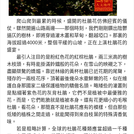
爬山爬到最累的時候，盛開的杜鵑花仿佛迎賓的儀
仗，驟然開遍山路兩邊
——
那個時刻，我們剛剛鑽出陰鬱
逼仄的樹林，即將穿過灌木叢和草甸，翻越埡口。那裏的
海拔超過
4000
米，整個平緩的山坡，正在上演杜鵑花的
盛宴。
最引人注目的是粉紅色花的紅棕杜鵑，兩三米高的樹
木枝頭，有時能掛滿鈴鐺般的花朵，在雪山的映襯之下，
盡顯桀驁的嬌媚。靠近林緣的黃杯杜鵑已近花期的尾聲，
殘存的一兩枝花序，頂著最後幾朵水靈鮮嫩的花，似在維
護自身那國家二級保護植物的驕傲名頭。略矮些的灌叢則
是點綴著紫色花的灰背杜鵑，它們不是植被中最優雅的
花，而是，它們乾脆就是植被本身。還有花更細小的毛喉
杜鵑，看花朵，那簡直不是杜鵑花應有的模樣，但自那些
低矮的植株之間走過，就能聞得到來自枝葉的特殊清香氣
味。
若是粗略計算，全球的杜鵑花種類應當超過一千種