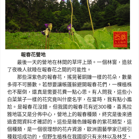
報春花營地
最後一天的營地在林間的草坪上頭。一個林窗，造就
了夜晚人就睡在報春花之間的可能性。
那些深紫色的報春花，搖晃著銅鐘一樣的花朵，數量
多得不可勝數。若想要讓帳篷躲避開報春花們，一棵植株
也不壓倒，還真是需要花費一點心思。有人問我，這些小
白菜葉子一樣的花究竟叫什麼名字，在當時，我有點小尷
尬。是報春花沒錯，但我國的報春花有近
300
種，喜馬拉
雅地區又是分佈中心，營地上的報春種類，終究是後來通
過查閱資料才確認的。這些是雜色鐘報春的紫花類型，這
個種類，是一個很理想的花卉資源，歐洲園藝學家已經引
種栽培成功的，但野生植株在我國卻只有米林以及林芝、