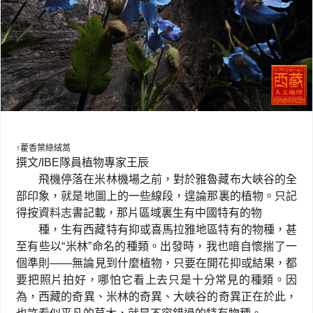
↑藿香葉綠絨蒿
撰文
/IBE
隊員
植物專家
王辰
飛機停落在米林機場之前，對於雅魯藏布大峽谷的全
部印象，就是地圖上的一些線段，遑論那裏的植物。只記
得按資料志書記載，那片區域裏生有中國特有的物
種，生有西藏特有抑或喜馬拉雅地區特有的物種，甚
至有些以
“
米林
”
命名的種類。出發時，我也暗自懷揣了一
個準則
——
無論見到什麼植物，只要在開花抑或結果，都
要把照片拍好，哪怕它看上去只是十分常見的種類。因
為，西藏的奇異、米林的奇異、大峽谷的奇異正在於此，