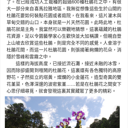
了。在已經成功人工栽種的超過
600
種杜鵑花之中，有很
大一部分來自喜馬拉雅地區。我無從想像這些生於山間的
杜鵑花要如何裝點花園或者庭院，在我看來，這片灌木與
草甸交錯的山口，本身就是一片天然花園。此時此地，杜
鵑花就是主角。我當然可以樂觀地猜想，這裏蘊藏的杜鵑
花資源，足以令園藝學家心生歡快並大加稱讚，但親自登
上山坡去欣賞這些杜鵑，則是完全不同的感覺。人會溶于
杜鵑花間，而這一片杜鵑花園，則張揚著絢爛的花朵，消
隱於雪峰和雲霧之中。
這樣的海拔高度，已接近流石灘，接近未融的冰雪，
因而除卻盛開到喧鬧的杜鵑花，這裏還有各色獨特的高原
野花。孑然挺立的塔黃，燦爛的小金蓮花，造型奇異的雙
花堇菜，色澤深邃的波密紫堇
……
若是在杜鵑花之間安下
心思仔細尋覓，就會發現這裏其實藏匿了更多的精彩。