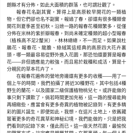
朗縣才有分佈，如此大面積的群落，也可謂壯觀了。
報春花名副其實，算得上是高原較早開花的一類植
物，但它們卻也名不副實，報過了春，卻還有很多種類會
開花到夏季甚至初秋。沿途一路的報春花種類繁多，從僅
分佈在米林的紫折瓣報春，到尚未確定種類的超小型報春
（植株高不足
2
釐米），林林總總，不一而足。如果說杜
鵑花、報春花、龍膽、綠絨蒿這經典的高原四大花卉裏
頭，哪一類最容易從野外進入花園，那恐怕還要算是報春
花
——
非但適應能力較強，而且易於栽種和成活，算是十
分親民的草本花卉了。
在報春花遍佈的營地旁邊還有更多的收穫
——
用了一
個上午的時間，我們拍攝了將近
30
種野花，其中包括
4
種
野生的蘭花，以及國家二級保護植物桃兒七。或許能做的
事只剩下讚歎了，倘若時間更加充裕，這一路的搜尋能夠
再細緻些，應當會有更多奇異的植物被記錄到，有更多精
彩的圖片誕生。即便如此，我想，在這片土地上，依舊藏
匿著更多的奇花異草和神秘幻境，我們能做的，只是把我
們看到的記錄下來，僅此而已。這一座天然花園，最愉悅