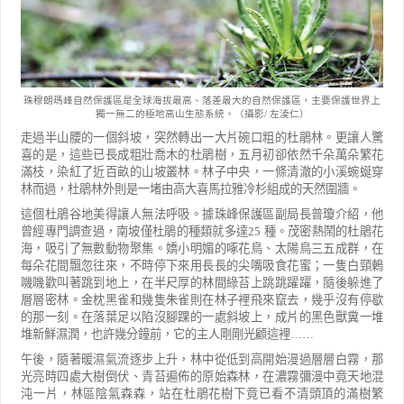
珠穆朗瑪峰自然保護區是全球海拔最高、落差最大的自然保護區，主要保護世界上
獨一無二的極地高山生態系統。（攝影
/
左淩仁）
走過半山腰的一個斜坡，突然轉出一大片碗口粗的杜鵑林。更讓人驚
喜的是，這些已長成粗壯喬木的杜鵑
樹，五月初卻依然千朵萬朵繁花
滿枝，染紅了近百畝的山坡叢林。林子中央，一條清澈的小溪蜿蜒穿
林而過，杜鵑林外則是一堵由高大喜馬拉雅冷杉組成的天然圍牆。
這個杜鵑谷地美得讓人無法呼吸。據珠峰保護區副局長普瓊介紹，他
曾經專門調查過，南坡僅杜鵑的
種類就多達
25
種。茂密熱鬧的杜鵑花
海，吸引了無數動物聚集。嬌小明媚的啄花鳥、太陽鳥三五成群，
在
每朵花間飄忽往來，不時停下來用長長的尖嘴吸食花蜜；一隻白頸鶇
嘰嘰歡叫著跳到地上，在半尺厚的
林間綠苔上跳跳躍躍，隨後躲進了
層層密林。金枕黑雀和幾隻朱雀則在林子裡飛來竄去，幾乎沒有停歇
的
那一刻。在落葉足以陷沒腳踝的一處斜坡上，成片的黑色獸糞一堆
堆新鮮濕潤，也許幾分鐘前，它的主人
剛剛光顧這裡
……
午後，隨著暖濕氣流逐步上升，林中從低到高開始漫過層層白霧，那
光亮時四處大樹倒伏、青苔遍佈的原
始森林，在濃霧彌漫中竟天地混
沌一片，林區陰氣森森，站在杜鵑花樹下竟已看不清頭頂的滿樹繁