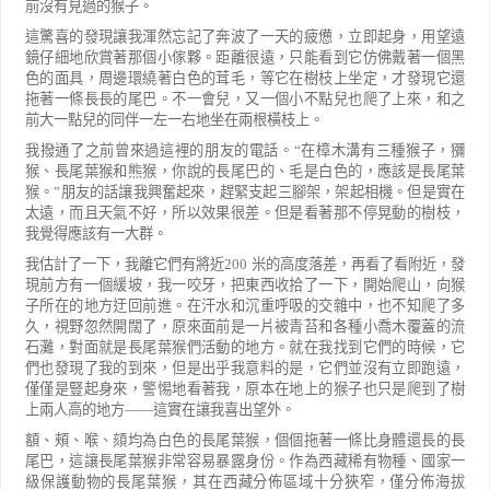
前沒有見過的猴子。
這驚喜的發現讓我渾然忘記了奔波了一天的疲憊，立即起身，用望遠
鏡仔細地欣賞著那個小傢夥。距離很
遠，只能看到它仿佛戴著一個黑
色的面具，周邊環繞著白色的茸毛，等它在樹枝上坐定，才發現它還
拖著一
條長長的尾巴。不一會兒，又一個小不點兒也爬了上來，和之
前大一點兒的同伴一左一右地坐在兩根橫枝上。
我撥通了之前曾來過這裡的朋友的電話。
“
在樟木溝有三種猴子，獼
猴、長尾葉猴和熊猴，你說的長尾巴的、
毛是白色的，應該是長尾葉
猴。
”
朋友的話讓我興奮起來，趕緊支起三腳架，架起相機。但是實在
太遠，而且天氣
不好，所以效果很差。但是看著那不停晃動的樹枝，
我覺得應該有一大群。
我估計了一下，我離它們有將近
200
米的高度落差，再看了看附近，發
現前方有一個緩坡，我一咬牙，把東
西收拾了一下，開始爬山，向猴
子所在的地方迂回前進。
在汗水和沉重呼吸的交雜中，也不知爬了多
久，視野忽然開闊了，原來面前是一片被青苔和各種小喬木覆蓋的
流
石灘，對面就是長尾葉猴們活動的地方。就在我找到它們的時候，它
們也發現了我的到來，但是出乎我意料
的是，它們並沒有立即跑遠，
僅僅是豎起身來，警惕地看著我，原本在地上的猴子也只是爬到了樹
上兩人高的
地方
——
這實在讓我喜出望外。
額、頰、喉、頦均為白色的長尾葉猴，個個拖著一條比身體還長的長
尾巴，這讓長尾葉猴非常容易暴露身
份。作為西藏稀有物種、國家一
級保護動物的長尾葉猴，其在西藏分佈區域十分狹窄，僅分佈海拔