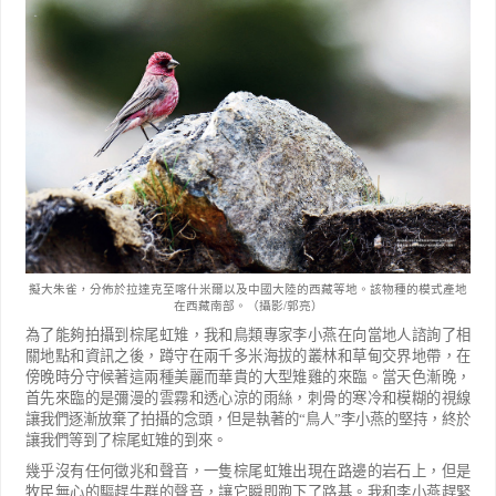
擬大朱雀，分佈於拉達克至喀什米爾以及中國大陸的西藏等地。該物種的模式產地
在西藏南部。（攝影
/
郭亮）
為了能夠拍攝到棕尾虹雉，我和鳥類專家李小燕在向當地人諮詢了相
關地點和資訊之後，蹲守在兩千多米
海拔的叢林和草甸交界地帶，在
傍晚時分守候著這兩種美麗而華貴的大型雉雞的來臨。當天色漸晚，
首先來臨
的是彌漫的雲霧和透心涼的雨絲，刺骨的寒冷和模糊的視線
讓我們逐漸放棄了拍攝的念頭，但是執著的
“
鳥人
”
李小燕的堅持，終於
讓我們等到了棕尾虹雉的到來。
幾乎沒有任何徵兆和聲音，一隻棕尾虹雉出現在路邊的岩石上，但是
牧民無心的驅趕牛群的聲音，讓它瞬
即跑下了路基。我和李小燕趕緊