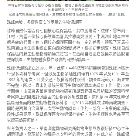
珠峰自然保護區有七個核心區保護區，體現了喜馬拉雅南翼山地生態系統由東向西
的漸變過程，在西藏自治區
它是僅次於墨脫自然保護區，生物物種多樣性最強的自然保護區。（攝影
/
董磊）
珠峰南坡：多樣性僅次於墨脫的生物保護區
珠峰自然保護區有七個核心區保護區。其中脫隆溝、絨轄、雪布崗、
江村、貢當五個核心保護區為喜馬拉雅
南翼濕潤、半濕潤山地森林生
態系統的代表。這五個核心保護區間存有一定的差異，體現了喜馬拉
雅南翼山地
生態系統由東向西的漸變過程。根據初步調查，珠峰自然
保護區的野生動植物種類極其豐富。在西藏自治區它
是僅次於墨脫自
然保護區，生物物種多樣性最強的自然保護區。
珠峰保護區成立於
1988
年，此前，中科院等科研機構曾對珠峰地區進
行過多次科學考察，但涉及生物多
樣性的僅有
1975
年以及
1991
年至
1993
年的兩次，且受交通、設備等條件限制，調查區域較小，結果並
不完整，
所以一直未能系統開展野生動物資源本底調查工作。從
2009
年開始，由廣東省華南瀕危動物研究所胡慧建研究
員組織的資源科學
考察隊正式開始對保護區的動物資源系統普查，這也是
20
年來珠峰保
護區最全面的野生動
植物資源科考。而
2013
年的此次珠峰南坡調查，
同時是西藏自治區第二次野生動物調查工作的一部分。考察的
最新階
段性成果顯示，珠峰保護區食物鏈保存完好，生物多樣性水準甚至可
以媲美熱帶海島。
科考負責人之一、華南瀕危動物研究所動物生態與恢復研發中心主任
胡慧建說，發現新的物種是本次科考
的最大成果。在此之前，珠峰保