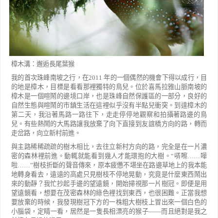
樟木溝：邂逅長尾葉猴
我的首次珠峰南坡之行，在
2011
年的一個偶然的機會下得以成行，目
的地是樟木，目標是看看那裡獨特的
鳥兒。位於喜馬拉雅山脈南坡的
樟木是一個喧鬧的邊境口岸，也是珠峰自然保護區的一部分，良好的
自然生態
與喧鬧的市鎮生活在這裡似乎沒有半點兒衝突。到達樟木的
第二天，我沿著馬路一路往下，走走停停地觀察和
拍攝著路邊的鳥
兒。有些熱鬧的大馬路讓我放棄了向下直接到友誼橋方向的路，轉而
走岔路，向立新村前進。
與主路稀稀疏疏的樹木相比，去往立新村方向的路，完全是在一片濃
密的森林裡前進。動輒就能看到幾人才
能環抱的大樹。
“
哢嚓
……
嘩
啦
……”
樹枝折斷的聲音傳來，原本疲憊不堪坐在路邊草地上的我本能
地轉身看去，
遠遠的高處只見樹枝不停地晃動，究竟是什麼東西鬧出
來的動靜？我忙抄起手邊的望遠鏡，開始掃視那一片樹
冠。即便是用
望遠鏡看，想要在茂密森林的綠色裡找到東西，也很困難。正當我想
要放棄的時候，我發現樹冠
下方的一株粗大樹枝上冒出來一個白色的
小腦袋，定睛一看，居然是一隻長相漂亮的猴子
——
而且絕對是我之