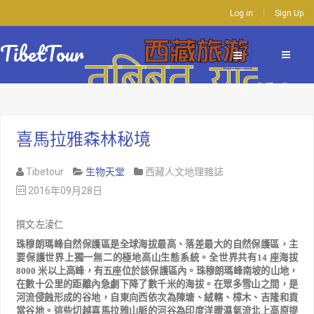
Log in
Sign Up
TibetTour
喜馬拉雅森林秘境
Tibetour
生物天堂
西藏人文地理雜誌
2016年09月28日
撰文
左淩仁
/
珠穆朗瑪峰自然保護區是全球海拔最高、落差最大的自然保護區，主
要保護世界上獨一無二的極地高山生態系
統。全世界共有
14
座海拔
8000
米以上高峰，有五座位於該保護區內。珠穆朗瑪峰南坡的山地，
在數十公里的距
離內急劇下降了數千米的海拔。在眾多雪山之間，是
河流侵蝕形成的谷地，自東向西依次為陳塘、絨轄、樟木、吉
隆和貢
當谷地。這些切越喜馬拉雅山脈的河谷為印度洋暖濕氣流北上高原提