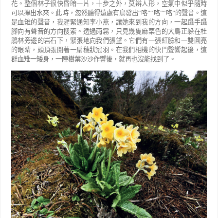
花。整個林子
很快昏暗一片，十步之外，莫辨人形，空氣中似乎隨時
可以擰出水來。此時，忽然聽得遠處有鳥發出
“
咯
”“
咯
”“
咯
”
的聲音。這
是血雉的聲音，我趕緊通知李小燕，讓她來到我的方向，一起躡手躡
腳向有聲音的方向搜索。透過
雨霧，只見幾隻麻栗色的大鳥正躲在杜
鵑林旁邊的岩石下，緊張地向我們張望。它們有一張紅臉和一雙圓亮
的
眼睛，頭頂張開著一扇穗狀冠羽。在我們相機的快門聲響起後，這
群血雉一矮身，一陣樹葉沙沙作響後，就再
也沒能找到了。