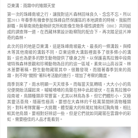
亞東溝：雨霧中的雉類天堂
第一次的珠峰南坡之行，讓我對這片森林回味良久、念念不忘。所以
當
2013
年春季有機會參加珠峰自然保
護區的本地調查的時候，我毅然
辭職，與華南瀕危動物研究所和影像生物多樣性調查所（
IBE
）共同組
成的調
查隊一道，在西藏林業設計勘察院的配合下，再次踏足這片神
奇的森林。
此次的目的地是亞東溝，這是珠峰南坡最大、最長的一條溝穀。與樟
木等其他南坡的溝穀不同，亞
東這條大溝穀裡面多了很多條小的溝
穀，這也為更多的野生動物提供了棲身之所。以保護喜馬拉
雅中段南
坡特殊森林景觀和珍稀動物為目的的這一區域，素來以山高谷深、林
木蔥鬱著稱。野生動物藏匿其中，
很難發現，而隨著春季到來的雨
霧，則不時
“
關照
”
著科考活動的進行，增加了考察的難度。
雨季到來了，雨水明顯一天天增多。而每當天氣轉晴，大大小小的鳥
兒便開始活躍起來，嘁嘁喳喳的鳥聲在林
中此起彼伏。在喜馬拉雅中
段南坡，鳥類種類非常豐富，尤其以林鳥為多，但它們體形小，又極
其靈活善飛，隱
蔽性極高，要想在大森林的千枝萬葉間辨清物種類
別，對科考隊實屬一大挑戰。體型龐大的棕尾虹雉和紅胸角
雉，相比
較其他鳥類，要相對好辨認一些，但是它們就如同藏匿在雲霧中的彩
虹，需要極佳的人品才能看到。