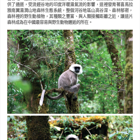
供了通道，受流經谷地的印度洋暖濕
氣流的影響，這裡發育著喜馬拉
雅南翼濕潤山地森林生態系統，整個河谷地區山高谷深、森林郁密，
森林裡的野
生動植物，其種類之豐富、與人類接觸距離之近，讓這片
森林成為在中國最容易與野生動物邂逅的所在。