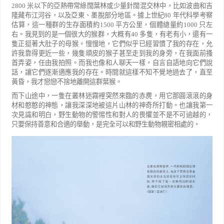
2800
米以下
的亞熱帶常綠闊葉林或少量針闊混交林中，比如波曲和吉
隆藏布江河谷，以及亞東、墨脫部分地區。據上世紀
80
年代科學考察
估算，這一種群的生存面積約
1500
平方公里，個體總量約
1000
只左
右。
我見到的是一個很大的猴群，大概有
40
多隻，有老有小，還有一
隻正挺著大肚子的母猴。慢慢地，它們
似乎已經習慣了我的存在，允
許我靠得更近一些，幾隻頑皮的猴子甚至走到我的身旁，在我面前搔
首弄姿，任
由我拍照。而我也像和人聊天一樣，自言自語地向它們說
話，讓它們逐漸適應我的存在。時間就這樣不知不覺
地過去了，直至
黃昏，我才戀戀不捨地離開這群葉猴。
而下山途中，一隻在叢林迷霧裡突然來臨的赤麂，用它那圓滾滾的身
材和憨憨的神態，讓我深深地被這片山林
的神奇所打動。也讓我第一
次見識和明白，野生動物的警惕性和對人的畏懼並不是不可逾越的，
只要保持善意
和合適的舉動，是完全可以和野生動物親密相處的。