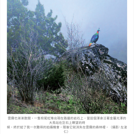
雲霧也漸漸散開，一隻棕尾虹雉出現在路邊的岩石上，當這個渾身泛著金屬光澤的
大鳥站在巨石上瞭望的時
候，終於給了我一次難得的拍攝機會。隨後它就消失在雲霧的森林裡。（攝影
/
左淩
仁）