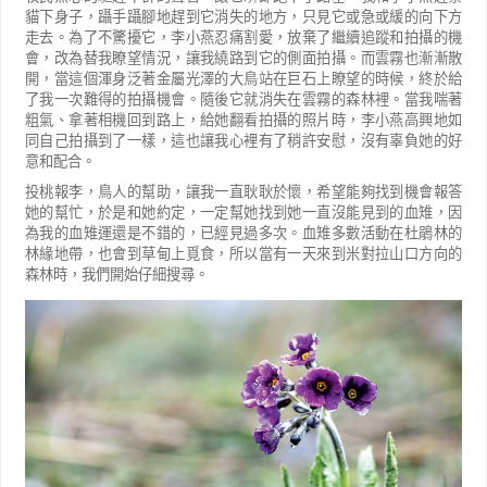
貓下身子，躡手躡腳地趕到它消失的地方，只見它或急或緩的向下方
走去。為
了不驚擾它，李小燕忍痛割愛，放棄了繼續追蹤和拍攝的機
會，改為替我瞭望情況，讓我繞路到它的側面拍攝。
而雲霧也漸漸散
開，當這個渾身泛著金屬光澤的大鳥站在巨石上瞭望的時候，終於給
了我一次難得的拍攝機會。
隨後它就消失在雲霧的森林裡。當我喘著
粗氣、拿著相機回到路上，給她翻看拍攝的照片時，李小燕高興地如
同自己拍攝到了一樣，這也讓我心裡有了稍許安慰，沒有辜負她的好
意和配合。
投桃報李，鳥人的幫助，讓我一直耿耿於懷，希望能夠找到機會報答
她的幫忙，於是和她約定，一定幫她
找到她一直沒能見到的血雉，因
為我的血雉運還是不錯的，已經見過多次。血雉多數活動在杜鵑林的
林緣地帶，
也會到草甸上覓食，所以當有一天來到米對拉山口方向的
森林時，我們開始仔細搜尋。