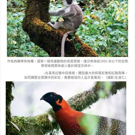
作為西藏稀有物種、國家一級保護動物的長尾葉猴，僅分佈海拔
2800
米以下的亞熱
帶常綠闊葉林或少量針闊混交林中。
↓在喜馬拉雅中段南坡，體型龐大的棕尾虹雉和紅胸角雉，
如同藏匿在雲霧中的彩虹，需要極佳的人品才能看到。（攝影
/
左淩仁）