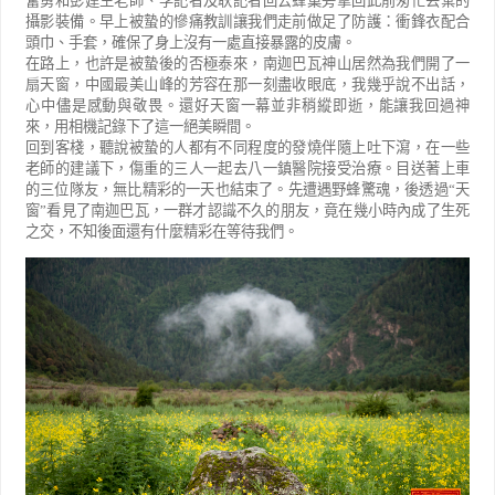
奮勇和彭建生老師、李記者及耿記者回去蜂巢旁拿回此前匆忙丟棄的
攝影裝備。早上被蟄的慘痛教訓讓我們走前做足了防護：衝鋒衣配合
頭巾、手套，確保了身上沒有一處直接暴露的皮膚。
在路上，也許是被蟄後的否極泰來，南迦巴瓦神山居然為我們開了一
扇天窗，中國最美山峰的芳容在那一刻盡收眼底，我幾乎說不出話，
心中儘是感動與敬畏。還好天窗一幕並非稍縱即逝，能讓我回過神
來，用相機記錄下了這一絕美瞬間。
回到客棧，聽說被蟄的人都有不同程度的發燒伴隨上吐下瀉，在一些
老師的建議下，傷重的三人一起去八一鎮醫院接受治療。目送著上車
的三位隊友，無比精彩的一天也結束了。先遭遇野蜂驚魂，後透過
“
天
窗
”
看見了南迦巴瓦，一群才認識不久的朋友，竟在幾小時內成了生死
之交，不知後面還有什麼精彩在等待我們。