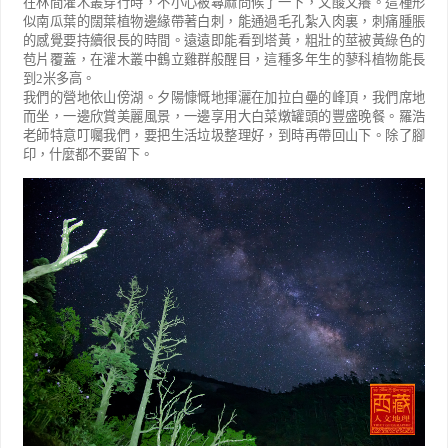
在林間灌木叢穿行時，不小心被蕁麻問候了一下，又酸又癢。這種形
似南瓜葉的闊葉植物邊緣帶著白刺，能通過毛孔紮入肉裏，刺痛腫脹
的感覺要持續很長的時間。遠遠即能看到塔黃，粗壯的莖被黃綠色的
苞片覆蓋，在灌木叢中鶴立雞群般醒目，這種多年生的蓼科植物能長
到
2
米多高。
我們的營地依山傍湖。夕陽慷慨地揮灑在加拉白壘的峰頂，我們席地
而坐，一邊欣賞美麗風景，一邊享用大白菜燉罐頭的豐盛晚餐。羅浩
老師特意叮囑我們，要把生活垃圾整理好，到時再帶回山下。除了腳
印，什麼都不要留下。