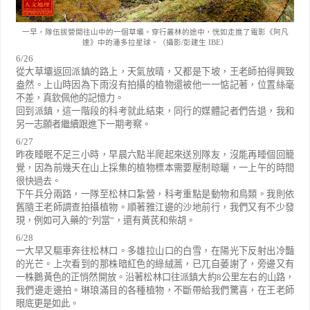
一早，隊伍拔營開往山中的一個草壩。穿行叢林的途中，恍如走進了電影《阿凡
達》中的潘多拉星球。（攝影/彭建生 IBE）
6/26
從大草壩返回派鎮的路上，天氣放晴，又都是下坡，王老師拍得興致
盎然。上山時因為下雨沒有拍攝的植物還被他一一惦記著，位置絲毫
不差，真欽佩他的記憶力。
回到派鎮，這一階段的科考就此結束，同行的媒體記者們告退，我和
另一志願者繼續跟進下一期考察。
6/27
昨夜睡眠不足三小時，早晨六點半爬起來送別隊友，沒能再睡個回籠
覺，因為前幾天在山上採集的植物標本需要壓制晾曬，一上午的時間
很快過去。
下午兵分兩路，一隊至松林口紮營，科考重點是動物和鳥類。我則依
舊隨王老師調查拍攝植物。順著雅江邊的沙地前行，我們又有不少發
現，例如可入藥的
“
列當
”
，還有黃芪和柴胡。
6/28
一大早又驅車奔往松林口。多雄拉山口的白雪，在陽光下反射出冷豔
的光芒。上次看到的那株暗紅色的綠絨蒿，已兀自萎謝了，旁邊又有
一株鵝黃色的正悄然開放。沿著松林口往派鎮大約
8
公里左右的山路，
我們邊走邊拍。琳琅滿目的各種植物，不斷帶給我們驚喜，在王老師
眼底更是如此。