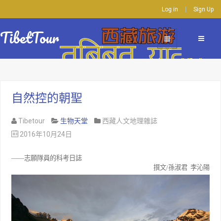
Log in
Sign Up
TibetTour
自然控的朝聖
Tibetour
生物天堂
西藏人文地理雜誌
2016年10月24日
——志願隊員的科考日誌
撰文
/
孫淑君
李沁陽