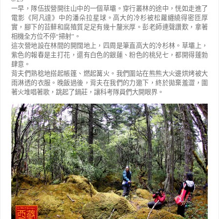
一早，隊伍拔營開往山中的一個草壩。穿行叢林的途中，恍如走進了
電影《阿凡達》中的潘朵拉星球。高大的冷杉被松蘿纏繞得密匝厚
實，腳下的苔蘚和腐殖質足足有幾十釐米厚。彭老師連聲讚歎，拿著
相機全方位不停
“
掃射
”
。
這次營地設在林間的開闊地上，四周是筆直高大的冷杉林。草壩上，
紫色的報春是主打花，還有白色的銀蓮、粉色的桃兒七，都開得蓬勃
肆意。
背夫們熟稔地搭起帳篷、燃起篝火。我們圍站在熊熊大火邊烘烤被大
雨淋透的衣服。晚飯過後，背夫在我們的力邀下，終於拋棄羞澀，圍
著火堆唱著歌，跳起了鍋莊，讓科考隊員們大開眼界。