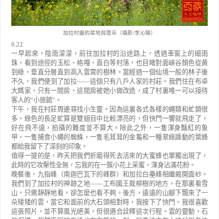
加拉村邊的菜地與雲朵（攝影/李沁陽）
6.22
一早起來，陰雨濛濛，前往加拉村的沿途路上，透過車窗上的細雨
珠，看到途徑的玉松、格嘎、直白等村落，也目睹對面峽谷顏色從黃
到綠，垂直分層直到高入雲霄的樹林。當經過一個仙境一般的林子後
不久，我們便到了加拉
——
這個只有八戶人家的村莊。我們住在布卓
大媽家，只有一間房，這間房被她小做改造，成了村裏唯一可以接待
客人的
“
小旅館
”
。
下午，我在村莊周邊尋找小生靈。因為這裏各式各樣的蠅類和虻類很
多，綠色的長足虻算是雙翅目中比較漂亮的，但快門一響就飛走了，
好在飛不遠，拍攝的難度並不算大。除此之外，一隻渾身豔紅的象
甲，一隻捕食小蠅的蜘蛛，一隻毛茸茸的金龜和一種翠綠躁動的葉蜂
都給我留下了深刻的印象。
值得一提的是，昨天把我們折磨得死去活來的大蜜蜂也單獨出現了，
此時的它攻擊性全無，忘我的在一簇小花上采蜜，渾身沾滿花粉。
晚餐後，九指峰（南迦巴瓦下的峰群）和加拉白壘峰相繼揭開面紗。
我們到了加拉村的神跡之地
——
工布國王栽柳樹的地方，在那裏看雪
山，只需靜靜地看，卻怎麼也看不夠。後方，遠遠的山腳下飄來了一
朵矮矮的雲，當它和面前的大石頭相對時，我按下了快門。我很喜歡
這張照片，並不算風光絕美，但很適合詮釋這次行程。雲的靈動，石