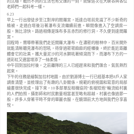
的沉穩，截然不同的生活也有交匯的一刻，就像這次在大峽谷與各位
老師們一起科考一樣。
6.23
早上一行出發徒步至江對岸的閻羅宮，抵達白塔前見識了不少新奇的
植被。走過白塔後沿著瀑布支流繼續前進。瞬間像進入了空調房一
般，無比涼快。路過相傳是珠布多吉赤烈的修行洞，不久便到達閻羅
宮。
回程時，嚮導帶著我們走近閻羅大瀑布。在濃密的樹林中，百米開外
就能清晰聽見瀑布的怒吼，待穿過密密麻麻的經幡後，終於能近距離
體會它的壯美。攜大量泥沙的河水獅吼著傾瀉而下，而瀑布下方的一
道彩虹又適當增添了一絲柔情。
中午回到加拉村後，之前離隊的三人已經趕來和我們匯合，氣氛熱烈
起來。
下午的任務是繪製加拉村地圖，由於劉源博士一行已經基本把
8
戶人家
調查清楚，並梳理出了有趣的八卦關係，規範的俯視圖和寫意的局部
繪畫很快完成。接下來，
10
多部單反相機協同
“
長槍短炮
”
輪流給村裏
的人們拍照，攝影師和村民數量相當甚至略有超越，村裏也像過節一
般，許多人穿著平時不穿的華麗衣服，在鏡頭前大方地與我們分享喜
悅。