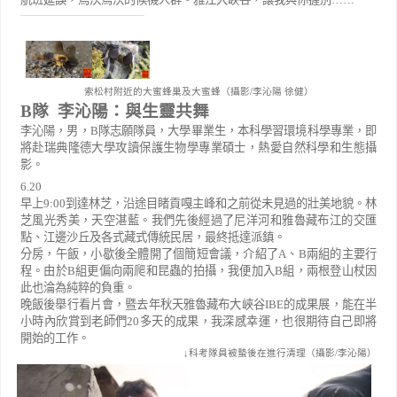
索松村附近的大蜜蜂巢及大蜜蜂（攝影/李沁陽 徐健）
B
隊
李沁陽：與生靈共舞
李沁陽，男，
B
隊志願隊員，大學畢業生，本科學習環境科學專業，即
將赴瑞典隆德大學攻讀保護生物學專業碩士，熱愛自然科學和生態攝
影。
6.20
早上
9:00
到達林芝，沿途目睹貢嘎主峰和之前從未見過的壯美地貌。林
芝風光秀美，天空湛藍。我們先後經過了尼洋河和雅魯藏布江的交匯
點、江邊沙丘及各式藏式傳統民居，最終抵達派鎮。
分房，午飯，小歇後全體開了個簡短會議，介紹了
A
、
B
兩組的主要行
程。由於
B
組更偏向兩爬和昆蟲的拍攝，我便加入
B
組，兩根登山杖因
此也淪為純粹的負重。
晚飯後舉行看片會，暨去年秋天雅魯藏布大峽谷
IBE
的成果展，能在半
小時內欣賞到老師們
20
多天的成果，我深感幸運，也很期待自己即將
開始的工作。
↓科考隊員被蟄後在進行清理（攝影/李沁陽）