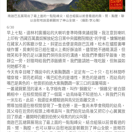
南迦巴瓦展現出了最上面的一點點峰尖，結合組裝以前曾看過的肩、臂、胸膛，聊
以自慰地說是朝覲到了神山全貌。（攝影/李沁陽）
6/30
早上七點，達林村廣播站的大喇叭會準時傳來誦經聲。我注意到喇叭
上印有
“
西藏百萬農奴解放紀念日黨中央國務院贈送
”
的字樣。慵懶地躺
在藏家人的客廳沙發上，斜望出去便是南迦巴瓦峰。松木在爐膛裏嗶
啵作響，房東阿佳已經在爐火上煮好酥油茶。儘管她不通曉漢語，但
微笑和手勢仍足以讓我們保持良好的溝通。給我們準備好早飯後，她
靜立一旁，好隨時給我們添飯續茶。我們邀請她一塊吃飯，但無論如
何她都不肯。
今天有幸目睹了傳說中的大紫胸鸚鵡，足足有一二十只，在杉林間呼
嘯穿梭。郭亮老師說，嘴巴紅色的是雄性，黑色的是雌性，而幼鳥的
嘴巴是黃色的，他曾抓拍過大紫胸鸚鵡一家三口的溫馨場面。
一叢葳蕤繁茂的灌木，名字極有趣，叫作
“
錦雞兒
”
。
“
錦雞兒
”
被白頸
鶇相中，在枝杈間搭建了一個窩。幼鳥絲毫不知道怕人，與我們只有
一米左右，此前，我還從未體驗過與鳥兒近距離交流。
嚮導加措還在樹杈間發現了一隻伯勞，是一隻尚未學會飛翔的幼鳥，
其父母在近旁的枝頭上喳喳直叫。我們拍完幼鳥後又把它小心翼翼放
回了原處，離開時仍聽到伯勞父母焦灼的尖叫聲。
南迦巴瓦總算展現出了最上面的一點點峰尖，結合組裝以前曾看過的
肩、臂、胸膛，也可以聊以自慰地說是朝覲到了神山全貌。放眼四