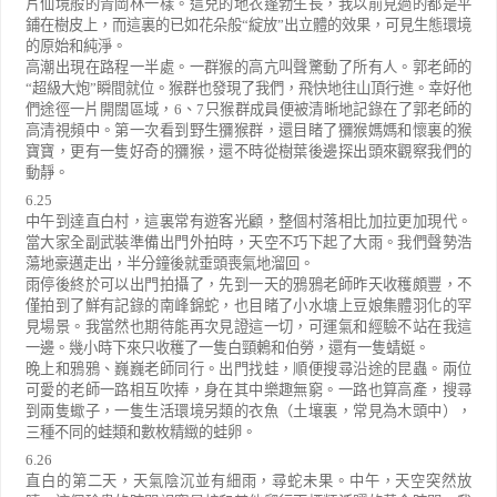
片仙境般的青岡林一樣。這兒的地衣蓬勃生長，我以前見過的都是平
鋪在樹皮上，而這裏的已如花朵般
“
綻放
”
出立體的效果，可見生態環境
的原始和純淨。
高潮出現在路程一半處。一群猴的高亢叫聲驚動了所有人。郭老師的
“
超級大炮
”
瞬間就位。猴群也發現了我們，飛快地往山頂行進。幸好他
們途徑一片開闊區域，
6
、
7
只猴群成員便被清晰地記錄在了郭老師的
高清視頻中。第一次看到野生獼猴群，還目睹了獼猴媽媽和懷裏的猴
寶寶，更有一隻好奇的獼猴，還不時從樹葉後邊探出頭來觀察我們的
動靜。
6.25
中午到達直白村，這裏常有遊客光顧，整個村落相比加拉更加現代。
當大家全副武裝準備出門外拍時，天空不巧下起了大雨。我們聲勢浩
蕩地豪邁走出，半分鐘後就垂頭喪氣地溜回。
雨停後終於可以出門拍攝了，先到一天的鴉鴉老師昨天收穫頗豐，不
僅拍到了鮮有記錄的南峰錦蛇，也目睹了小水塘上豆娘集體羽化的罕
見場景。我當然也期待能再次見證這一切，可運氣和經驗不站在我這
一邊。幾小時下來只收穫了一隻白頸鶇和伯勞，還有一隻蜻蜓。
晚上和鴉鴉、巍巍老師同行。出門找蛙，順便搜尋沿途的昆蟲。兩位
可愛的老師一路相互吹捧，身在其中樂趣無窮。一路也算高產，搜尋
到兩隻蠍子，一隻生活環境另類的衣魚（土壤裏，常見為木頭中），
三種不同的蛙類和數枚精緻的蛙卵。
6.26
直白的第二天，天氣陰沉並有細雨，尋蛇未果。中午，天空突然放