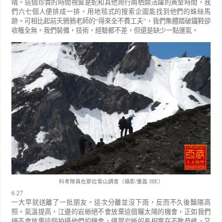
晴。這個珍貴的時間視窗是蛇和其他爬行兩栖類活躍的黃金時間，我
們六七個人便排成一排，用地毯式的搜索企圖能找到他們的蛛絲馬
跡。可相比起前天鴉鴉老師的
“
得來全不費工夫
”
，我們集體踏破鐵鞋卻
收穫全無。我們裝備，技術，經驗都不差，但還是缺少一點運氣。
科考隊員在那拉雪山調查（攝影/董磊 IBE）
6.27
一大早就送離了一批朋友。這次分離並沒下雨，反而不久後豔陽高
照。氣溫提高，江邊的岩蜥絕不會放棄這個曬太陽的機會，正如我們
絕不會放棄這個拍攝他們的機會，儘管岩蜥的長相實在不敢恭維，又