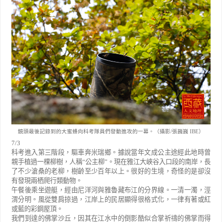
鏡頭最後記錄到的大蜜蜂向科考隊員們發動進攻的一幕。（攝影/張巍巍 IBE）
7/3
科考進入第三階段，驅車奔米瑞鄉。據說當年文成公主途經此地時曾
親手植過一棵柳樹，人稱
“
公主柳
”
。現在雅江大峽谷入口段的南岸，長
了不少滄桑的老柳，樹齡至少百年以上。很好的生境，奇怪的是卻沒
有發現兩栖爬行類動物。
午餐後乘坐遊艇，經由尼洋河與雅魯藏布江的分界線。一清一濁，涇
渭分明。風從雙肩掠過，江岸上的民居顯得很格式化，一律有著或紅
或藍的彩鋼屋頂。
我們到達的佛掌沙丘，因其在江水中的倒影酷似合掌祈禱的佛掌而得