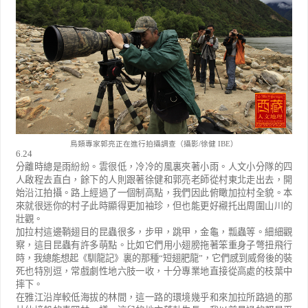
鳥類專家郭亮正在進行拍攝調查（攝影/徐健 IBE）
6.24
分離時總是雨紛紛。雲很低，冷冷的風裏夾著小雨。人文小分隊的四
人啟程去直白，餘下的人則跟著徐健和郭亮老師從村東北走出去，開
始沿江拍攝。路上經過了一個制高點，我們因此俯瞰加拉村全貌。本
來就很迷你的村子此時顯得更加袖珍，但也能更好襯托出周圍山川的
壯觀。
加拉村這邊鞘翅目的昆蟲很多，步甲，跳甲，金龜，瓢蟲等。細細觀
察，這目昆蟲有許多萌點。比如它們用小翅膀拖著笨重身子彆扭飛行
時，我總能想起《馴龍記》裏的那種
“
短翅肥龍
”
，它們感到威脅後的裝
死也特別逗，常戲劇性地六肢一收，十分專業地直接從高處的枝葉中
摔下。
在雅江沿岸較低海拔的林間，這一路的環境幾乎和來加拉所路過的那