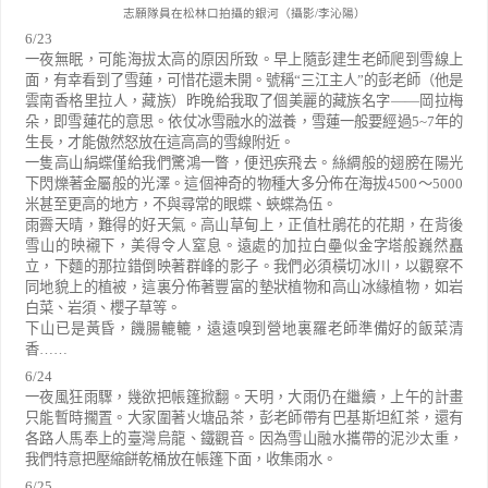
志願隊員在松林口拍攝的銀河（攝影/李沁陽）
6/23
一夜無眠，可能海拔太高的原因所致。早上隨彭建生老師爬到雪線上
面，有幸看到了雪蓮，可惜花還未開。號稱
“
三江主人
”
的彭老師（他是
雲南香格里拉人，藏族）昨晚給我取了個美麗的藏族名字
——
岡拉梅
朵，即雪蓮花的意思。依仗冰雪融水的滋養，雪蓮一般要經過
5~7
年的
生長，才能傲然怒放在這高高的雪線附近。
一隻高山絹蝶僅給我們驚鴻一瞥，便迅疾飛去。絲綢般的翅膀在陽光
下閃爍著金屬般的光澤。這個神奇的物種大多分佈在海拔
4500
～
5000
米甚至更高的地方，不與尋常的眼蝶、蛺蝶為伍。
雨霽天晴，難得的好天氣。高山草甸上，正值杜鵑花的花期，在背後
雪山的映襯下，美得令人窒息。遠處的加拉白壘似金字塔般巍然矗
立，下麵的那拉錯倒映著群峰的影子。我們必須橫切冰川，以觀察不
同地貌上的植被，這裏分佈著豐富的墊狀植物和高山冰緣植物，如岩
白菜、岩須、櫻子草等。
下山已是黃昏，饑腸轆轆，遠遠嗅到營地裏羅老師準備好的飯菜清
香
……
6/24
一夜風狂雨驟，幾欲把帳篷掀翻。天明，大雨仍在繼續，上午的計畫
只能暫時擱置。大家圍著火塘品茶，彭老師帶有巴基斯坦紅茶，還有
各路人馬奉上的臺灣烏龍、鐵觀音。因為雪山融水攜帶的泥沙太重，
我們特意把壓縮餅乾桶放在帳篷下面，收集雨水。
6/25