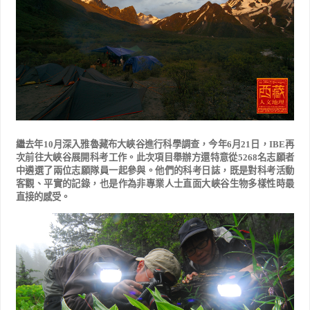
繼去年
10
月深入雅魯藏布大峽谷進行科學調查，今年
6
月
21
日，
IBE
再
次前往大峽谷展開科考工作。此次項目舉辦方還特意從
5268
名志願者
中遴選了兩位志願隊員一起參與。他們的科考日誌，既是對科考活動
客觀、平實的記錄，也是作為非專業人士直面大峽谷生物多樣性時最
直接的感受。