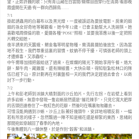
望，正如許巍的歌：只有青山藏在白雲間
/
蝴蝶自由穿行在清澗
/
看那晚
霞盛開在天邊
/
有一群向西歸鳥
……
7/1
掛起誘蟲用的白幕布以及黑光燈，一度被誤認為要放電影。房東的姐
姐的孫女好奇地等著觀看，她今年
12
歲，已會主動幫大人洗碗筷。她
喜歡唱周傑倫的歌，愛擺各種
“POSE”
照相，並要我答應以後一定把照
片轉交給她。
夜半誘來的天蠶蛾、鰓金龜等明星物種，需清晨擺拍後放生，因為當
地不殺生，我們尊重這裏的習慣。蚊蚋不停干擾，可憐張老師的頭上
才遭蜂毒，又添蟲咬。
中午嚮導加措把飯給送了過來，在燦爛的陽光下開始享用午餐。烙大
餅、犛牛肉、藏雞蛋，還有辣椒醬。大快朵頤。得知駐紮松林口的隊
伍已經下山，原計劃再在村裏盤桓一天的我們決定趕過去會合，以商
討下一步行動。
7/2
上午和彭老師到派鎮大橋對面的沙丘拍片。先行左拐，在岩壁上看到
許多岩蜥。無意中發現一隻岩蜥居然還是
“
摧花辣手
”
，只見它寬大肥厚
的舌頭迅速卷住了一枚紅色的花瓣，然後叼在嘴裏匆匆離去。
可惜沒能夠遇到沙蜥。沙丘上臥著好幾頭牛，安詳地咀嚼反芻，一幅
若有所思的樣子。忽然飄過一陣不知是楊花還是柳絮的東西，思緒刹
那間宛如穿越回了春季的內地。
午後集體到八一鎮休整，於是作別
“
穀客
”
和派鎮。