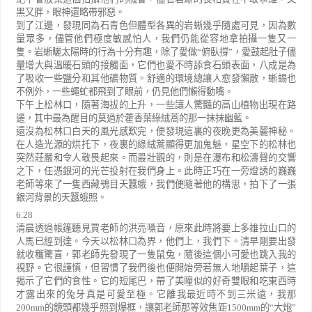
黑又胖，眼神還略帶邪惡。
到了江邊，發現同為石青色但體型各異的岩蜥幾乎隨處可見，因為數
量眾多，儘管他們極度敏感怕人，我們仍能從容地拿拍攝一隻又一
隻。岩蜥曬太陽時的行為十分有趣，除了愛做
“
俯臥撐
”
，愛鼓起肚子儘
量增大與溫暖石頭的接觸面，它們也愛不時舔食石頭表面，八成是為
了吸收一些鹽分和其他礦物質。舒適的環境總讓人愈發懶散，蜥蜴也
不例外，一些蠅虻都飛到了眼前，仍見他們懶得動嘴。
下午上松林口，隨著海拔的上升，一些讓人驚豔的高山植物出現在路
邊，其中最為醒目的莫過於藿香葉綠絨蒿的那一抹抹幽藍。
還沒為松林口白天的風光感歎完，便發現這裏的夜晚更為美麗神秘。
在人造光源的烘托下，夜裏的綠絨蒿顯得更加鬼魅，星空下的松林也
突然莊嚴和令人敬畏起來。而最壯觀的，則是在瀑布和松濤聲的交響
之下，任憑銀河的光芒投射在我們身上。此時正巧在一旁燈誘的巍巍
老師等來了一隻西藏鴞目天蠶蛾，我們便隨著他的構思，拍下了一張
銀河背景的天蠶蛾照。
6.28
清晨透過帳篷聽見賈老師的洪亮嗓音，原來此時將要上多雄拉山口的
人馬已經到達。今天以松林口為界，他們上，我們下。清早剛要出發
就收穫驚喜，郭老師先發現了一隻鼠兔，隨後這個小可愛也跳入我的
視野。它很謹慎，但習慣了我們後也便開始旁若無人地嚼起葉子，這
揭示了它們的食性。它的短尾巴，帶了美瞳似的好奇雙眼和吃東西時
才露出來的兔牙真是可愛至極。它離我最近時不到三米遠，我那
200mm
的鏡頭都幾乎照到爆框，讓郭老師那等效焦距
1500mm
的
“
大炮
”