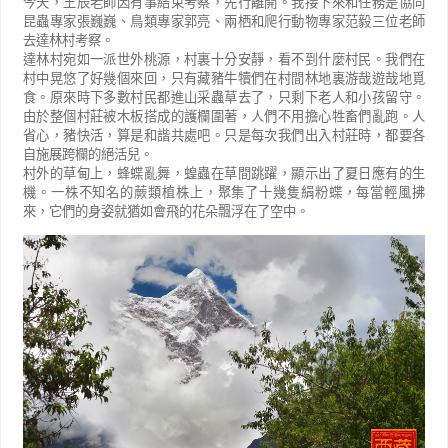
今天，王辰老師因有事結束考察，先行離開。我接下來和任務是協同
昆蟲專家張巍巍、鳥類專家郭亮、兩栖和爬行動物專家范毅三位老師
去達林村考察。
達林村宛如一派世外桃源，村裏十分安靜，看不到什麼村民。我們在
村中晃悠了好幾個來回，只有藏豬牛犢們在村間林地裏游哉遊哉地覓
食。原來時下多數村民都進山采蟲草去了，只剩下老人和小孩留守。
由於整個村莊被木板搭成的護欄圍著，人們不用擔心牲畜們亂跑。人
省心，豬快活，算是和諧共處吧。只是每次我們出入村莊時，都要各
自施展跨欄的絕活兒。
村外的草甸上，蜂蝶亂舞，蝗蟲在草間跳躍，顯示出了夏日應有的生
機。一株不知名的蕨類植株上，聚集了十幾隻絹粉蝶，每當輕風拂
來，它們的身姿就猶如會飛的花朵飄浮在了空中。