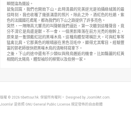
瞬間淪為擺設。
鼠兔回窩，我們也開始下山。此時清晨的完美逆光是拍攝綠絨蒿的最
佳時刻，我也收穫了幾張滿意的照片。除此之外，酒紅色的杜鵑，紫
色的法國國花鳶尾，都為我們的下山之路提供了許多亮色。
突然，一陣陣高亢響亮的叫聲朝我們逼近，第一次聽到這種聲音，竟
分不清它是鳥還是獸。不一會，一個黑影降落在前方光禿的樹幹上，
原來是一隻頭戴紅冠的黑啄木鳥。這種鳥體型堪稱巨大，可與紅隼等
猛禽比肩。它那黃色的眼睛嵌在黑色羽毛中，顯得尤其奪目。經驗豐
富的郭老師很快把黑啄木鳥的清晰特寫拿下。
之後，下山的途中還有不少類似與飛鳥邂逅的機會，比如豔麗的紅黃
相間的太陽鳥，體型袖珍的柳鶯以及伯勞一家。
版權 © 2026 tibettour.hk. 保留所有權利。 Designed by
JoomlArt.com
.
Joomla!
是依照
GNU General Public License.
規定發佈的自由軟體