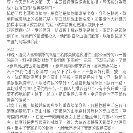
容。今天是科考的第一天，主要做適應性調查和拍攝。隊伍被分為兩
組，我所在的
A
組奔松林口。
協助王辰老師調查植物，畢竟他是植物學專業出身，分佈在林間、草
甸抑或濕地上的各種花草，隨口就能說出種名來。如果說他大師級的
拍攝水準讓人歎為觀止的話，敬業精神則更讓人欽佩不已。
短短兩個小時，受益匪淺，結識數十種花草倒是其次，重要的是領略
到了
IBE
隊員們的嚴謹和投入，他們對自然由衷的欣賞，以及對鏡頭下
生靈的呵護和珍愛。
6/22
昨晚，遭受大蜜蜂襲擊的
B
組三名隊員被連夜送往百餘公里外的八一醫
院醫治。科考剛開始就給了我們個
“
下馬威
”
，氣氛一下凝重起來，早晨
A
組隊員出發去那拉錯時，
B
組隊員紛紛前來送行，氣氛頗為悲壯。
汽車把我們送到格噶村，雨又下了起來。下車整理好行囊，披上雨
衣，隊伍開始沿著山道向高山上開拔。儘管是輕裝上陣，但一路爬山
還是很耗費體力。隨著海拔的攀升，心跳聲也越發急促。隨行一路，
真切感受到
IBE
老師們的辛苦，每個人的攝影包都至少有十多斤重，還
要不停地拍照，蹲下、起立，是份重體力活呢。幸好沿途他們不斷有
驚喜的發現。
越向上行進，植被越呈現典型的垂直譜帶分佈，各種物種生活在各自
適應的環境下。高山林線（即鬱閉的山地森林與無林的高山灌叢、草
甸間的界線），在這一帶的向陽坡面上甚至能延伸到海拔
4600
米左
右，這應該是世界最高的林線了。雅江大峽谷憑藉得天獨厚的地理條
件，集中了豐富多彩的物種，也給我們提供了豐盛的視覺盛宴。