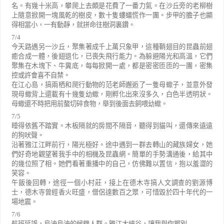
名。有幾十米高，攀爬上去頗是花費了一番力氣。在沙丘旁的老柳樹
上隨意掀開一塊風乾的樹皮，數十隻螻蟻慌作一團。步甲的膽子也顯
得相當小，一有動靜，就拼命往樹洞裏鑽。
7/4
今天路遇另一沙丘，聚集著成千上萬只象甲，這種鞘翅目的昆蟲前翅
癒合成一體，後翅退化，已喪失飛行能力。為躲避陽光和高溫，它們
聚集在木塊下、牛糞底，每每掀開一處，都是密密匝匝的一團，密集
控或許會喜不自禁。
在江心島，搞兩栖和爬行動物的范老師邂逅了一隻母蠍子，並意外發
現母蠍背上還載有十幾隻幼蠍，剛孵化出來沒多久，白色半透明狀。
母蠍還不時把用前螯切碎食物，舉到後面去飼喂幼蠍。
7/5
睡得依舊不踏實。木板隔就的房間不隔音，聽得到貓叫，還傳來遠遠
的狗吠聲。
沿著雅江江畔前行，陽光極好。途中遇到一群去轉山的藏族婦女，她
們好奇地觀望著我手中的相機及昆蟲網。簡單的手勢溝通後，給其中
的幾位照了相。她們看著重播中的自己，仿佛難以置信，抱以羞澀的
笑容。
午飯後回轉，途徑一個小村莊，接上在德木寺搞人文調查的劉源博
士，德木寺曾經香火旺盛，僧侶達數百之眾，可惜毀於四十年代的一
場地震。
7/6
航班延誤，烏泱烏泱的候機人群。雅江大峽谷，讓我與你握別
……