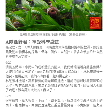
志願隊員正輔助IBE專家進行植物學調查 （攝影/王辰IBE）
A
隊孫舒君：亨受科學盛筵
孫淑君，女，
A
隊志願隊員，河南農業大學植物保護學院教師，熟諳昆
蟲及動植物標本的採集、保存、製作，自然控，曾多次參加戶外自然
科學調查及探險。
6/20
清晨五點半，小雨中的成都還沒有醒來，我們就懷揣著奔赴雅魯藏布
大峽谷的欣喜出發了。
IBE
老師們的行囊讓人歎為觀止，林林總總幾十
個包。飛機起飛，我的心也跟著一起飛揚起來。
林芝米林機場，高原特有的陽光燦爛通透，遠處的雪峰映襯著湛藍的
天空，杉林蓊鬱蒼翠。羅浩老師親自到機場迎接我們，給每個人都獻
了哈達。雅魯藏布大峽谷，我來了。
6/21
很早醒來，莫名興奮。下雨了，還不算小。所幸還不到嚴格意義上的
雨季，繼而轉晴。南迦巴瓦深藏在重重雲靄背後，不肯顯露一點兒真