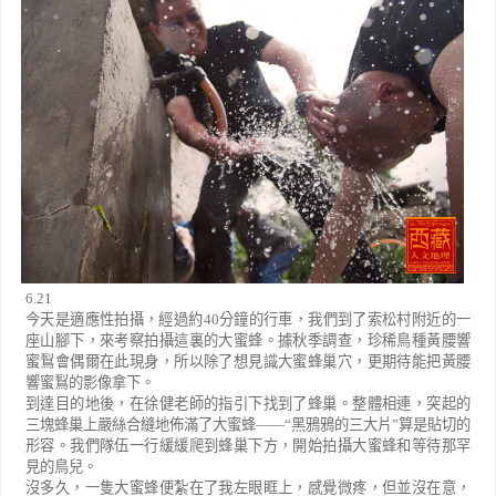
6.21
今天是適應性拍攝，經過約
40
分鐘的行車，我們到了索松村附近的一
座山腳下，來考察拍攝這裏的大蜜蜂。據秋季調查，珍稀鳥種黃腰響
蜜鴷會偶爾在此現身，所以除了想見識大蜜蜂巢穴，更期待能把黃腰
響蜜鴷的影像拿下。
到達目的地後，在徐健老師的指引下找到了蜂巢。整體相連，突起的
三塊蜂巢上嚴絲合縫地佈滿了大蜜蜂
——“
黑鴉鴉的三大片
”
算是貼切的
形容。我們隊伍一行緩緩爬到蜂巢下方，開始拍攝大蜜蜂和等待那罕
見的鳥兒。
沒多久，一隻大蜜蜂便紮在了我左眼眶上，感覺微疼，但並沒在意，