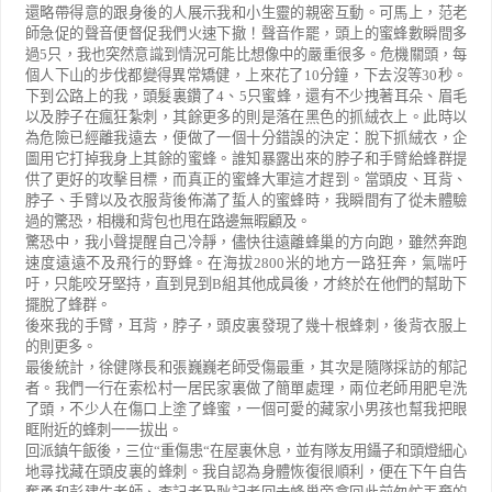
還略帶得意的跟身後的人展示我和小生靈的親密互動。可馬上，范老
師急促的聲音便督促我們火速下撤！聲音作罷，頭上的蜜蜂數瞬間多
過
5
只，我也突然意識到情況可能比想像中的嚴重很多。危機關頭，每
個人下山的步伐都變得異常矯健，上來花了
10
分鐘，下去沒等
30
秒。
下到公路上的我，頭髮裏鑽了
4
、
5
只蜜蜂，還有不少拽著耳朵、眉毛
以及脖子在瘋狂紮刺，其餘更多的則是落在黑色的抓絨衣上。此時以
為危險已經離我遠去，便做了一個十分錯誤的決定：脫下抓絨衣，企
圖用它打掉我身上其餘的蜜蜂。誰知暴露出來的脖子和手臂給蜂群提
供了更好的攻擊目標，而真正的蜜蜂大軍這才趕到。當頭皮、耳背、
脖子、手臂以及衣服背後佈滿了蜇人的蜜蜂時，我瞬間有了從未體驗
過的驚恐，相機和背包也甩在路邊無暇顧及。
驚恐中，我小聲提醒自己冷靜，儘快往遠離蜂巢的方向跑，雖然奔跑
速度遠遠不及飛行的野蜂。在海拔
2800
米的地方一路狂奔，氣喘吁
吁，只能咬牙堅持，直到見到
B
組其他成員後，才終於在他們的幫助下
擺脫了蜂群。
後來我的手臂，耳背，脖子，頭皮裏發現了幾十根蜂刺，後背衣服上
的則更多。
最後統計，徐健隊長和張巍巍老師受傷最重，其次是隨隊採訪的郁記
者。我們一行在索松村一居民家裏做了簡單處理，兩位老師用肥皂洗
了頭，不少人在傷口上塗了蜂蜜，一個可愛的藏家小男孩也幫我把眼
眶附近的蜂刺一一拔出。
回派鎮午飯後，三位
“
重傷患
“
在屋裏休息，並有隊友用鑷子和頭燈細心
地尋找藏在頭皮裏的蜂刺。我自認為身體恢復很順利，便在下午自告