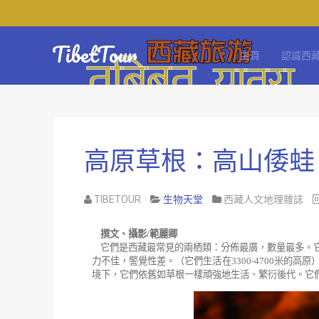
TibetTour
主頁
認識西
高原草根：高山倭蛙
TIBETOUR
生物天堂
西藏人文地理雜誌
撰文、攝影/
範麗卿
它們是西藏最常見的兩栖類：分佈最廣，數量最多。
力不佳，警覺性差。（它們生活在
3300-4700
米的高原
境下，它們依舊如草根一樣頑強地生活、繁衍後代。它