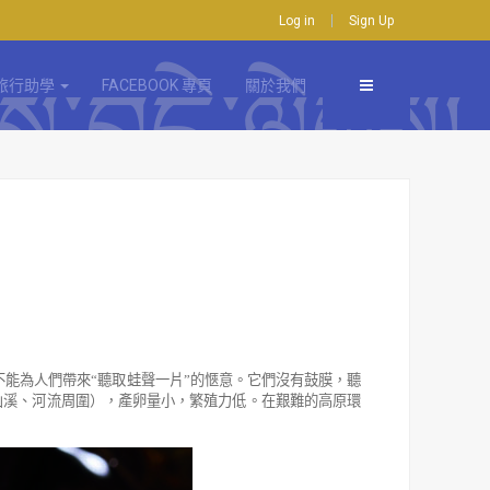
Log in
Sign Up
旅行助學
FACEBOOK 專頁
關於我們
不能為人們帶來
“
聽取蛙聲一片
”
的愜意。它們沒有鼓膜，聽
山溪、河流周圍），產卵量小，繁殖力低。在艱難的高原環