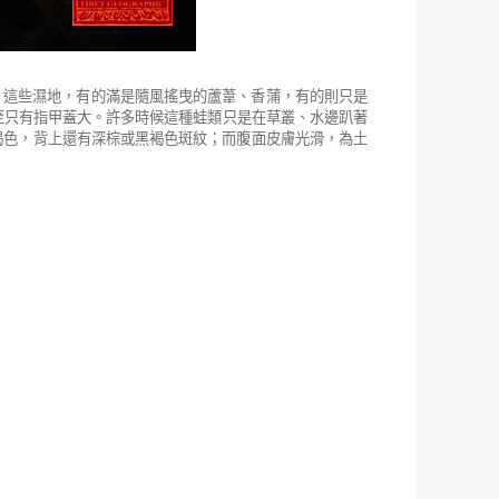
。這些濕地，有的滿是隨風搖曳的蘆葦、香蒲，有的則只是
至只有指甲蓋大。許多時候這種蛙類只是在草叢、水邊趴著
褐色，背上還有深棕或黑褐色斑紋；而腹面皮膚光滑，為土