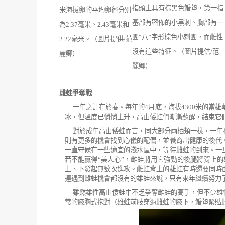
指頭上具有棕黑色婚墊，第一指
米海拔卵的平均卵徑分別
基部有密佈的小黑刺、胸部有一
為2.37毫米、2.43毫米和
團“八”字形棕色小刺團，而雌性
2.22毫米。（圖片提供/范
沒有這些特征。（圖片提供/范
麗卿）
麗卿）
雌蛙爭奪戰
一年之計在於春。每年的
4
月底，海拔
4300
米的當雄
冰，但溫度已悄悄上升，高山倭蛙們漸漸蘇醒，結束它
對於成年高山倭蛙而言，同大部分兩栖類一樣，一年
則有更多的機會找到心儀的配偶，並養育出健康的後代
一直守候在一些適宜的淺水區中，等待雌蛙的到來。一
若不能贏得
“
美人心
”
，雌蛙將用它強勁的後腿將背上的
上、下發起無數次進攻。雌蛙背上的雄蛙有時還要同時
連遇到雌蛙機會都沒有的雄蛙來說，只有來年繼續努力
雖然雄性高山倭蛙中不乏爭奪雌蛙的高手，但不少雄
常的腋胸式抱對（雄蛙前肢穿過雌蛙的腋下，婚墊緊貼