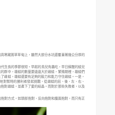
的高寒藏蒿草草甸上，雖然大部分水坑還覆蓋著幾公
分厚的
後代生長的季節很短。早起的鳥兒有蟲吃，早日蘇醒的蛙兒
蛙的群中，雄蛙的數量要遠遠大於雌蛙，繁殖期裡，雄蛙們
上了雌蛙，雄蛙還要有足夠的毅力和能力守住雌蛙。一是，
地對暫時的勝利者發起挑戰，從雌蛙的前、後、左、右、
功抱對雌蛙，並產下了愛的結晶。而對於那些失敗者，以及
的抱對方式，如頭部抱對、反向抱對和腹面抱對，而只有正