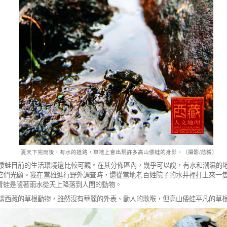
夏天下完雨後，有水的道路，草地上會出現許多高山倭蛙的身影。（攝影/范毅）
倭蛙目前的生活環境還比較可觀。在其分佈區內，幾乎可以說，有水和潮濕的
它們光顧。我在當雄進行野外調查時，還從當地老百姓院子的水井裡打上來一
青蛙是隨著雨水從天上降落到人間的動物。
謂西藏的草根動物，雖然沒有華麗的外表、動人的歌喉，但高山倭蛙平凡的草