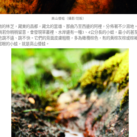
高山倭蛙（攝影/范毅）
南的林芝，藏東的昌都，藏北的當雄、那曲乃至西邊的阿裡，分佈著不少濕地
倘若你稍稍留意，會發現草叢裡、水岸邊有一種
3
、
4
公分長的小蛙，最小的甚
也跳不遠、跳不快。它們的背面皮膚粗糙，多為橄欖棕色，有的黃棕灰棕或棕
起眼的小蛙，就是高山倭蛙。