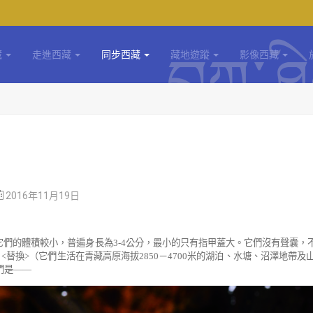
藏
走進西藏
同步西藏
藏地遊蹤
影像西藏
2016年11月19日
它們的體積較小，普遍身長為
3-4
公分，最小的只有指甲蓋大。它們沒有聲囊，
）
<
替換
>
（它們生活在青藏高原海拔
2850
－
4700
米的湖泊、水塘、沼澤地帶及
們是
——