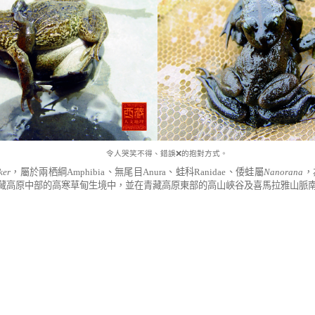
令人哭笑不得、錯誤❌的抱對方式。
ker
，屬於兩栖綱
Amphibia
、無尾目
Anura
、蛙科
Ranidae
、倭蛙屬
Nanorana
，
藏高原中部的高寒草甸生境中，並在青藏高原東部的高山峽谷及喜馬拉雅山脈