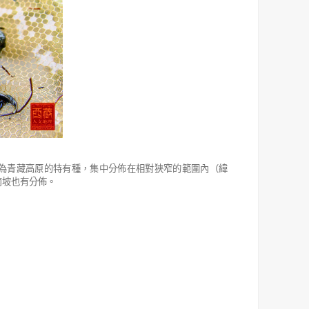
為青藏高原的特有種，集中分佈在相對狹窄的範圍內（緯
南坡也有分佈。