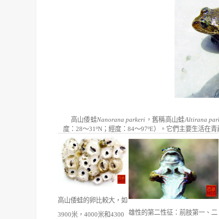
高山倭蛙
Nanorana parkeri
，舊稱高山蛙
Altirana par
度：
28
～
31ºN
；經度：
84
～
97ºE
）。它們主要生活在青
高山倭蛙的卵比較大，如
雄性的第二性征：前肢第一、二
3900米，4000米和4300