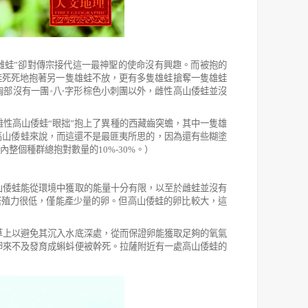
雌蛙
”
卻對傳宗接代這一最神聖的使命沒有興趣。而被抱的
蛙死死地抱著另一隻雄蛙不放，更有多隻雄蛙搶奪一隻雄蛙
胸部沒有一團
八
字形棕色小刺團以外，雌性高山倭蛙並沒
“
”
性高山倭蛙“眼拙
”抱上了異種的西藏齒突蟾，其中一隻雄
高山倭蛙來說，而這還不是最匪夷所思的，因為還有些糊塗
內整個種群總抱對數量的
10%-30%
。）
山倭蛙能從環境中獲取的能量十分有限，以至於雌蛙並沒有
繁殖力很低，僅能產少量的卵。但高山倭蛙的卵比較大，這
草上以避免其沉入水底深處，從而保證卵能獲取足夠的氧氣
卵來不及發育成蝌蚪便被幹死。拉薩附近有一處高山倭蛙的