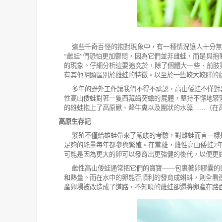
這些千奇百怪的抱對現象中，有一種情況讓人十分
“
雌蛙
”
們恐怕更加鬱悶，因為它們並非雌蛙，而是與抱
的現象。
仔細分析這要追究於，除了個體大一些、前肢
有其他明顯區別於雄蛙的特徵。以至於一些較大較胖的
多年的野外工作讓我們不得不承認，高山倭蛙不僅對
性高山倭蛙
對著一隻西藏齒突蟾的屍體
，堅持不懈地緊
的雄蛙抱上了高原鰍、犛牛糞以及團狀的水藻
……
（在
高原生存記
繁殖不僅給雄蛙帶來了嚴峻的考驗，對雌蛙而言一樣
足夠的能量每年都參與繁殖。在當雄，雌性高山倭蛙
2
可能是因為更大的卵可以發育出更強健的後代，以便更
雌性高山倭蛙通常把它們的寶寶
——
包裹著卵膠囊的
和熱量。而在水中的卵能否順利的發育成蝌蚪，則全看
產卵場被改造成了道路，不知曉的雌蛙卻還將卵產在路