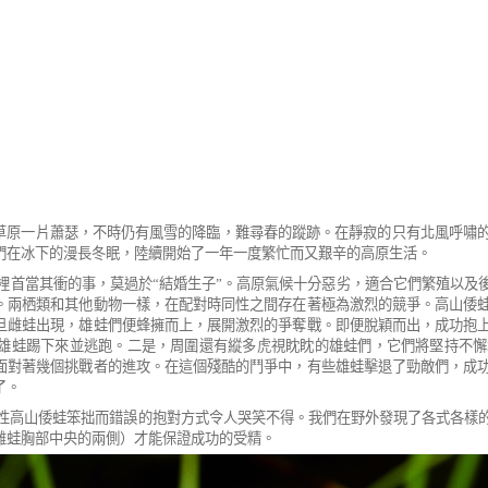
草原一片蕭瑟，不時仍有風雪的降臨，難尋春的蹤跡。在靜寂的只有北風呼嘯
們在冰下的漫長冬眠，陸續開始了一年一度繁忙而又艱辛的高原生活。
裡首當其衝的事，莫過於
“
結婚生子
”
。高原氣候十分惡劣，適合它們繁殖以及
。兩栖類和其他動物一樣，在配對時同性之間存在著極為激烈的競爭。高山倭
旦雌蛙出現，雄蛙們便蜂擁而上，展開激烈的爭奪戰。即便脫穎而出，成功抱
雄蛙踢下來並逃跑。二是，周圍還有縱多虎視眈眈的雄蛙們，它們將堅持不懈
面對著幾個挑戰者的進攻。在這個殘酷的鬥爭中，有些雄蛙擊退了勁敵們，成
了。
性高山倭蛙笨拙而錯誤的抱對方式令人哭笑不得。我們在野外發現了各式各樣
雌蛙胸部中央的兩側）才能保證成功的受精。