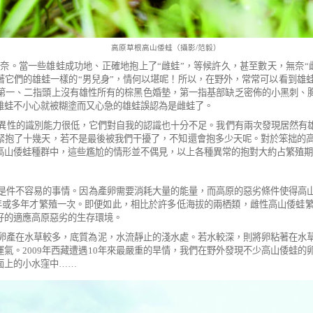
高原草根高山倭蛙（攝影/范毅）
無奈。當一些雄蛙成功地、正確地抱上了
“
雌蛙
”
，等候許久，甚至數天，無奈
“
著它們的雄蛙一樣的
“
男兒身
”
，情何以堪呢！所以，在野外，常常可以看到雄
第一、二指頭上沒有雄性所有的棕黑色婚墊，第一指基部缺乏密佈的小黑刺、
雄蛙不小心就被糊塗而又心急的雄蛙誤認為是雌蛙了。
異性的識別能力很低，它們對自我的認識也十分不足。我們有兩次發現居然有雄
緊抱了
十幾天，若不是最後被我們干擾了，不知還會抱多少天呢。對於笨拙的
高山倭蛙種群中，這些尷尬的情形並不偶見，以上各種異常的抱對大約占繁殖期
是件不容易的事情。因為產卵需要消耗大量的能量，而高原的惡劣條件使得高
年或多年才繁殖一次。即便如此，相比於許多低海拔的兩栖類，雌性高山倭蛙
好的適應高原惡劣的生存環境。
卵產在水草較多，底質為泥，水流靜止的淺水處。若水較深，則將卵粘著在水
運氣。
2009
年西藏遭遇
10
年來最嚴重的旱情，我們在野外發現不少高山倭蛙的
面上的小水窪中
……