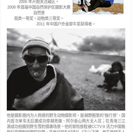
2006
年开始关注藏区。
2008
年首届中国自然保护区摄影大赛
自然景
观类一等奖，动物类三等奖。
2011
年中国户外金犀牛奖获得者。
他是摄影圈内为人称道的野生动物摄影师，是越野圈里的
“
独行侠
”
，国
内首次单车无后援成功穿越羌塘、
阿尔金山两大无人区；在青海三江
源成功拍摄到野生雪豹猎袭场景。他的冒险旅程被
CCTV-9
活力中国极