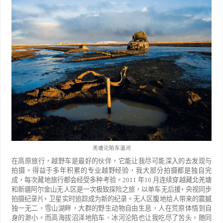
羌塘沦陷东温河
在高原旅行，越野车是最好的伙伴，它能让我尽可能深入的去发现与
拍摄。得益于
多年积累的专业越野经验，我大部分拍摄都是独自完
成，每次藏地旅行都会经受多种考
验。
2011
年
10
月连续穿越藏北羌塘
和新疆阿尔金山无人区是一次极致探险之旅，以单
车无后援
+
央视同步
拍摄纪录片
+
卫星实时追踪成为新的纪录。无人区腹地给人带来的震撼
独一无二，雪山
湖畔，大群的野生动物自由生息，人在荒原体悟到自
身的渺小。而高海拔沼泽地陷车、冰河沦陷也让我吃尽了
苦头。随同