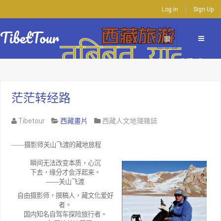
Log in
Sign Up
TibetTour
茫茫转经路
Tibetour
西藏畫片
西藏人文地理雜誌
——摄影师关山飞渡的藏地旅程
瞬间无法改变本质，心沉
下去，缘分才会浮起来。
——
关山飞渡
自由摄影师，撰稿人，藏文化爱好
者。
国内知名自驾车探险旅行者。