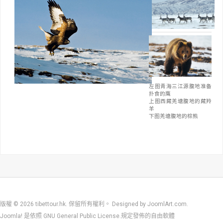
左图青海三江源腹地准备
扑食的鹰
上图西藏羌塘腹地的藏羚
羊
下图羌塘腹地的棕熊
版權 © 2026 tibettour.hk. 保留所有權利。 Designed by
JoomlArt.com
.
Joomla!
是依照
GNU General Public License.
規定發佈的自由軟體