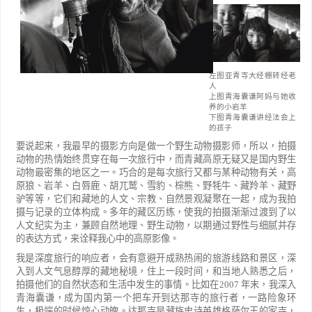
左图亚青寺大经棚转经老
人
上图青海囊谦阿妈与她收
养的小岩羊
下图青海囊谦讲经法会上
的孩子
要说起来，我最早的摄影方向是做一个野生动物摄影师，所以，拍摄
动物的热情始终贯穿在每一次旅行
中，而青藏高原无疑又是国内野生
动物最密集的地区之一。巧合的是每次旅行又都与某种动物有关，高
原狼、岩
羊、白唇鹿、胡兀鹫、雪豹、棕熊、野牦牛、藏羚羊、藏野
驴等等，它们和藏地的人文、宗教、自然景观凝聚在一起，成为我拍
摄与记录的立体构成。多年的藏区历练，使我的拍摄渐渐过渡到了以
人文纪实为主，兼顾自
然地理、野生动物，以期通过野性与细腻并存
的表达方式，来诠释我心中的高原影像。
我是深度旅行的响应者，会有意避开成熟热闹的旅游线路和景区，深
入到人文气息醇厚
的藏地秘境，住上一段时间，和当地人熟悉之后，
拍摄他们的自然状态和生活中发生的事
情。比如在
2007
年末，我深入
青海囊谦，成为国内第一个把车开到达那寺的旅行者，一路险象
环
生，极端的时候惊心动魄。达那寺是藏族史诗英雄格萨尔王的家寺，