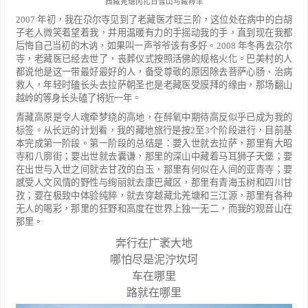
西藏羌塘冈扎日雪山与藏羚羊
2007
年初，我在尕尔寺见到了老藏医才旺三阶，这位处在病中的白胡
子老人微笑着
望着我，并用温暖有力的手摇动我的手，直到现在我都
后悔自己当初的木讷，如果叫一声
爷爷该有多好。
2008
年冬再去尕尔
寺，老藏医已经去世了，丧葬仪式按照活佛的规格火
化。巴美村的人
都说他是这一带最好最好的人，备受尊敬的原因除去菩萨心肠、治病
救
人，年轻时磕长头去拉萨朝圣也是老藏医受膜拜的缘由，那场翻山
越岭的等身长头磕了将近一年。
青藏高原是令人魂牵梦绕的高地，在醉氧中期待高反似乎已成为我的
标签。从长远的
计划看，我的藏地旅行是按
2
至
3
个阶段进行，目前基
本完成第一阶段。第一阶段的总结是：
要入世就去拉萨，那里有大昭
寺和八廓街；要出世就去囊谦，那里的深山中藏着马耳狮子
天堡；要
在出世与入世之间就去甘孜的白玉，那里有何似在人间的亚青寺；要
感受人文风
情的野性与绚丽就去康巴藏区，那里有青海玉树和四川甘
孜；要在极致中体验纯粹，就去
穿越藏北羌塘和三江源，那里有各种
无人的喝彩，那里的狂野和高度在世界上独一无二，
而我的观音山在
那里。
奔行在广袤大地
哪怕尽是泥泞坎坷
车在哪里
路就在哪里