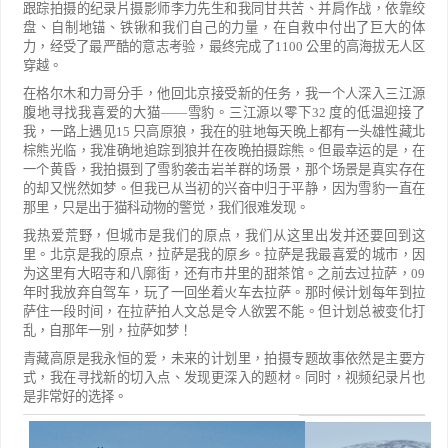
跟踪拍摄的纪录片摄影师李力先生和我同甘共苦、并肩作战，依靠绞
盘、自制地锚、铁锹和我们自
己的力量，在自救中付出了巨大的体
力，经受了最严酷的意志考验，最终完成了
1100
公里的高海拔无人区
穿越。
在格尔木和力哥分手，他回北京接受新的任务，我一个人深入三江源
腹地寻找我喜爱的大猫
——
雪豹。
三江源以零下
32
度的低温迎接了
我，一路上遇见
15
只高原狼，我在的驻地每天晚上都有一头雄性藏北
棕熊光
临，我准确地追踪到狼并在夜晚拍摄踪熊。但最幸运的
是，在
一个黄昏，我拍摄到了雪豹袭击岩羊群的场景，那个场景是真实存在
的却又恍然如梦。但我已从当初的兴
奋中归于平静，因为雪豹一直在
那里，只是出于猫科动物的警觉，我们很难发现。
我热爱荒野，但城市是我们的原点，我们从这里出发并还要回到这
里。北京是我的原点，拉萨是我的原
乡。拉萨是我最喜爱的城市，因
为这里有大昭寺和八廓街，还有市井里的甜茶馆。之前去过拉萨，
09
年时我
放弃自驾车，玩了一回坐着火车去拉萨。那时候计划每年到拉
萨住一段时间，在拉萨拍人文总是令人欲罢不
能。但计划总被变化打
乱，自那年一别，拉萨如梦！
青藏高原是我永恒的爱，未来的计划里，拍摄专题故事依然是主要方
式，我在寻找新的切入点、发现更深
入的题材。同时，视频纪录片也
是非常好的选择。