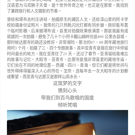
汉语意为马耳狮子天堡，
是个世外传奇之地。也正是在那里，我找到
了兼顾旅行和人文摄影的节奏。
曾经和堪布去村庄讲经，拍摄原生的藏区人文，还给深山里的阿卡学
校拍摄身份证照
片。我带的几只热靴闪光灯都有同步器，刚好能布置
个临时影棚，后来据堪布说，县里对拍摄效
果很满意。那是我最有成
就感的一次拍摄，避免了几十个小阿卡翻山越岭往返
400
公里去县城，
那时候达那寺的路还没修好，非常艰险。那次的
07
、
08
跨年藏地旅行
用时
3
个月，拍摄了三、四
个专题故事。其中亚青寺是我在旅行中停留
时间最长的地方，我在亚青住了
21
天，还过了春
节，亚青留给我难忘
的故事与记忆。大昭寺、亚青寺、达那寺是我非常喜爱的藏地寺庙，
它们处
在不同的地理位置
---
西藏、四川、青海，但它们都是将世间与
世外释绎得最深入人心的所在。
怎奈，连每年去一次大昭寺的计划都
成奢望，而亚青与达那又是那样山高水长。
这筑梦的文字
镌刻心头
带我们到百鸟歌唱的国度
倾听梵唱