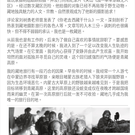
致玩
家摄制组跟踪拍摄，并发行同名纪录片《关山飞渡
---
单车穿越无人
区》。经过数次藏区历险，他拍摄的对象已
经不再局限于野生动物，
藏地独具魅力的人文、宗教、自然景观成为了他新的摄影追求！
评论家刘树勇老师曾发表了《你老去西藏干什么》
一文，深刻剖析了
热衷到藏地摄影旅行的各色人等。文章写的入木三分，讽刺的也很痛
快，但不得不弱弱的承
认，我也是一枚藏迷。
从前我也是有工作的，后来为了做自己喜欢的事情就辞职了。要感恩
的是，在还不算太晚的时候，我进入到
了一个足以改变我人生轨迹的
大气场里。在它里面，我的内心获得了安静并由此产生欢喜，我开始
坦然的面对
孤独并寻觅自己的灵魂，这个回归感强烈的气场便是青藏
高原。
我的藏地旅行有一段巧合的因果。早些年的时候，我经常一个人游弋
在中蒙边界寻找草原狼，亲眼目睹蒙
古族老猎人下狼夹并驯服野狼。
因为生态环境恶化。
内蒙古大草原上的野狼越来越难见到，于是我把
目标转移到青藏高原，这里的高原狼还没蜕变成仅在夜晚才跨
越国境
而来的幽灵。在第一次高原旅行后就一发不可收拾，藏地几乎成为我
唯一的旅行目的地。