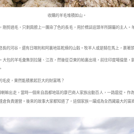
收購的羊毛堆積如山。
，剛剪過毛，只剩肩膀上一團染了色的長毛，用於標誌這
頭羊所歸屬的主人。
悠長的河谷，還有日喀則和阿裏地區乾燥的山
穀。牧羊人或是騎在馬上，裹著
。大包的羊毛彙集到拉薩、江孜，然後從亞東的帕
裏出境，前往印度噶倫堡，
。
的毛皮，果然能積累起巨大的財富嗎？
賴喇嘛出走，當時一個來自昌都地區的康巴商人家
族出動百人，一路扈從。作
達倉負責運營。後來的故事大家都知道了，這個家族一躍成為全西藏最大的富