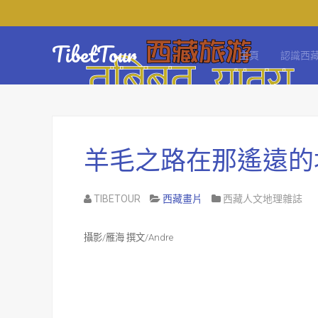
TibetTour
主頁
認識西
羊毛之路在那遙遠的
TIBETOUR
西藏畫片
西藏人文地理雜誌
攝影
/
雁海
撰文
/Andre