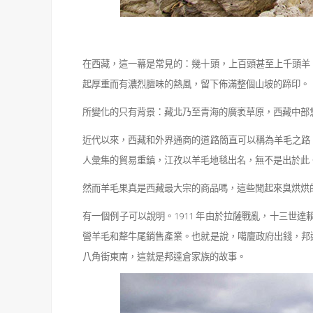
在西藏，這一幕是常見的：幾十頭，上百頭甚至上千頭羊
起厚重而有濃烈膻味的熱風，留下
佈滿整個山坡的蹄印。
所變化的只有背景：藏北乃至青海的廣袤草原，西藏中部
近代以來，西藏和外界通商的道路簡直可以稱為羊毛之路
人彙集的貿易重鎮，江
孜以羊毛地毯出名，無不是出於此
然而羊毛果真是西藏最大宗的商品嗎，這些聞起來臭烘烘
有一個例子可以說明。
1911
年由於拉薩戰亂，十三世達
營羊毛和犛牛尾銷售產
業。也就是說，噶廈政府出錢，邦
八角街東南，這就是邦達倉家族的故事。