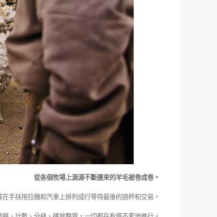
從各個牧場上源源不斷運來的羊毛被卷成卷。
載在手扶拖拉機和汽車上排列成行等待最後的過秤和交易。
過秤、計數、分級、碼放整齊，一切都在有條不紊地進行。