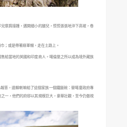
羊兒摩肩接踵，邁開細小的腿兒，慌慌張張地沖下高坡，卷
頭巾；或是帶著綠軍帽，走在土路上。
銷售給當地的英國和印度商人。噶倫堡之所以成為境外藏族
為報答，達賴喇嘛給了這個家族一個鐵飯碗：替噶廈政府專
商之一，他們的府邸以其規模巨大，豪華壯觀，至今仍傲視