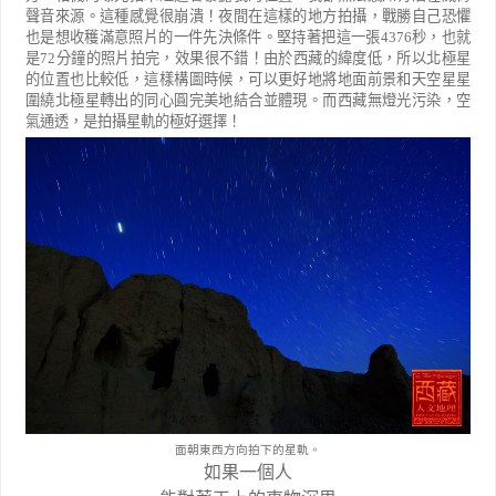
聲音來源。這種感覺很崩潰！夜間在這樣的地方拍攝，戰勝自己恐懼
也是想收穫滿意照片的一件先決條件。堅持著把這一張
4376
秒，也就
是
72
分鐘的照片拍完，效果很不錯！由於西藏的緯度低，所以北極星
的位置也比較低，這樣構圖時候，可以更好地將地面前景和天空星星
圍繞北極星轉出的同心圓完美地結合並體現。而西藏無燈光污染，空
氣通透，是拍攝星軌的極好選擇！
面朝東西方向拍下的星軌。
如果一個人