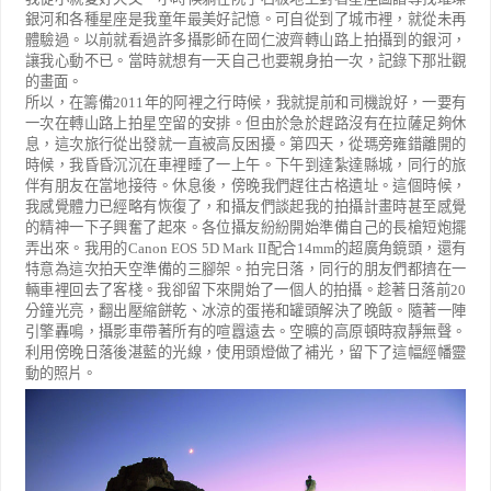
銀河和各種星座是我童年最美好記憶。可自從到了城市裡，就從未再
體驗過。以前就看過許多攝影師在岡仁波齊轉山路上拍攝到的銀河，
讓我心動不已。當時就想有一天自己也要親身拍一次，記錄下那壯觀
的畫面。
所以，在籌備
2011
年的阿裡之行時候，我就提前和司機說好，一要有
一次在轉山路上拍星空留的安排。但由於急於趕路沒有在拉薩足夠休
息，這次旅行從出發就一直被高反困擾。第四天，從瑪旁雍錯離開的
時候，我昏昏沉沉在車裡睡了一上午。下午到達紮達縣城，同行的旅
伴有朋友在當地接待。休息後，傍晚我們趕往古格遺址。這個時候，
我感覺體力已經略有恢復了，和攝友們談起我的拍攝計畫時甚至感覺
的精神一下子興奮了起來。各位攝友紛紛開始準備自己的長槍短炮擺
弄出來。我用的
Canon EOS 5D Mark II
配合
14mm
的超廣角鏡頭，還有
特意為這次拍天空準備的三腳架。拍完日落，同行的朋友們都擠在一
輛車裡回去了客棧。我卻留下來開始了一個人的拍攝。趁著日落前
20
分鐘光亮，翻出壓縮餅乾、冰涼的蛋捲和罐頭解決了晚飯。隨著一陣
引擎轟鳴，攝影車帶著所有的喧囂遠去。空曠的高原頓時寂靜無聲。
利用傍晚日落後湛藍的光線，使用頭燈做了補光，留下了這幅經幡靈
動的照片。