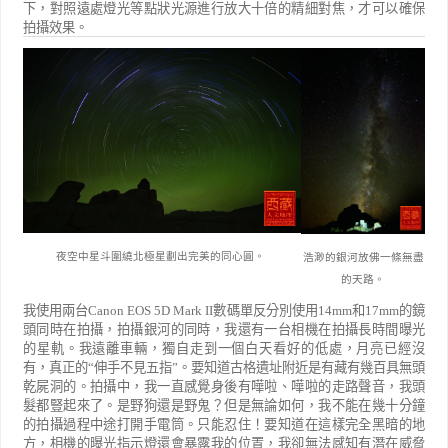
下，對照遠處燈光等點狀光源進行放大十倍的精細對焦，才可以確保
拍攝效果。
夜空中星斗圍繞北極星劃出完美的同心圓。
浩渺的銀河放佛一條無盡
的天路。
我使用兩台
Canon EOS 5D Mark II
數碼單反分別使用
14mm
和
17mm
的鏡
頭同時在拍攝，拍攝銀河的同時，我還有一台相機在拍攝長時間曝光
的星軌。我遠離車輛，獨自走到一個白天看好的低處，月亮已經沒
有，真正的
“
伸手不見五指
”
。要知道古格遺址附近是有藏有幾百具無頭
乾屍洞的。拍攝中，我一直感覺身後有嘩啦、嘩啦的走路聲音，我頭
髮都豎起來了。是野狗還是野鬼？但是無論如何，我不能在幾十分鐘
的拍攝過程中途打開手電筒。只能忍住！要知道在這樣完全黑暗的地
方，相機的曝光指示燈還會暴露我的位置，我卻無法感知有潛在威脅