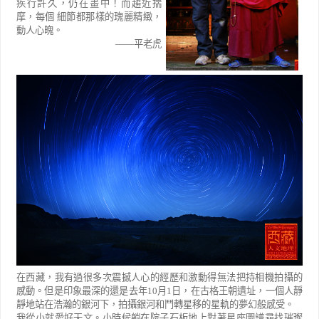
疾行許久，仍在畫中！而趨近揣
摩，每個 細節都那樣的瑰麗精緻，
動人心魄。
——平老虎
在西藏，我有過很多次震撼人心的經歷和激動得無法把持相機拍攝的
感動。但是印象最深的還是去年
10
月
1
日，在古格王朝遺址，一個人靜
靜地站在浩瀚的銀河下，拍攝銀河和鬥轉星移的星軌的夢幻般感受。
我從小就愛好天文。小時候躺在院子石板地上對著星座圖譜尋找璀璨