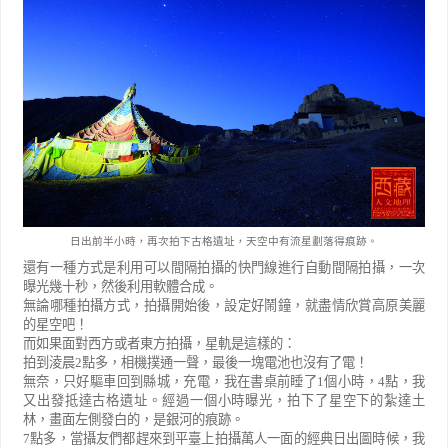
日出前半小時，再次拍下古格遺址，天空中有流星劃落得痕跡。
還有一種方式是利用可以間隔拍攝的快門線進行自動間隔拍攝，一次
曝光幾十秒，然後利用軟體合成。
無論哪種拍攝方式，拍攝開始後，設定好鬧鐘，就盡情欣賞高原美麗
的星空吧！
而如果面對西方或者東方拍攝，星軌是這樣的：
拍到淩晨
2
點多，相機撲通一聲，最後一塊電池也沒有了電！
無奈，只好驅車回到縣城，充電，我在書桌前睡了
1
個小時，
4
點，我
又出發抵達古格遺址。經過一個小時曝光，拍下了星空下的紮達土
林，畫面左側發白的，是銀河的痕跡。
7
點多，當攝友們都趕來到平臺上拍攝萬人一面的經典日出圖時候，我