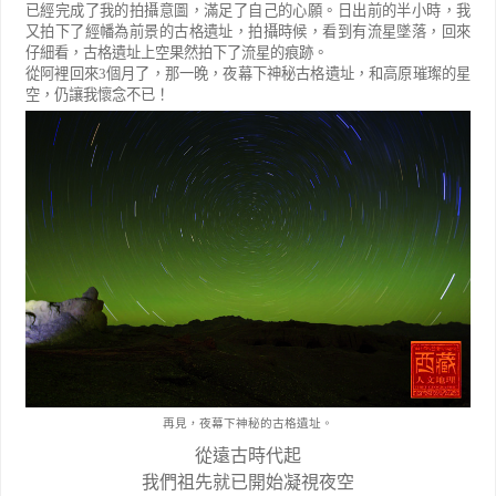
已經完成了我的拍攝意圖，滿足了自己的心願。日出前的半小時，我
又拍下了經幡為前景的古格遺址，拍攝時候，看到有流星墜落，回來
仔細看，古格遺址上空果然拍下了流星的痕跡。
從阿裡回來
3
個月了，那一晚，夜幕下神秘古格遺址，和高原璀璨的星
空，仍讓我懷念不已！
再見，夜幕下神秘的古格遺址。
從遠古時代起
我們祖先就已開始凝視夜空