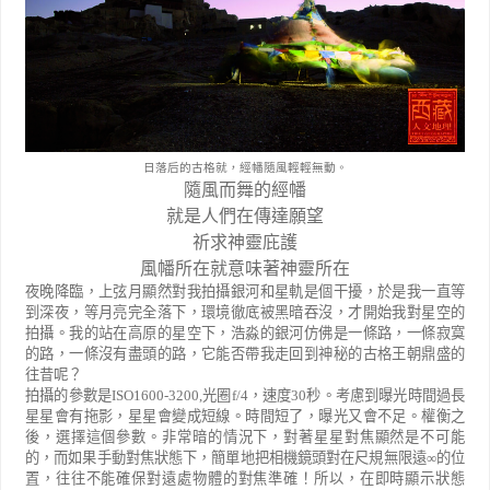
日落后的古格就，經幡隨風輕輕無動。
隨風而舞的經幡
就是人們在傳達願望
祈求神靈庇護
風幡所在就意味著神靈所在
夜晚降臨，上弦月顯然對我拍攝銀河和星軌是個干擾，於是我一直等
到深夜，等月亮完全落下，環境徹底被黑暗吞沒，才開始我對星空的
拍攝。我的站在高原的星空下，浩淼的銀河仿佛是一條路，一條寂寞
的路，一條沒有盡頭的路，它能否帶我走回到神秘的古格王朝鼎盛的
往昔呢？
拍攝的參數是
ISO1600-3200,
光圈
f/4
，速度
30
秒。考慮到曝光時間過長
星星會有拖影，星星會變成短線。時間短了，曝光又會不足。權衡之
後，選擇這個參數。非常暗的情況下，對著星星對焦顯然是不可能
的，而如果手動對焦狀態下，簡單地把相機鏡頭對在尺規無限遠
∞
的位
置，往往不能確保對遠處物體的對焦準確！所以，在即時顯示狀態