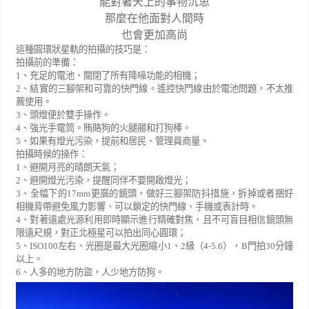
能對著天上的事物沉思
那麼在他面對人間時
也會更加高尚
這種圓環狀星軌的拍攝的技巧是：
拍攝前的準備：
1
、充足的電池、關閉了所有降噪功能的相機；
2
、結實的三腳架和可靠的快門線。遙控快門線由於電池問題，不太推
薦使用。
3
、頭燈便於雙手操作。
4
、強光手電筒。賄賂狗的火腿腸和打狗棒。
5
、如果有燈光污染，提前和居民、管理員商量。
拍攝時候的操作：
1
、避開月亮的晴朗天氣；
2
、避開燈光污染，提醒同伴不要開啟燈光；
3
、全幅下的
17mm
更廣的鏡頭，做好三腳架防抖措施，拆掉或者捆好
相機背帶避免風力影響、可以鎖定的快門線、手機或表計時。
4
、對著遠處光源利用即時顯示進行精確對焦，且不可盲目相信鏡頭無
限遠尺規，對正北極星可以拍出同心圓環；
5
、
ISO100
左右、光圈是最大光圈縮小
1
、
2
級（
4-5.6
），
B
門拍
30
分鐘
以上。
6
、人多的地方防盜，人少地方防狗。