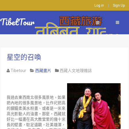
Log in
Sign Up
TibetTour
星空的召喚
Tibetour
西藏畫片
西藏人文地理雜誌
我過去東西南北很多風景地，如果
把內地的很多風景地，比作尺把高
的朦朧柔美水粉畫、或者是一米來
高光影動人的油畫。那麼，西藏就
好比一幅畫在高大教堂里的幾十米
長的壁畫，駐足遠觀，壯美雄渾，