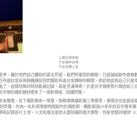
上圖大昭寺前
下左城中白塔
下右寺廟上空
思考，屬於他們自己獨特的語言符號，我們所看
到的瞬間，已經凝結創作者無
在布達拉宮前用相機捕捉到閃電和布達拉宮輝映的瞬間。起初他認為自
己只是
動了，這樣特殊的時刻能被記錄，真是充滿神奇。於是呂宇理將照片贈送給三
呂宇理
的攝影題材裡多了一項新領域：拍攝閃電。
影金像獎，松下攝影藝術一等
獎，珠穆朗瑪攝影展三等獎等。事情往往就是這
好閃電，作為一
名利用業餘時間創作的攝影師，觸影超過
20
多年的呂宇理有著
察和記錄這片土地。人文和風光是他主要拍攝的兩大類型，但是他堅持做到
“
人