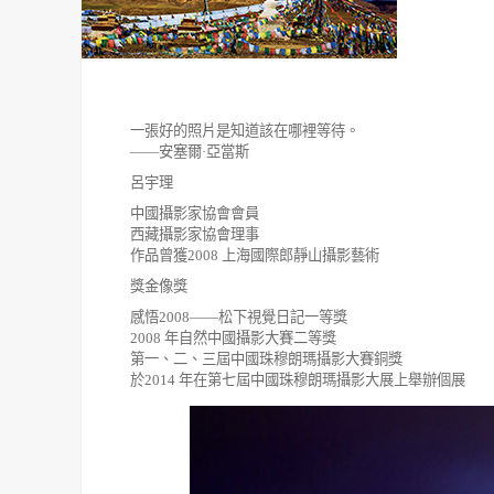
一張好的照片是知道該在哪裡等待。
——
安塞爾
·
亞當斯
呂宇理
中國攝影家協會會員
西藏攝影家協會理事
作品曾獲
2008
上海國際郎靜山攝影藝術
獎金像獎
感悟
2008——
松下視覺日記一等獎
2008
年自然中國攝影大賽二等獎
第一、二、三屆中國珠穆朗瑪攝影大賽銅獎
於
2014
年在第七屆中國珠穆朗瑪攝影大展上舉辦個展