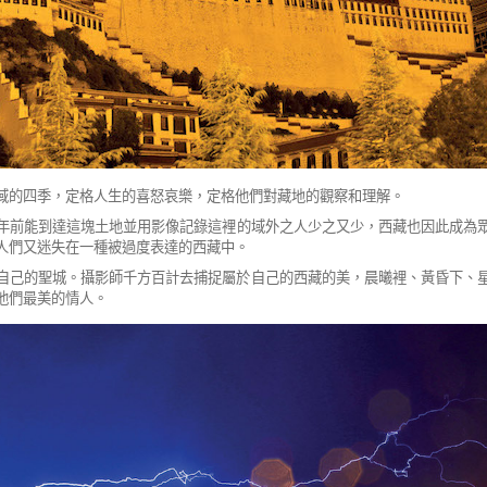
域的四季，定格人生的喜怒哀樂，定格他們對藏地的觀察和理解。
年前能到達這塊土地並用影像記錄這裡
的域外之人少之又少，西藏也因此成為
人們又迷失在一種被過度表達的西藏中。
自己的聖城。攝影師千方百計去捕捉屬於自
己的西藏的美，晨曦裡、黃昏下、
他們最美的情人。