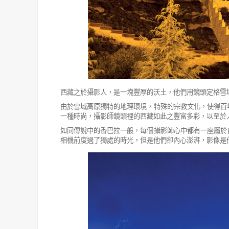
西藏之於攝影人，是一塊豐厚的沃土，他們用鏡頭定格雪
由於雪域高原獨特的地理環境，特殊的宗教文化，使得百
一種時
尚，攝影師鏡頭裡的西藏如此之豐富多彩，以至於
如同傳說中的香巴拉一般，每個攝影師心中都有一座屬於
相機前度過了獨
處的時光，但是他們卻內心澎湃，影像是