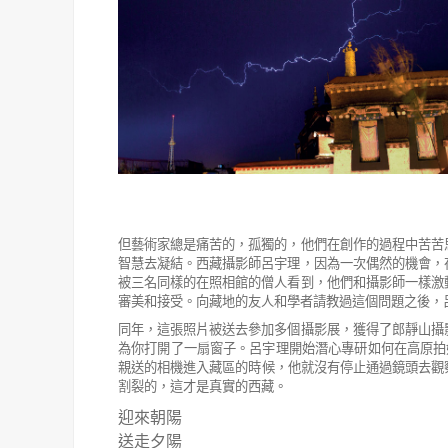
但藝術家總是痛苦的，孤獨的，他們在創作的過程中苦苦
智慧去凝結。西藏攝
影師呂宇理，因為一次偶然的機會，
被三名同樣的在照相館的僧人看到，他們
和攝影師一樣激
審美和接受。向藏地的友人和學者請教過這個問題之後，
同年，這張照片被送去參加多個攝影展，獲得了郎靜山攝
為你打開了一扇窗子。呂宇理開始潛心專研如何在高原拍
親送的相機進入藏區的時候，他就沒有停止通過鏡頭去觀
割裂的，這才是真實的西藏。
迎來朝陽
送走夕陽