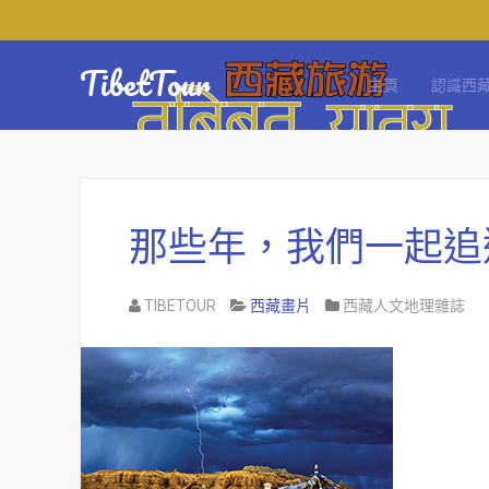
TibetTour
主頁
認識西
那些年，我們一起追
TIBETOUR
西藏畫片
西藏人文地理雜誌