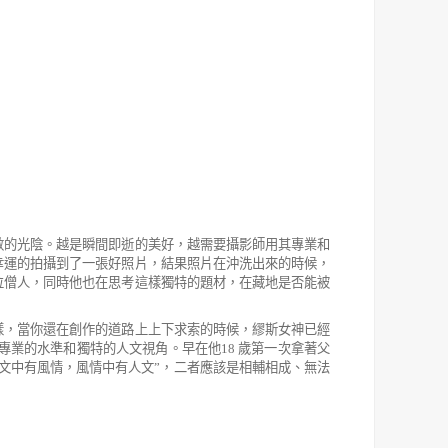
數的光陰。越是瞬間即逝的美好，越需要攝影師用其專業和
幸運的拍攝到了一張好照片，結果照片在沖洗出來的時候，
位僧人，同時他
也在思考這樣獨特的題材，在藏地是否能被
樣，當你還在創作的道路上上下求索的時
候，繆斯女神已經
專業的水準和獨特的人文
視角。早在他
18
歲第一次拿著父
文中有風情，
風情中有人文
”
，二者應該是相輔相成、無法