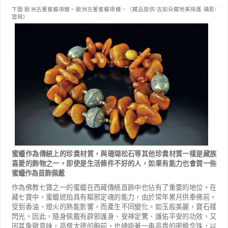
下圖 歐洲古董蜜蠟項鏈。
歐洲古董蜜蠟項鏈。
（藏品提供/吉如朵藏地美珠匯 攝影/
雲飛）
蜜蠟作為傳統上的珍貴材質，與珊瑚松石等其他珍貴材質一樣是藏族
喜愛的飾物之一。即使是生活條件不好的人，如果有能力也會買一些
蜜蠟作為首飾佩戴
作為佛教七寶之一的蜜蠟在西藏傳統首飾中也佔有了重要的地位。在
藏七寶中，蜜蠟琥珀具有驅邪定魂的能力，由於常年累月供奉佛前，
受到香油、燈火的熱能影響，而產生不同變化。如玉般美麗，寶石樣
閃光。因此，隨身佩戴有辟邪護身、安神定驚、護佑平安的功效，又
因其象徵意味，高僧大德的胸前，也總掛著一串高貴的密蠟念珠，以