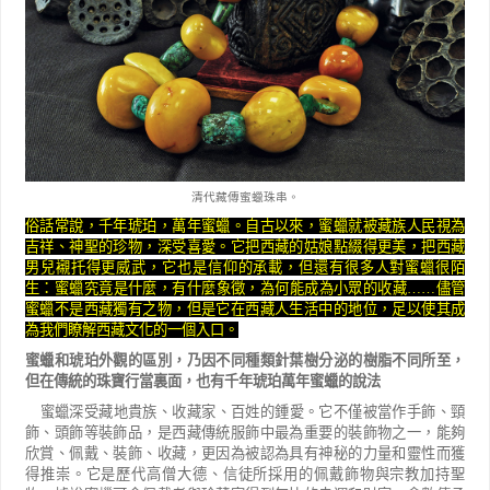
清代藏傳蜜蠟珠串。
俗話常說，千年琥珀，萬年蜜蠟。自古以來，蜜蠟就被藏族人民視為
吉祥、神聖的珍物，深受喜愛。它把西藏的姑娘點綴得更美，把西藏
男兒襯托得更威武，它也是信仰的承載，但還有很多人對蜜蠟很陌
生：蜜蠟究竟是什麼，有什麼象徵，為何能成為小眾的收藏
……
儘管
蜜蠟不是西藏獨有之物，但是它在西藏人生活中的地位，足以使其成
為我們瞭解西藏文化的一個入口。
蜜蠟和琥珀外觀的區別，乃因不同種類針葉樹分泌的樹脂不同所至，
但在傳統的珠寶行當裏面，也有千年琥珀萬年蜜蠟的說法
蜜蠟深受藏地貴族、收藏家、百姓的鍾愛。它不僅被當作手飾、頸
飾、頭飾等裝飾品，是西藏傳統服飾中最為重要的裝飾物之一，能夠
欣賞、佩戴、裝飾、收藏，更因為被認為具有神秘的力量和靈性而獲
得推崇。它是歷代高僧大德、信徒所採用的佩戴飾物與宗教加持聖