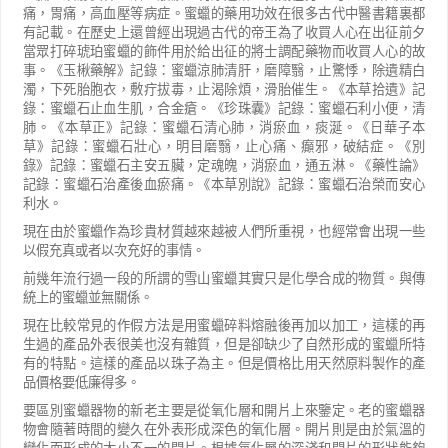
痛，胃痛，高血壓等病症。蜜蠟的藥用功效在很多古代中醫書籍裏都
有記載。在歷史上還曾經出現過古代的帝王為了收買人心在出征前夕
當眾打碎琥珀蜜蠟的飾件用於給出征的將士調配藥物而收買人心的故
事。《玉楸藥解》記錄：蜜蠟涼肺清肝，磨障翳，止驚悸，除遺精白
濁，下死胎胞衣，敷疔拔毒，止渴除煩，滑胎催生。《本草拾遺》記
錄：蜜蠟石止血生肌，合金瘡。《珍珠囊》記錄：蜜蠟石利小便，清
肺。《本草正》記錄：蜜蠟石清心肺，消瘀血，痰涎。《日華子本
草》記錄：蜜蠟石壯心，明目磨翳，止心痛、癲邪，破結症。《別
錄》記錄：蜜蠟石主安五臟，定魂魄，消瘀血，通五淋。《藥性論》
記錄：蜜蠟石治產後血瘀痛。《本草別說》記錄：蜜蠟石治榮而安心
利水。
現在由於蜜蠟作為珍貴材質越來越被人們所重視，也經常會出現一些
以假充真或者以次充好的事情。
前幾年流行過一段的所謂的雪山蜜蠟其實只是化學合成的物質。與傳
統上的蜜蠟並無關係。
現在比較常見的作假方法是用蜜蠟碎料熔融後再加以加工，這樣的再
生過的產品外表很美也沒有雜質，但是卻缺少了自然形成的蜜蠟所特
有的特點。這樣的產品以珠子為主。但是價格比用天然原料製作的產
品價格要低廉得多。
要區別蜜蠟器物的新老主要是從氧化層和開片上來鑒定。老的蜜蠟器
物會隨著時間的變久在外表形成深色的氧化層。開片則是由於氣溫的