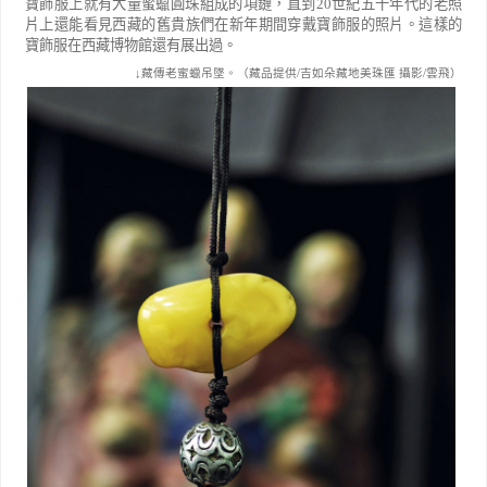
寶飾服上就有大量蜜蠟圓珠組成的項鏈，直到
20
世紀五十年代的老照
片上還能看見西藏的舊貴族們在新年期間穿戴寶飾服的照片。這樣的
寶飾服在西藏博物館還有展出過。
↓藏傳老蜜蠟吊墜。（
藏品提供/吉如朵藏地美珠匯 攝影/雲飛）