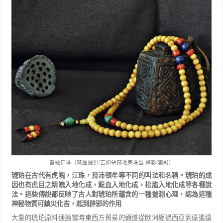
蜜蠟佛珠（藏品提供/吉如朵藏地美珠匯 攝影/雲飛）
琥珀在古代有虎魄，江珠，育沛頓牟等不同的叫法和名稱。琥珀的成
因也有虎目之精魄入地化成，龍血入地化成，松脂入地化成等各種說
法。這些傳說都反映了古人對琥珀所蘊含的一種揣測心理，認為這種
神秘物質可鎮災化吉，起到辟邪的作用
大量的琥珀原料通過當時東西方貿易的通道從歐洲經過西亞到達遙遠