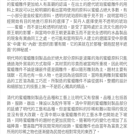
的蜜蠟雕件更加給人有直觀的認識。在出土的遼代琥珀蜜蠟雕件的用
料上來說可以比較明顯的看出當時使用的原料以蜜蠟占絕大多數，有
一小部分是金絞蜜的原料。透明的琥珀原料幾乎見不到，說明當時已
經開始有目的地進行原料的選擇了。契丹人選擇使用不透明的琥珀
——
蜜蠟，而不是比較透明的琥珀，是受了當時處於主流文化圈的中
原王朝的影響，與當時中原王朝更喜歡玉而不是完全透明的水晶製品
的現象有異曲同工之處，也可能和當時契丹人建立的遼國深受中原儒
家
“
中庸
”
和
“
內斂
”
思想的影響有關，它的美就在於那種
“
猶抱琵琶半遮
面
”
的神秘感。
明代時的蜜蠟雕刻製品由於絕大部分原料是波羅的海的蜜蠟原料只能
通過海外貿易的方式取得，其材質的珍貴而被當時所重視，因此明代
蜜蠟雕件不論是鑲嵌件還是圓雕件，都以隨形雕刻為主，題材主要有
瑞獸，花鳥也有一些人物。也是因為這個原因，當時能夠雕刻蜜蠟製
品的工匠皆為能工巧匠，所製造的蜜蠟雕件不論從選料，整體的設計
和細部加工的技藝上無一不是匠心獨具的精品。
清代的蜜蠟雕刻製品在品種和工藝上比明代又有發展。品種上包括首
飾，服飾，器皿，陳設以及配件等等。清中早期的蜜蠟雕刻製品部分
的延續了明代的工藝和品種。但是蜜蠟原料的珍稀和難以取得的情況
並沒有很大改觀。在清中期以後蜜蠟雕件的工藝水準也開始走下坡
路，同時蜜蠟雕件的題材也更加民間化，隨著時代的變化也增加了五
福捧壽，雙喜臨門等民間常用的紋飾。蜜蠟雕件也由當年為富貴之家
所用的珍稀之物也逐漸變為民間也相對常見的東西了。