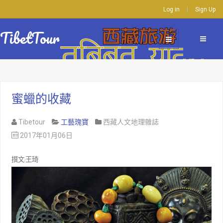
Log in
Sign Up
TibetTour
蜜蠟的收藏
Tibetour
工藝瑰寶
西藏人文地理雜誌
2017年01月06日
撰文
王琦
/