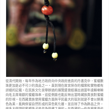
從清代開始，每年作為地方政府向中央政府進貢的丹書克中，蜜蠟數
珠更加是必不可少的貢品之一。直到現在故宮保存的檔案和實物都有
詳細的記載。在民族文化宮舉辦過的展覽還曾經展出過當年達賴喇嘛
向毛主席敬獻的蜜蠟珠串。這從側面也能反映出當時藏族貴族對蜜蠟
的珍視。在西藏貴族使用蜜蠟方面與平民最大的區別就是不會以鮮黃
色為美，能夠保留自然形成的深色氧化層。並且除了作為飾品之外，
很多大個頭的蜜蠟珠子是作為供佛之用的。在西藏的一些寺廟裏面也