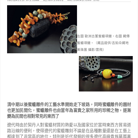
左圖 歐洲古董蜜蠟項鏈。右圖 藏傳
蜜蠟項鏈。
（藏品提供/吉如朵藏地
美珠匯 攝影/雲飛）
清中期以後蜜蠟雕件的工藝水準開始走下坡路，同時蜜蠟雕件的題材
也更加民間化，蜜蠟雕件也由當年為富貴之家所用的珍稀之物，逐漸
變為民間也相對常見的東西了
遼代時由於契丹人對蜜蠟材質的熱愛以及國家位於當時東西方貿易道
路沿線的便利，使得遼代的蜜蠟雕刻不論是在品種數量還是在工藝上
都達到了非常高的地位。特別是近代發掘的很多遼代高級貴族墓葬裏