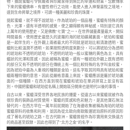
物，據說蜜蠟可令佩戴者與珍藏家得到無比的幸運和財富，念數傳承
下來的蜜蠟佛串，有靈性修行之功效，能使人進入神聖喜悅之境地，
達到生命昇華之境界，可謂一種美麗和珍貴的珠寶。
提起蜜蠟，就不得不說琥珀。作為琥珀的一個品種，蜜蠟有特殊的顏
色、光澤，還有半透明的感覺，使之顯得頗有神秘感，特別是它具有
上萬年的使用歷史，又是佛教
“
七寶
”
之一。在世界儲量產量最大，開採
時間最長，使用歷史最悠久的波羅的海的琥珀礦藏裏面，琥珀和蜜蠟
是一起伴生的。在外觀上兩者最大的不同就是琥珀比較清澈透明，蜜
蠟則比較溫潤不透明。如果按照透明度來劃分，可以將琥珀分為透明
的琥珀和不透明的琥珀，不透明的琥珀一般以蜜糖的黃色為主，具有
蠟狀的光澤和質感，因此被稱為蜜蠟。還有一種琥珀外觀上既有透明
的部分又有不透明的部分在傳統上有一個比較特殊的名字叫金絞蜜，
因為琥珀中最為人重視的種類是金珀，這名字取其同時具有琥珀和蜜
蠟兩種特徵的意思。因此從嚴格意義上來說，蜜蠟應該是屬於琥珀裏
面的一個種類，在西方直到現在蜜蠟和琥珀在單詞拼寫上並沒有區
別。中國把蜜蠟和琥珀從名稱上開始區分開來也是明代以後的事情。
自古以來，蜜蠟深受世界各地民族的鍾愛。從遠古以來蜜蠟就被作為
很珍貴的裝飾品材質使用，蜜蠟的質感和色彩魅力，是其他寶石無法
替代的。在西方早在一萬年前就開始了在海邊收集被稱為海珀的琥珀
蜜蠟原料的收集和利用，並因為從北歐向南歐販運琥珀原料的原因形
成了著名的琥珀之路。在古代歐洲，蜜蠟曾經作為珍寶用來交換遠方
的商品甚至奴隸，因此也得到了
“
北方之金
”
的名字。