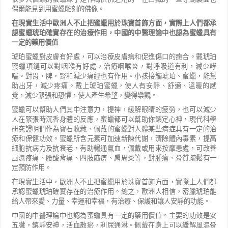
偶爾能見到用蜜蠟雕刻的佛像。
在現實生活中歐洲人不止把蜜蠟用於珠寶首飾方面，實際上人們都承
認蜜蠟琥珀確實存在的治療作用，中國的中醫理論中也認為蜜蠟具有
一定的藥用價值
琥珀蜜蠟對皮膚有好處，可以治療皮膚病和促進傷口的癒合。戴琥珀
蜜蠟項鏈可以對咽喉有好處，治療咽喉炎，對呼吸道有利，減少哮
喘。對胃，脾，腎和減少痛經也有作用。小孩接觸琥珀、蜜蠟，能幫
助出牙，減少疼痛。戴上琥珀蜜蠟，使人有安靜、舒適、溫暖的感
覺，減少緊張和恐懼，使人產生希望，變得樂觀。
蜜蠟可以幫助人們其中注意力，提神，緩解眼睛的疲勞，也可以減少
人在緊張時沉香身體的反應，蜜蠟都可以幫助你鎮定心神，現代科學
研究證明們作為寶石收藏、佩戴的蜜蠟對人體某些病症具有一定的治
療和保健功效。蜜蠟所含元素可加速新陳代謝，清除體內毒素，提高
細胞抗病力及抗衰老，有助暢通氣血，佩戴或用來按摩患處，可改善
風濕疼痛、腰酸背痛、四肢麻痹、肩周炎等，對腫瘤、骨質疏鬆有一
定預防作用。
在現實生活中，歐洲人不止把蜜蠟用於珠寶首飾方面，實際上人們都
承認蜜蠟琥珀確實存在的治療作用。總之，歐洲人相信，密臘琥珀能
給人帶來愛、力量、幸運和幸福，有治療、保護和讓人安靜的功能。
中國的中醫理論中也認為蜜蠟具有一定的藥用價值。主要的功效是安
五臟，鎮靜安神，活血散瘀，利尿通淋。佩戴在身上可以緩解風濕骨