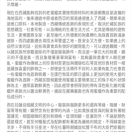
示尊嚴。
現在在西藏能夠找到的老蜜蠟其實按照原材料的來源都應該是波羅的
海地區的，後來通過中原或者西亞的貿易通道進入了西藏。簡單來說
是進口原料，本地製造。西藏傳統首飾的表現形式，取決於藏民族的
思想觀念、社會形態，以及傳統的生產生活方式。尤其是傳統的遊牧
生活，更需要將全家，甚至幾代人所積累的財產轉化為珠寶首飾滿身
披掛，而四處搬遷去尋找水草豐盛之地，既安全又方便。如果遇上的
自然災害的話，這些珠寶會具有很好的變現能力，可以渡過難關。所
以藏民族所穿戴披掛的不僅是服裝飾件，而且是一筆巨大的財產，顯
示的不僅是美，而且象徵著豪華與富有，其絢麗與貴重令人眼花繚
亂。蜜蠟作為傳統上的珍貴材質更加與珊瑚松石等其他珍貴材質一樣
是藏族喜愛的飾物之一，即使是生活條件不好的人如果有能力也會買
一些蜜蠟作為首飾佩戴。在康巴牧區的節日盛裝上更加的使用大量的
蜜蠟作為首飾。西藏民間佩戴使用蜜蠟主要簡單加工的珠子和片狀頭
飾為主，通常喜歡鮮黃色，因此經常會把得到的帶有深色氧化層的蜜
蠟外表拋光以露出鮮黃色。據說在藏藥裏面也有用蜜蠟作為重要的配
伍成分的。
而在拉薩這個藏文明的中心，服裝與服飾更多的還與等級、階層、財
富等等有關，顯然含有社會學的內涵。比如貴族或官員的裝束有著相
當講究、相當細緻的差別和規格，從頭到腳，從裏到外，不論是顏色
還是樣式，甚至何種髮式及配飾都有著甚為嚴格的規定，不得越雷池
半步，不得有半分差池。早在吐蕃時期據說松贊干布的大臣們穿戴的