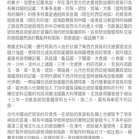
的東方。從歷史記載來說，早在漢代官方的史書就對這樣的貿易行為
有著詳細的記載：大秦多金銀、珍珠、琥珀、琉璃。大秦（當時對羅
馬的稱呼）的很多特產是通過與安息國（現在的西亞地區）的貿易再
經過身毒（現在的印度）經海路轉賣到中國。或者是沿著當時的絲綢
之路從西亞經過現在的中亞地區從西北方向進入中國。文獻裏記載的
琥珀應該就是源於波羅的海的琥珀蜜蠟原料。這些琥珀蜜蠟原料交易
的道路雖然由於戰亂時有阻隔，但是還是一直延續下來。
根據史料記載，遼代時契丹人由於佔據了東西方貿易的交通要道並且
國力強盛，使得西北成為琥珀蜜蠟貿易與國禮進貢的管道。契丹國志
裏面有過明確記載：高昌國、龜茲國、于闐國、大食國、小食國、甘
州、沙州、涼州以上諸國，三年一次遣使，約四百餘人，至契丹貢獻
玉、珠、犀，乳香、琥珀、瑪瑙器。元代也有從西亞經海路購買琥珀
蜜蠟原料的記載。在明代鄭和下西洋時也從當時被稱為忽魯姆斯（現
代伊朗）一帶採購包括琥珀蜜蠟的各類特產。清代隨著遠洋貿易的發
達，歐洲商人也開始加入了向中國直接輸出琥珀蜜蠟原料的行列：有
確切史料記載的包括荷蘭法國義大利等國家。尤其是荷蘭曾經于順治
十三年一次進貢琥珀蜜蠟原料五十斤，珠二斤，還有珠串若干的記
錄。
古代中國由於琥珀的珍貴性，在琥珀的來源和名稱上也被賦予了很多
神話的意義。現有中國最早使用琥珀的實物記錄是距今三千多年前的
廣漢三星堆文化出土的琥珀雕件。在漢代，琥珀被大量使用，主要是
用於製作琥珀的辟邪項飾和珠飾，所製作的物品尺寸一般比較小，極
難見到稍大的物品。這樣的情況一直持續到隋唐時期。