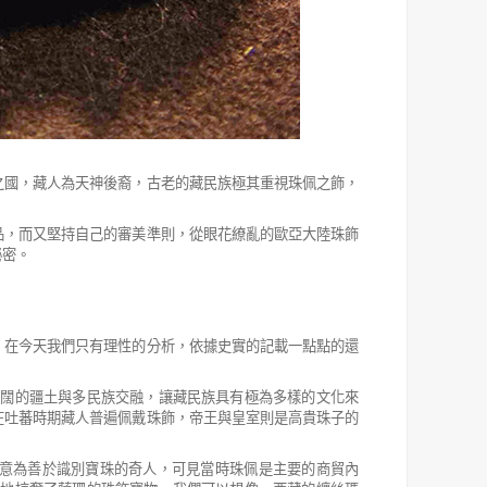
之國，藏人為天神後裔，古老的藏民族極其重視珠佩之飾，
品，而又堅持自己的審美準則，從眼花繚亂的歐亞大陸珠飾
秘密。
，在今天我們只有理性的分析，依據史實的記載一點點的還
廣闊的疆土與多民族交融，讓藏民族具有極為多樣的文化來
在吐蕃時期藏人普遍佩戴珠飾，帝王與皇室則是高貴珠子的
意為善於識別寶珠的奇人，可見當時珠佩是主要的商貿內