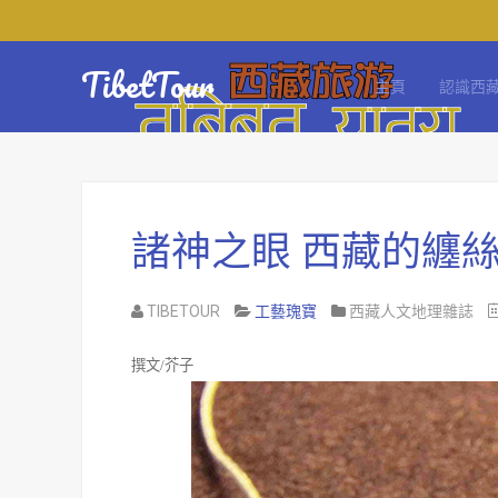
TibetTour
主頁
認識西
諸神之眼 西藏的纏
TIBETOUR
工藝瑰寶
西藏人文地理雜誌
撰文
/
芥子