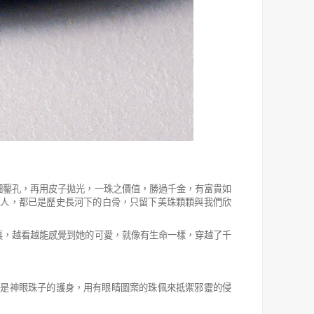
細鑿孔，再用皮子拋光，一珠之價值，勝過千金，有富貴如
的人，都已是歷史長河下的白骨，只留下美珠顆顆與我們欣
裏，越看越能感覺到她的可愛，就像有生命一樣，穿越了千
則是神眼珠子的護身，用有眼睛圖案的珠佩來抵禦邪靈的侵