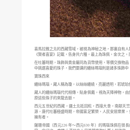
喜馬拉雅之北的西藏雪域，被視為神秘之地，那裏自有人
《賢者喜宴》記載，告身共六種，最上為珠佩，金次之，
在吐蕃時期，珠飾與貴金屬同為貨幣使用，等價交換物品
中挑選喜愛的珠子，我們要講的纏絲瑪瑙
則是諸多珠飾中
寶珠西來
纏絲瑪瑙，藏人稱為瓊，以絲絲纏繞，亮麗透明，若琥珀
藏人的纏絲瑪瑙代代相傳，貼身佩戴，視為天降神物，由
原這些珠子的來龍去脈。
西元五世紀的西藏，疆土北抵回紇，西接大食，南鄰天竺
源，唐代吐蕃極
盛時期，帝國富足繁榮，人民安居樂業，
擁有者。
薩珊帝國（西元
226
年～西元
630
年）的瑪瑙珠佩在很長