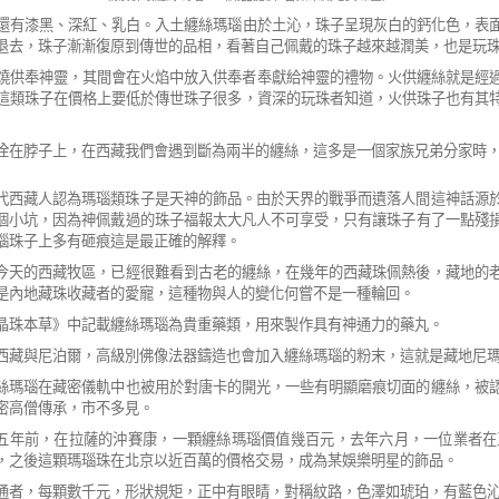
還有漆黑、深紅、乳白。
入土纏絲瑪瑙由於土沁，珠子呈現灰白的鈣化色，表
退去，珠子漸漸復原到傳世的品相，看
著自己佩戴的珠子越來越潤美，也是玩
燒供奉神靈，其間會在火焰中放入供奉者奉
獻給神靈的禮物。火供纏絲就是經
這類珠子在價格上要低於傳世珠子很多，資深的玩珠者知道，
火供珠子也有其
拴在脖子上，在西藏我們會遇到斷為兩半的
纏絲，這多是一個家族兄弟分家時
代西藏人認為瑪瑙類珠子是天神的飾品。由於天界的戰爭而遺落人間這神話源
個小坑，因為神佩戴過的珠子福報太大凡人不可享受，只有讓珠
子有了一點殘
瑙珠子上多有砸痕這是最正確的解釋。
今天的西藏牧區，已經很難看到古老的纏絲，在幾年的西藏珠佩熱後，藏地的
是內地藏珠收藏者的愛寵，這種物與人的變化何嘗不是一種輪回。
晶珠本草》中記載纏絲瑪瑙為貴重藥類，用來製作具有神通力的藥丸。
西藏與尼泊爾，高級別佛像法器鑄造也會加入纏絲瑪瑙的粉末，這就是藏地尼
絲瑪瑙在藏密儀軌中也被用於對唐卡的開光，一些有明顯磨痕切面的纏絲，被
密高僧傳承，市不多見。
五年前，在拉薩的沖賽康，一顆纏絲瑪瑙價值幾百元，去年六月，一位業者在
，之後這顆瑪瑙珠在北京以近百萬的價格交易，成為某娛樂明星的飾品。
通者，每顆數千元，形狀規矩，正中有眼睛，
對稱紋路，色澤如琥珀，有藍色