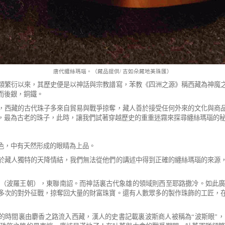
唐代纏絲瑪瑙。（藏品提供
/
吉如朵藏地美珠匯）
類繁衍以來，其歷史便是以神話與宗教譜寫，苯教《四洲之源》
稱西藏為神魔
而後銀，銅鐵。
，西藏的古代珠子多來自貿易與戰爭掠奪，藏人善於接受任何
外來的文化與商
，最為古老的珠子，此時，讓我們試著穿越歷史的重重迷霧來探尋纏絲瑪瑙的
色，中有天然形成的眼睛為上品。
於藏人獨特的天降情結，我們無法從他們的
講述中得到正確的纏絲瑪瑙的來源
（波羅王朝），東聯南詔。而神話裏古代象雄
的領域則西至耶路撒冷。如此
多次的對外征戰，掠奪回大量的財富珠寶。還有人數眾多的製作
珠飾的工匠，
的時間裏由麝香之路流入西藏，漢人的史書
記載裏波斯商人被稱為
“
波斯眼
”
，