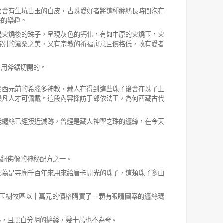
面會有生坑古玉的白皮，古珠愛好者將這種纏絲長
時間泡在
珠的樂趣。
過火燒後的珠子，呈現灰色的鈣化，有如中原的火燒玉，火
特別的滄桑之美，又有宗教的祈福寓意且價格低，故有愛者
，用斧鋸切開的。
於西元前的希臘多神
教，藏人在得到這些珠子後會在珠子上
損凡人才可佩戴。這段內容採訪于郎依法王，為何西藏古代
老纏絲已經接近滅跡，
曾經是藏人神聖之珠的纏絲，在今天
瑪銅佛像的神秘配方之一。
認為是寺廟千百年來
用來給唐卡開光的珠子，這類珠子多由
玉樹牧區以十萬元的
價格購買了一顆有眼睛圖案的纏絲瑪
沁，且黑白分明的纏絲，幾十萬也不為奇。