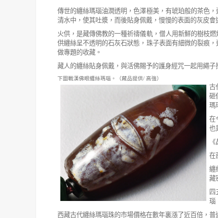
傳世的纏絲瑪瑙油潤透明，色澤極美，有琥珀般的茶色，
清水中，使其吐漿，而後貼身佩戴，慢慢的表面的灰皮會
火供，是藏傳佛教的一種祈禱儀軌，僧人用新鮮的樹枝燃
供纏絲呈不
透明的石灰石狀態，珠子表面有細微的裂痕，
做專題的收藏。
藏人的纏絲貼身佩戴，與活佛賜予的護身經咒一起用繩子
下圖戰漢佛眼纏絲瑪瑙。（藏品提供
/
高強）
古
砸
瑪
在
也
《
在
纏
藏
四
瑙
西藏古代纏絲瑪瑙珠的市場價格在數年裏漲了近百倍，普