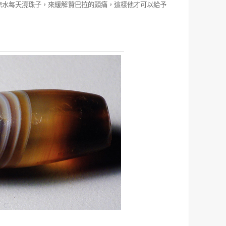
涼水每天澆珠子，來緩解贊巴拉的頭痛，這樣他才可以給予