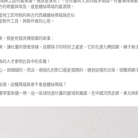
珠飾之路的最東端，應該是漢地了！在吐蕃與大食的戰爭期間，
吐蕃軍隊頻
方的希臘與埃及，或是纏絲瑪瑙的最源頭。
當地工匠所制的與古代西藏纏絲瑪瑙珠近似
是製作工具，與製作者的心思。
來，倒是有個流傳很廣的故事：
來，讓吐蕃的使者穿線，這顆珠子的特別之
處是，它的孔道九轉回腸，繩子無
珠的人才會明白其中的玄機！
心，卻細細的，而且，兩個孔的對口還是錯
開的，遇到這樣的古珠，很難把繩
出現，這種瑪瑙珠會不會是纏絲瑪瑙？
肅寧夏新疆一帶，這一區域恰是吐蕃的疆域和
屬國，在中國河西走廊，東北與