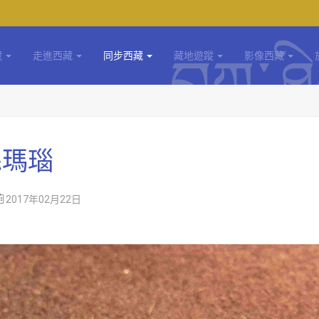
藏
走進西藏
同步西藏
藏地遊蹤
影像西藏
絲瑪瑙
2017年02月22日