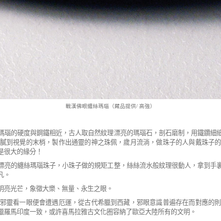
戰漢佛眼纏絲瑪瑙（藏品提供
/
高強）
瑪瑙的硬度與鋼鐵相近，古人取自然紋理漂
亮的瑪瑙石，剖石磨制，用鐵鑽細
膩到視覺的末梢，製作出通靈的神之珠佩，歲月流淌，做珠
子的人與戴珠子
是很大的緣分！
漂亮的纏絲瑪瑙珠子，小珠子做的規矩工整，
絲絲流水般紋理很動人，拿到手
凡。
明亮光芒，象徵大樂、無量、永生之眼。
邪靈看一眼便會遭遇厄運，從古代希臘到西
藏，邪眼意識普遍存在而對應的
臘羅馬印度一致，或許喜馬拉雅古文化圈容納了歐亞大陸所有的文明。