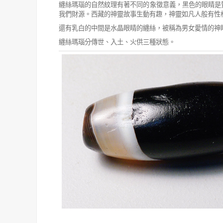
纏絲瑪瑙的自然紋理有著不同的象徵意義，黑色的眼睛是
我們財源。
西藏的神靈故事生動有趣，神靈如凡人般有性
還有乳白的中間是水晶眼睛的纏絲，被稱為男女愛情的神
纏絲瑪瑙分傳世、入土、火供三種狀態。