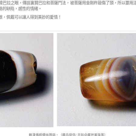
贊巴拉之眼，傳說裏贊巴拉和菩薩鬥法，被
菩薩用金剛杵敲傷了頭，所以要用
格的缺陷，感性的情緒。
眼，佩戴可以讓人得到美妙的愛情！
戰漢佛眼纏絲瑪瑙。（藏品提供
/
吉如朵藏地美珠匯）