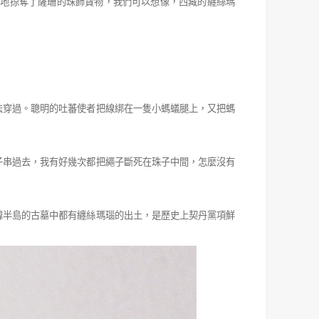
繁地掠奪了薩珊的珠飾寶物，我們可以想像，西藏的纏絲瑪
法穿過。聰明的吐蕃使者把線綁在一隻小螞蟻腿上，又把螞
子串過去，我有好幾次都把繩子斷死在珠子中間，怎麼沒有
韓半島的古墓中都有纏絲瑪瑙的出土，是歷史上契丹黨項鮮