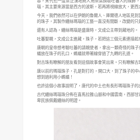
容，宋代也一
度禁止漢地商人用茶葉換取吐蕃人的珠飾，
瑙，其主要來源當是西方的波斯，
若再將視線放大，更西
今天，我們依然可以在伊朗的魯爾人、庫爾德人地區見到
的珠子，其製作纏絲瑪瑙的工藝一直沒有間斷，改變的只
還有人認為，纏絲瑪瑙是盛唐時，文成公主帶到藏地的。
吐蕃娶親，文成公主進藏，珠子，若把這三個元素連接起
唐朝的皇帝想考驗吐蕃的請親使者，拿出一顆奇怪的珠子
蟻放在珠子
的孔口，螞蟻就帶著線穿過了九轉的孔道。
對古珠有瞭解的朋友看到這個故事會笑出來。只有瞭解古
唐以前的瑪瑙珠子，孔是對打的，開口大，到了珠子的中
想到過利用小螞蟻！
也許這個小故事說明了，唐代的中土也有長形瑪瑙珠子的
古代纏絲瑪瑙珠分佈在喜馬拉雅山脈和中國雲南，西部甘
卑民族佩戴纏絲的明證。