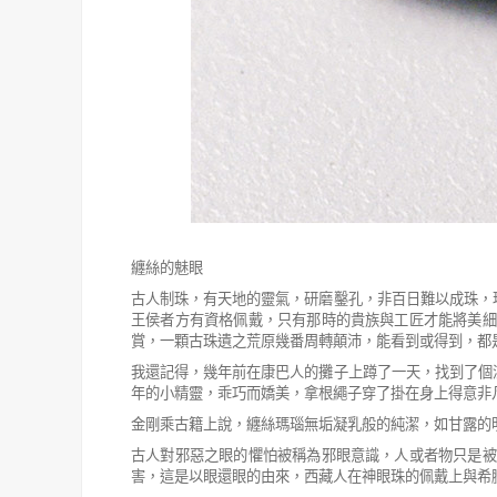
纏絲的魅眼
古人制珠，有天地的靈氣，研磨鑿孔，非百日難以成珠，
王侯者方有
資格佩戴，只有那時的貴族與工匠才能將美細
賞，一顆古珠遺之荒原幾番周
轉顛沛，能看到或得到，都
我還記得，幾年前在康巴人的攤子上蹲了一天，找到了個
年的小精靈，
乖巧而嬌美，拿根繩子穿了掛在身上得意非
金剛乘古籍上說，纏絲瑪瑙無垢凝乳般的純潔，如甘露的
古人對邪惡之眼的懼怕被稱為邪眼意識，人或者物只是被
害，這是以眼還
眼的由來，西藏人在神眼珠的佩戴上與希