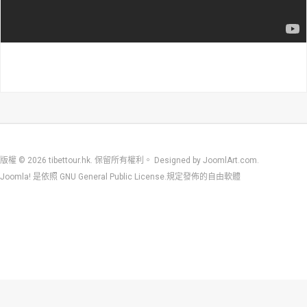
版權 © 2026 tibettour.hk. 保留所有權利。 Designed by
JoomlArt.com
.
Joomla!
是依照
GNU General Public License.
規定發佈的自由軟體