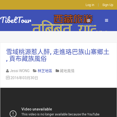
Log in
Sign Up
TibetTour
雪域桃源惹人醉, 走進珞巴族山寨鄉土
, 貢布藏族風俗
Jessi WONG
林芝地區
藏地風情
2016年03月30日